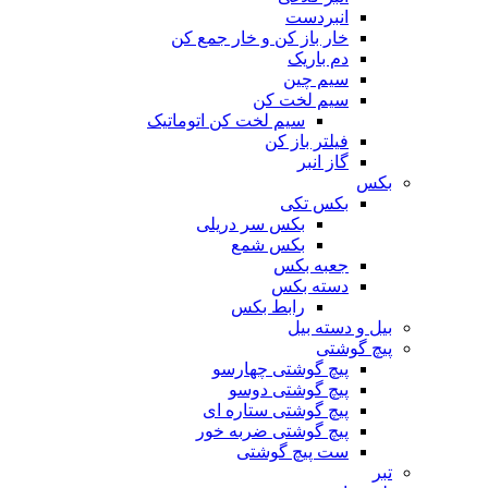
انبردست
خار باز کن و خار جمع کن
دم باریک
سیم چین
سیم لخت کن
سیم لخت کن اتوماتیک
فیلتر باز کن
گاز انبر
بکس
بکس تکی
بکس سر دریلی
بکس شمع
جعبه بکس
دسته بکس
رابط بکس
بیل و دسته بیل
پیچ گوشتی
پیچ گوشتی چهارسو
پیچ گوشتی دوسو
پیچ گوشتی ستاره‌ ای
پیچ گوشتی ضربه خور
ست پیچ گوشتی
تبر