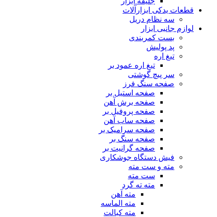
جلیقه ابزار
قطعات یدکی ابزارآلات
سه نظام دریل
لوازم جانبی ابزار
بست کمربندی
پد پولیش
تیغ اره
تیغ اره عمود بر
سر پیچ گوشتی
صفحه سنگ فرز
صفحه استیل بر
صفحه برش آهن
صفحه پروفیل بر
صفحه ساب آهن
صفحه سرامیک بر
صفحه سنگ بر
صفحه گرانیت بر
فیش دستگاه جوشکاری
مته و ست مته
ست مته
مته ته گرد
مته آهن
مته الماسه
مته کبالت