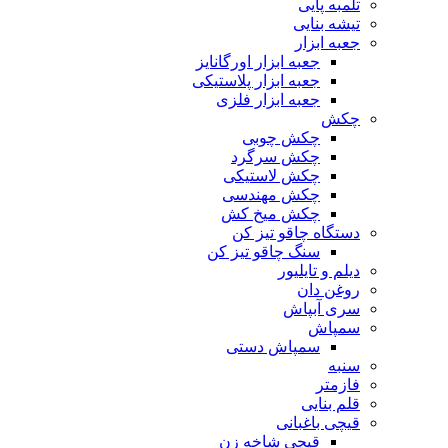
تلمبه پایی
تیشه بنایی
جعبه ابزار
جعبه ابزار اورگانایز
جعبه ابزار پلاستیکی
جعبه ابزار فلزی
چکش
چکش چوبی
چکش سرگرد
چکش لاستیکی
چکش مهندسی
چکش میخ کش
دستگاه چاقو تیز کن
سنگ چاقو تیز کن
دیلم و تایلیور
روغن دان
سری آبپاش
سمپاش
سمپاش دستی
سنبه
فازمتر
قلم بنایی
قیچی باغبانی
قیچی شاخه زن