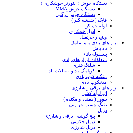
دستگاه جوش ( اینورتر جوشکاری )
دستگاه جوش MMA
دستگاه جوش آرگون
قاپک ( شیشه گیر )
لوله خم کن
ابزار خمکاری
وینچ و جرثقیل
ابزار های بادی یا پنوماتیک
باد پاش
پیستوله بادی
متعلقات ابزار های بادی
شلنگ فنری
کوپلینگ باد و اتصالات باد
منگنه کوب بادی
میخکوب بادی
ابزار های برقی و شارژی
اتو لوله کشی
بلوور ( دمنده و مکنده )
تفنگ چسب حرارتی
دریل
پیچ گوشتی برقی و شارژی
دریل چکشی
دریل شارژی
دستگاه پولیش