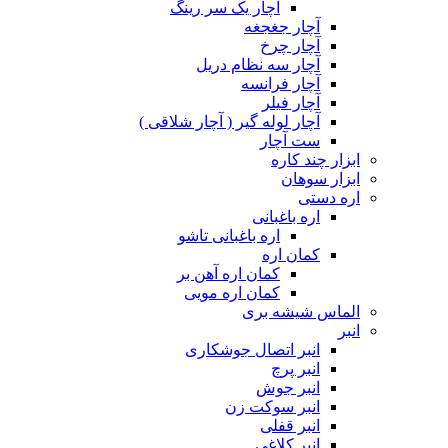
آچار یک سر رینگ
آچار جغجغه
آچار چرخ
آچار سه نظام دریل
آچار فرانسه
آچار فیلر
آچار لوله گیر ( آچار شلاقی )
ست آچار
ابزار چند کاره
ابزار سوهان
اره دستی
اره باغبانی
اره باغبانی تاشو
کمان اره
کمان اره آهن بر
کمان اره مویی
الماس شیشه بری
انبر
انبر اتصال جوشکاری
انبر پرچ
انبر جوش
انبر سوکت زن
انبر قفلی
انبر کلاغی