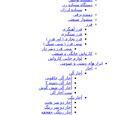
دستگاه سنباده زن
سنباده لرزان
دمنده برقی
سشوار صنعتی
فرز
فرز آهنگری
فرز سنگبری
فرز نجاری ( اور فرز )
مینی فرز ( مینی سنگ )
مینی فرز دیمر دار
کارواش خانگی و صنعتی
لوازم جانبی کارواش
ابزار های دستی و عمومی
آچار
آچار آلن
آچار آلن چاقویی
آچار آلن دسته T
آچار آلن شش گوش
ست آچار آلن
آچار تکی
آچار دو سر تخت
آچار دو سر رینگ
آچار رینگی جغجغه