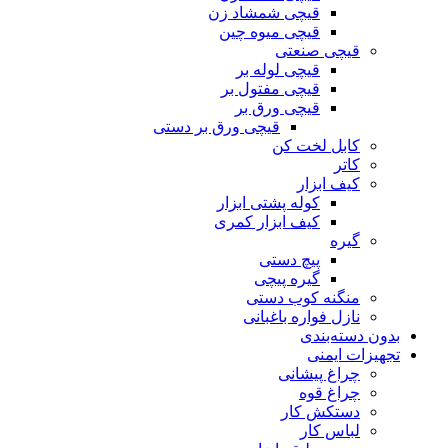
قیچی شمشاد زن
قیچی میوه چین
قیچی صنعتی
قیچی لوله بر
قیچی مفتول بر
قیچی ورق بر
قیچی ورق بر دستی
کابل لخت کن
کاتر
کیف ابزار
کوله پشتی ابزار
کیف ابزار کمری
گیره
پیچ دستی
گیره پیچی
منگنه کوب دستی
نازل فواره باغبانی
بدون دسته‌بندی
تجهیزات ایمنی
چراغ پیشانی
چراغ قوه
دستکش کار
لباس کار