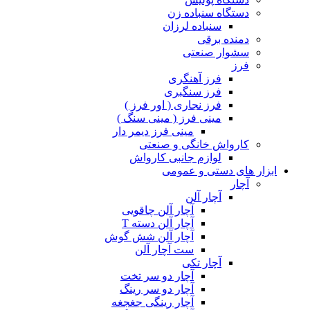
دستگاه سنباده زن
سنباده لرزان
دمنده برقی
سشوار صنعتی
فرز
فرز آهنگری
فرز سنگبری
فرز نجاری ( اور فرز )
مینی فرز ( مینی سنگ )
مینی فرز دیمر دار
کارواش خانگی و صنعتی
لوازم جانبی کارواش
ابزار های دستی و عمومی
آچار
آچار آلن
آچار آلن چاقویی
آچار آلن دسته T
آچار آلن شش گوش
ست آچار آلن
آچار تکی
آچار دو سر تخت
آچار دو سر رینگ
آچار رینگی جغجغه