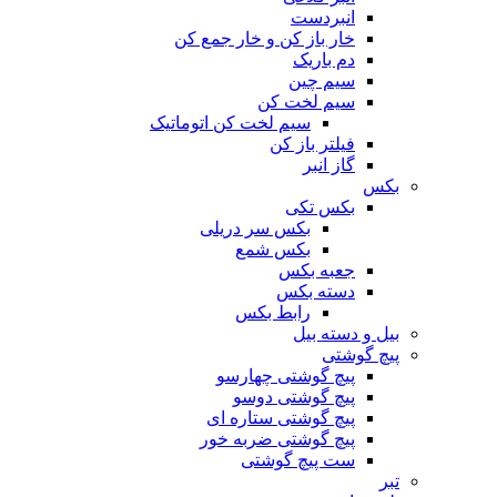
انبردست
خار باز کن و خار جمع کن
دم باریک
سیم چین
سیم لخت کن
سیم لخت کن اتوماتیک
فیلتر باز کن
گاز انبر
بکس
بکس تکی
بکس سر دریلی
بکس شمع
جعبه بکس
دسته بکس
رابط بکس
بیل و دسته بیل
پیچ گوشتی
پیچ گوشتی چهارسو
پیچ گوشتی دوسو
پیچ گوشتی ستاره‌ ای
پیچ گوشتی ضربه خور
ست پیچ گوشتی
تبر