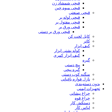
قیچی شمشاد زن
قیچی میوه چین
قیچی صنعتی
قیچی لوله بر
قیچی مفتول بر
قیچی ورق بر
قیچی ورق بر دستی
کابل لخت کن
کاتر
کیف ابزار
کوله پشتی ابزار
کیف ابزار کمری
گیره
پیچ دستی
گیره پیچی
منگنه کوب دستی
نازل فواره باغبانی
بدون دسته‌بندی
تجهیزات ایمنی
چراغ پیشانی
چراغ قوه
دستکش کار
لباس کار