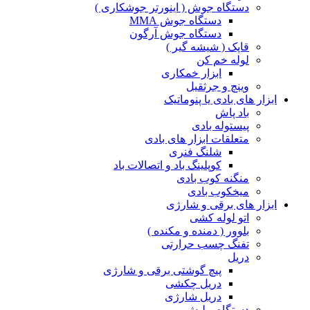
دستگاه جوش ( اینورتر جوشکاری )
دستگاه جوش MMA
دستگاه جوش آرگون
قاپک ( شیشه گیر )
لوله خم کن
ابزار خمکاری
وینچ و جرثقیل
ابزار های بادی یا پنوماتیک
باد پاش
پیستوله بادی
متعلقات ابزار های بادی
شلنگ فنری
کوپلینگ باد و اتصالات باد
منگنه کوب بادی
میخکوب بادی
ابزار های برقی و شارژی
اتو لوله کشی
بلوور ( دمنده و مکنده )
تفنگ چسب حرارتی
دریل
پیچ گوشتی برقی و شارژی
دریل چکشی
دریل شارژی
دستگاه پولیش