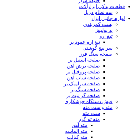
جلیقه ابزار
قطعات یدکی ابزارآلات
سه نظام دریل
لوازم جانبی ابزار
بست کمربندی
پد پولیش
تیغ اره
تیغ اره عمود بر
سر پیچ گوشتی
صفحه سنگ فرز
صفحه استیل بر
صفحه برش آهن
صفحه پروفیل بر
صفحه ساب آهن
صفحه سرامیک بر
صفحه سنگ بر
صفحه گرانیت بر
فیش دستگاه جوشکاری
مته و ست مته
ست مته
مته ته گرد
مته آهن
مته الماسه
مته کبالت