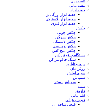
تلمبه پایی
تیشه بنایی
جعبه ابزار
جعبه ابزار اورگانایز
جعبه ابزار پلاستیکی
جعبه ابزار فلزی
چکش
چکش چوبی
چکش سرگرد
چکش لاستیکی
چکش مهندسی
چکش میخ کش
دستگاه چاقو تیز کن
سنگ چاقو تیز کن
دیلم و تایلیور
روغن دان
سری آبپاش
سمپاش
سمپاش دستی
سنبه
فازمتر
قلم بنایی
قیچی باغبانی
قیچی شاخه زن