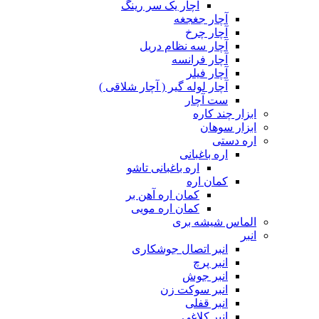
آچار یک سر رینگ
آچار جغجغه
آچار چرخ
آچار سه نظام دریل
آچار فرانسه
آچار فیلر
آچار لوله گیر ( آچار شلاقی )
ست آچار
ابزار چند کاره
ابزار سوهان
اره دستی
اره باغبانی
اره باغبانی تاشو
کمان اره
کمان اره آهن بر
کمان اره مویی
الماس شیشه بری
انبر
انبر اتصال جوشکاری
انبر پرچ
انبر جوش
انبر سوکت زن
انبر قفلی
انبر کلاغی