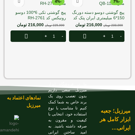
-4%
-4%
-7%
پیچ گوشتی دوسو دسته دورنگ
پیچ گوشتی تکی 6*100 دوسو
150*6 میلیمتری ایران پتک کد
رونیکس کد RH-2761
QB-1116
216,000
تومان
216,000
تومان
233,000
تومان
225,000
تومان
رونیکس 
,000
ما در فروشگاه ابزار
میرزبل سعی داریم
بدون تعصب روی یک
نمادهای اعتماد به
برند خاص به شما کمک
میرزبل
کنیم تا متناسب با نوع
میرزبل؛ جعبه
استفاده خود، انتخابی با
ابزار کامل هر
کیفیت و مقرون به
صرفه داشته باشید. به
ایرانی…
امید ساختن ایرانی