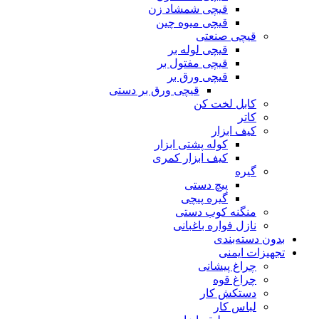
قیچی شمشاد زن
قیچی میوه چین
قیچی صنعتی
قیچی لوله بر
قیچی مفتول بر
قیچی ورق بر
قیچی ورق بر دستی
کابل لخت کن
کاتر
کیف ابزار
کوله پشتی ابزار
کیف ابزار کمری
گیره
پیچ دستی
گیره پیچی
منگنه کوب دستی
نازل فواره باغبانی
بدون دسته‌بندی
تجهیزات ایمنی
چراغ پیشانی
چراغ قوه
دستکش کار
لباس کار