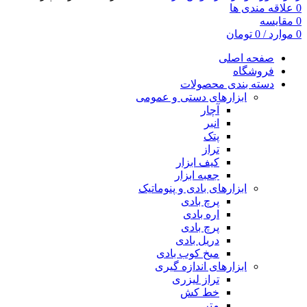
0
علاقه مندی ها
0
مقایسه
0
موارد
/
0
تومان
صفحه اصلی
فروشگاه
دسته بندی محصولات
ابزارهای دستی و عمومی
آچار
انبر
پتک
تراز
کیف ابزار
جعبه ابزار
ابزارهای بادی و پنوماتیک
پرچ بادی
اره بادی
پرچ بادی
دریل بادی
میخ کوب بادی
ابزارهای اندازه گیری
تراز لیزری
خط کش
متر