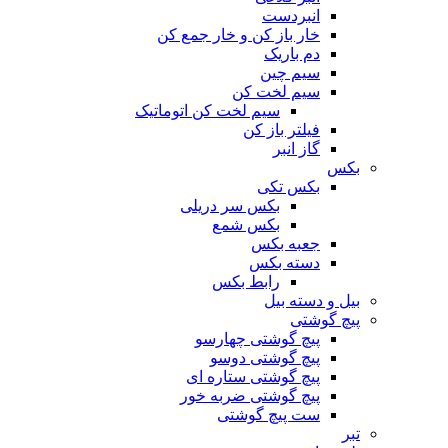
انبردست
خار باز کن و خار جمع کن
دم باریک
سیم چین
سیم لخت کن
سیم لخت کن اتوماتیک
فیلتر باز کن
گاز انبر
بکس
بکس تکی
بکس سر دریلی
بکس شمع
جعبه بکس
دسته بکس
رابط بکس
بیل و دسته بیل
پیچ گوشتی
پیچ گوشتی چهارسو
پیچ گوشتی دوسو
پیچ گوشتی ستاره‌ ای
پیچ گوشتی ضربه خور
ست پیچ گوشتی
تبر