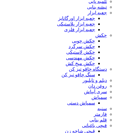
تلمبه پایی
تیشه بنایی
جعبه ابزار
جعبه ابزار اورگانایز
جعبه ابزار پلاستیکی
جعبه ابزار فلزی
چکش
چکش چوبی
چکش سرگرد
چکش لاستیکی
چکش مهندسی
چکش میخ کش
دستگاه چاقو تیز کن
سنگ چاقو تیز کن
دیلم و تایلیور
روغن دان
سری آبپاش
سمپاش
سمپاش دستی
سنبه
فازمتر
قلم بنایی
قیچی باغبانی
قیچی شاخه زن