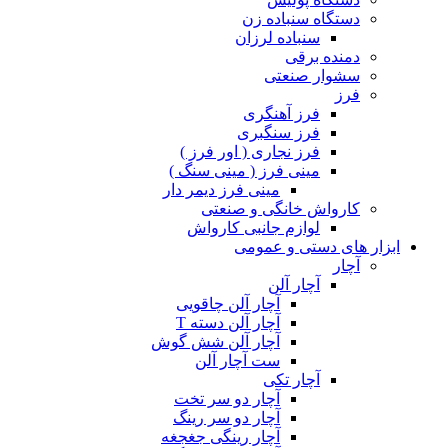
دستگاه سنباده زن
سنباده لرزان
دمنده برقی
سشوار صنعتی
فرز
فرز آهنگری
فرز سنگبری
فرز نجاری ( اور فرز )
مینی فرز ( مینی سنگ )
مینی فرز دیمر دار
کارواش خانگی و صنعتی
لوازم جانبی کارواش
ابزار های دستی و عمومی
آچار
آچار آلن
آچار آلن چاقویی
آچار آلن دسته T
آچار آلن شش گوش
ست آچار آلن
آچار تکی
آچار دو سر تخت
آچار دو سر رینگ
آچار رینگی جغجغه