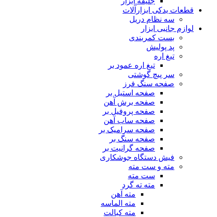
جلیقه ابزار
قطعات یدکی ابزارآلات
سه نظام دریل
لوازم جانبی ابزار
بست کمربندی
پد پولیش
تیغ اره
تیغ اره عمود بر
سر پیچ گوشتی
صفحه سنگ فرز
صفحه استیل بر
صفحه برش آهن
صفحه پروفیل بر
صفحه ساب آهن
صفحه سرامیک بر
صفحه سنگ بر
صفحه گرانیت بر
فیش دستگاه جوشکاری
مته و ست مته
ست مته
مته ته گرد
مته آهن
مته الماسه
مته کبالت