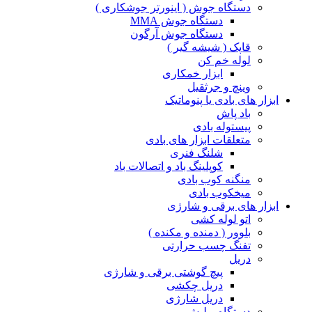
دستگاه جوش ( اینورتر جوشکاری )
دستگاه جوش MMA
دستگاه جوش آرگون
قاپک ( شیشه گیر )
لوله خم کن
ابزار خمکاری
وینچ و جرثقیل
ابزار های بادی یا پنوماتیک
باد پاش
پیستوله بادی
متعلقات ابزار های بادی
شلنگ فنری
کوپلینگ باد و اتصالات باد
منگنه کوب بادی
میخکوب بادی
ابزار های برقی و شارژی
اتو لوله کشی
بلوور ( دمنده و مکنده )
تفنگ چسب حرارتی
دریل
پیچ گوشتی برقی و شارژی
دریل چکشی
دریل شارژی
دستگاه پولیش