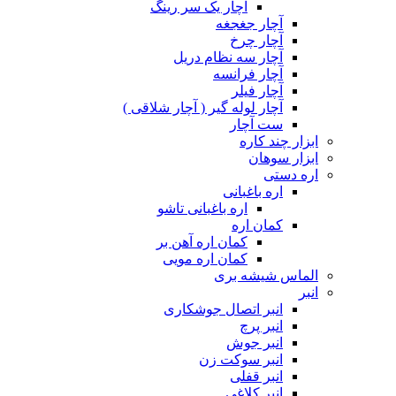
آچار یک سر رینگ
آچار جغجغه
آچار چرخ
آچار سه نظام دریل
آچار فرانسه
آچار فیلر
آچار لوله گیر ( آچار شلاقی )
ست آچار
ابزار چند کاره
ابزار سوهان
اره دستی
اره باغبانی
اره باغبانی تاشو
کمان اره
کمان اره آهن بر
کمان اره مویی
الماس شیشه بری
انبر
انبر اتصال جوشکاری
انبر پرچ
انبر جوش
انبر سوکت زن
انبر قفلی
انبر کلاغی