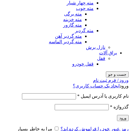
مته چهار شیار
مته چوب
مته برگی
مته خزینه
مته گازور
مته گردبر
مته گردبر آهن
مته گردبر الماسه
نازل برش
یراق آلات
قفل
قفل خودرو
جست و جو
ورود / فرم ثبت نام
ورود
ایجاد یک حساب کاربری؟
نام کاربری یا آدرس ایمیل
*
گذرواژه
*
ورود
رمز عبور خود را فراموش کرده اید؟
مرا به خاطر بسپار