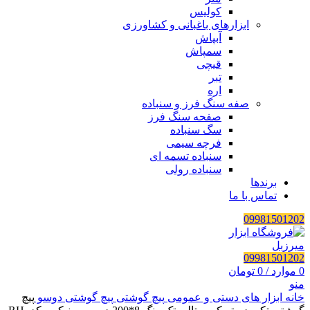
کولیس
ابزارهای باغبانی و کشاورزی
آبپاش
سمپاش
قیچی
تبر
اره
صفه سنگ فرز و سنباده
صفحه سنگ فرز
سگ سنباده
فرچه سیمی
سنباده تسمه ای
سنباده رولی
برندها
تماس با ما
09981501202
09981501202
0
موارد
/
0
تومان
منو
خانه
ابزار های دستی و عمومی
پیچ گوشتی
پیچ گوشتی دوسو
پیچ