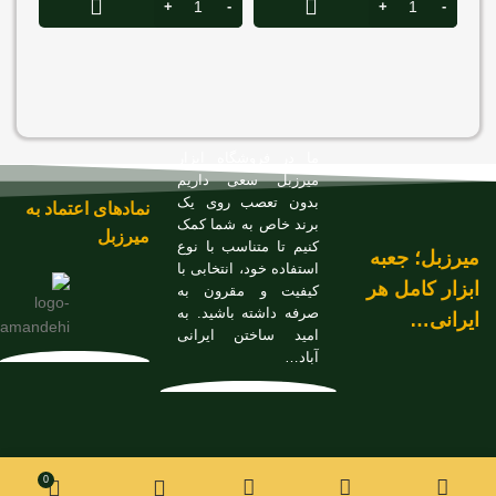
پیچ 
کد RH-2754
000
ما در فروشگاه ابزار
میرزبل سعی داریم
بدون تعصب روی یک
نمادهای اعتماد به
برند خاص به شما کمک
میرزبل
کنیم تا متناسب با نوع
میرزبل؛ جعبه
استفاده خود، انتخابی با
ابزار کامل هر
کیفیت و مقرون به
صرفه داشته باشید. به
ایرانی…
امید ساختن ایرانی
آباد…
پیچ
گوشتی
دسته
TPR
261,000
تومان
موجود
دوسو
0
در انبار
252,000
تومان