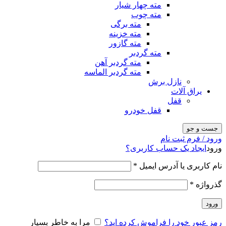
مته چهار شیار
مته چوب
مته برگی
مته خزینه
مته گازور
مته گردبر
مته گردبر آهن
مته گردبر الماسه
نازل برش
یراق آلات
قفل
قفل خودرو
جست و جو
ورود / فرم ثبت نام
ورود
ایجاد یک حساب کاربری؟
نام کاربری یا آدرس ایمیل
*
گذرواژه
*
ورود
رمز عبور خود را فراموش کرده اید؟
مرا به خاطر بسپار