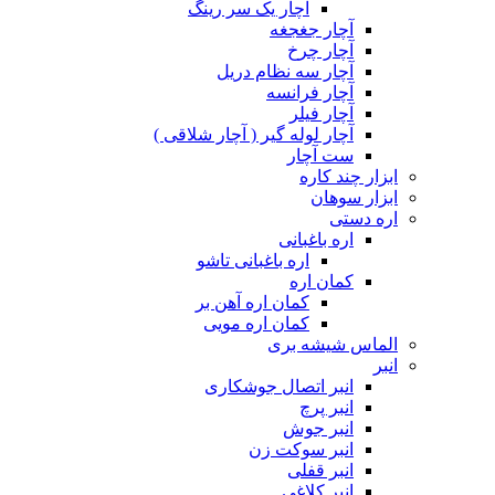
آچار یک سر رینگ
آچار جغجغه
آچار چرخ
آچار سه نظام دریل
آچار فرانسه
آچار فیلر
آچار لوله گیر ( آچار شلاقی )
ست آچار
ابزار چند کاره
ابزار سوهان
اره دستی
اره باغبانی
اره باغبانی تاشو
کمان اره
کمان اره آهن بر
کمان اره مویی
الماس شیشه بری
انبر
انبر اتصال جوشکاری
انبر پرچ
انبر جوش
انبر سوکت زن
انبر قفلی
انبر کلاغی