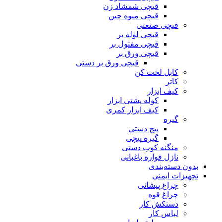
قیچی شمشاد زن
قیچی میوه چین
قیچی صنعتی
قیچی لوله بر
قیچی مفتول بر
قیچی ورق بر
قیچی ورق بر دستی
کابل لخت کن
کاتر
کیف ابزار
کوله پشتی ابزار
کیف ابزار کمری
گیره
پیچ دستی
گیره پیچی
منگنه کوب دستی
نازل فواره باغبانی
بدون دسته‌بندی
تجهیزات ایمنی
چراغ پیشانی
چراغ قوه
دستکش کار
لباس کار