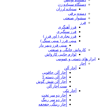
دستگاه سنباده زن
سنباده لرزان
دمنده برقی
سشوار صنعتی
فرز
فرز آهنگری
فرز سنگبری
فرز نجاری ( اور فرز )
مینی فرز ( مینی سنگ )
مینی فرز دیمر دار
کارواش خانگی و صنعتی
لوازم جانبی کارواش
ابزار های دستی و عمومی
آچار
آچار آلن
آچار آلن چاقویی
آچار آلن دسته T
آچار آلن شش گوش
ست آچار آلن
آچار تکی
آچار دو سر تخت
آچار دو سر رینگ
آچار رینگی جغجغه