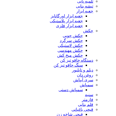
تلمبه پایی
تیشه بنایی
جعبه ابزار
جعبه ابزار اورگانایز
جعبه ابزار پلاستیکی
جعبه ابزار فلزی
چکش
چکش چوبی
چکش سرگرد
چکش لاستیکی
چکش مهندسی
چکش میخ کش
دستگاه چاقو تیز کن
سنگ چاقو تیز کن
دیلم و تایلیور
روغن دان
سری آبپاش
سمپاش
سمپاش دستی
سنبه
فازمتر
قلم بنایی
قیچی باغبانی
قیچی شاخه زن