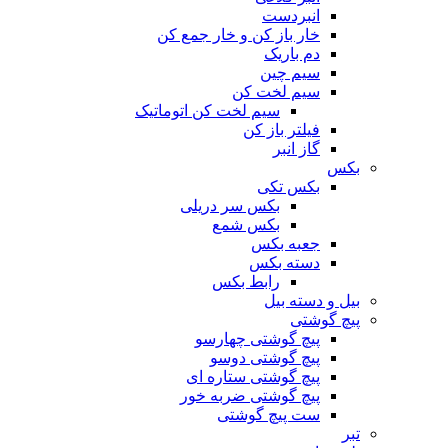
انبردست
خار باز کن و خار جمع کن
دم باریک
سیم چین
سیم لخت کن
سیم لخت کن اتوماتیک
فیلتر باز کن
گاز انبر
بکس
بکس تکی
بکس سر دریلی
بکس شمع
جعبه بکس
دسته بکس
رابط بکس
بیل و دسته بیل
پیچ گوشتی
پیچ گوشتی چهارسو
پیچ گوشتی دوسو
پیچ گوشتی ستاره‌ ای
پیچ گوشتی ضربه خور
ست پیچ گوشتی
تبر