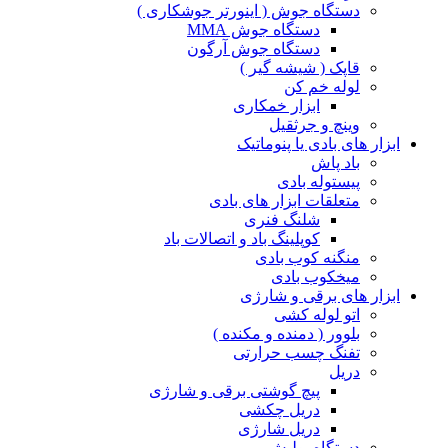
دستگاه جوش ( اینورتر جوشکاری )
دستگاه جوش MMA
دستگاه جوش آرگون
قاپک ( شیشه گیر )
لوله خم کن
ابزار خمکاری
وینچ و جرثقیل
ابزار های بادی یا پنوماتیک
باد پاش
پیستوله بادی
متعلقات ابزار های بادی
شلنگ فنری
کوپلینگ باد و اتصالات باد
منگنه کوب بادی
میخکوب بادی
ابزار های برقی و شارژی
اتو لوله کشی
بلوور ( دمنده و مکنده )
تفنگ چسب حرارتی
دریل
پیچ گوشتی برقی و شارژی
دریل چکشی
دریل شارژی
دستگاه پولیش