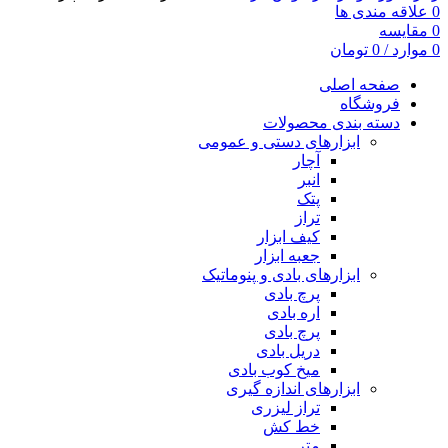
0
علاقه مندی ها
0
مقایسه
0
موارد
/
0
تومان
صفحه اصلی
فروشگاه
دسته بندی محصولات
ابزارهای دستی و عمومی
آچار
انبر
پتک
تراز
کیف ابزار
جعبه ابزار
ابزارهای بادی و پنوماتیک
پرچ بادی
اره بادی
پرچ بادی
دریل بادی
میخ کوب بادی
ابزارهای اندازه گیری
تراز لیزری
خط کش
متر