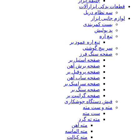
جلیقه ابزار
قطعات یدکی ابزارآلات
سه نظام دریل
لوازم جانبی ابزار
بست کمربندی
پد پولیش
تیغ اره
تیغ اره عمود بر
سر پیچ گوشتی
صفحه سنگ فرز
صفحه استیل بر
صفحه برش آهن
صفحه پروفیل بر
صفحه ساب آهن
صفحه سرامیک بر
صفحه سنگ بر
صفحه گرانیت بر
فیش دستگاه جوشکاری
مته و ست مته
ست مته
مته ته گرد
مته آهن
مته الماسه
مته کبالت