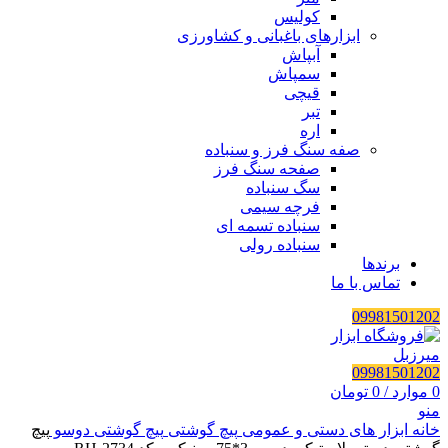
کولیس
ابزارهای باغبانی و کشاورزی
آبپاش
سمپاش
قیچی
تبر
اره
صفه سنگ فرز و سنباده
صفحه سنگ فرز
سگ سنباده
فرچه سیمی
سنباده تسمه ای
سنباده رولی
برندها
تماس با ما
09981501202
09981501202
0
موارد
/
0
تومان
منو
خانه
ابزار های دستی و عمومی
پیچ گوشتی
پیچ گوشتی دوسو
پیچ