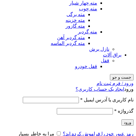
مته چهار شیار
مته چوب
مته برگی
مته خزینه
مته گازور
مته گردبر
مته گردبر آهن
مته گردبر الماسه
نازل برش
یراق آلات
قفل
قفل خودرو
جست و جو
ورود / فرم ثبت نام
ورود
ایجاد یک حساب کاربری؟
نام کاربری یا آدرس ایمیل
*
گذرواژه
*
ورود
رمز عبور خود را فراموش کرده اید؟
مرا به خاطر بسپار