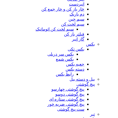
انبردست
خار باز کن و خار جمع کن
دم باریک
سیم چین
سیم لخت کن
سیم لخت کن اتوماتیک
فیلتر باز کن
گاز انبر
بکس
بکس تکی
بکس سر دریلی
بکس شمع
جعبه بکس
دسته بکس
رابط بکس
بیل و دسته بیل
پیچ گوشتی
پیچ گوشتی چهارسو
پیچ گوشتی دوسو
پیچ گوشتی ستاره‌ ای
پیچ گوشتی ضربه خور
ست پیچ گوشتی
تبر