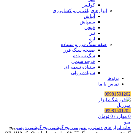
کولیس
ابزارهای باغبانی و کشاورزی
آبپاش
سمپاش
قیچی
تبر
اره
صفه سنگ فرز و سنباده
صفحه سنگ فرز
سگ سنباده
فرچه سیمی
سنباده تسمه ای
سنباده رولی
برندها
تماس با ما
09981501202
09981501202
0
موارد
/
0
تومان
منو
خانه
ابزار های دستی و عمومی
پیچ گوشتی
پیچ گوشتی دوسو
پیچ