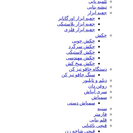
تلمبه پایی
تیشه بنایی
جعبه ابزار
جعبه ابزار اورگانایز
جعبه ابزار پلاستیکی
جعبه ابزار فلزی
چکش
چکش چوبی
چکش سرگرد
چکش لاستیکی
چکش مهندسی
چکش میخ کش
دستگاه چاقو تیز کن
سنگ چاقو تیز کن
دیلم و تایلیور
روغن دان
سری آبپاش
سمپاش
سمپاش دستی
سنبه
فازمتر
قلم بنایی
قیچی باغبانی
قیچی شاخه زن