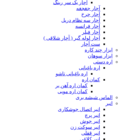
آچار یک سر رینگ
آچار جغجغه
آچار چرخ
آچار سه نظام دریل
آچار فرانسه
آچار فیلر
آچار لوله گیر ( آچار شلاقی )
ست آچار
ابزار چند کاره
ابزار سوهان
اره دستی
اره باغبانی
اره باغبانی تاشو
کمان اره
کمان اره آهن بر
کمان اره مویی
الماس شیشه بری
انبر
انبر اتصال جوشکاری
انبر پرچ
انبر جوش
انبر سوکت زن
انبر قفلی
انبر کلاغی