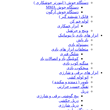
دستگاه جوش ( اینورتر جوشکاری )
دستگاه جوش MMA
دستگاه جوش آرگون
قاپک ( شیشه گیر )
لوله خم کن
ابزار خمکاری
وینچ و جرثقیل
ابزار های بادی یا پنوماتیک
باد پاش
پیستوله بادی
متعلقات ابزار های بادی
شلنگ فنری
کوپلینگ باد و اتصالات باد
منگنه کوب بادی
میخکوب بادی
ابزار های برقی و شارژی
اتو لوله کشی
بلوور ( دمنده و مکنده )
تفنگ چسب حرارتی
دریل
پیچ گوشتی برقی و شارژی
دریل چکشی
دریل شارژی
دستگاه پولیش