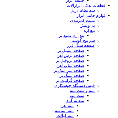
جلیقه ابزار
قطعات یدکی ابزارآلات
سه نظام دریل
لوازم جانبی ابزار
بست کمربندی
پد پولیش
تیغ اره
تیغ اره عمود بر
سر پیچ گوشتی
صفحه سنگ فرز
صفحه استیل بر
صفحه برش آهن
صفحه پروفیل بر
صفحه ساب آهن
صفحه سرامیک بر
صفحه سنگ بر
صفحه گرانیت بر
فیش دستگاه جوشکاری
مته و ست مته
ست مته
مته ته گرد
مته آهن
مته الماسه
مته کبالت