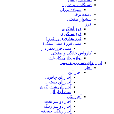
دستگاه سنباده زن
سنباده لرزان
دمنده برقی
سشوار صنعتی
فرز
فرز آهنگری
فرز سنگبری
فرز نجاری ( اور فرز )
مینی فرز ( مینی سنگ )
مینی فرز دیمر دار
کارواش خانگی و صنعتی
لوازم جانبی کارواش
ابزار های دستی و عمومی
آچار
آچار آلن
آچار آلن چاقویی
آچار آلن دسته T
آچار آلن شش گوش
ست آچار آلن
آچار تکی
آچار دو سر تخت
آچار دو سر رینگ
آچار رینگی جغجغه