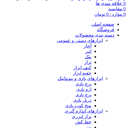
0
علاقه مندی ها
0
مقایسه
0
موارد
/
0
تومان
صفحه اصلی
فروشگاه
دسته بندی محصولات
ابزارهای دستی و عمومی
آچار
انبر
پتک
تراز
کیف ابزار
جعبه ابزار
ابزارهای بادی و پنوماتیک
پرچ بادی
اره بادی
پرچ بادی
دریل بادی
میخ کوب بادی
ابزارهای اندازه گیری
تراز لیزری
خط کش
متر