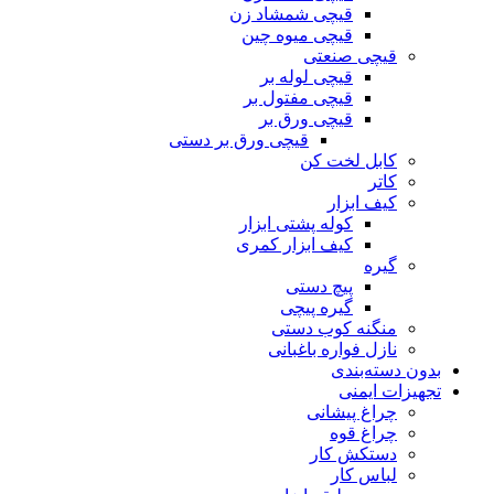
قیچی شمشاد زن
قیچی میوه چین
قیچی صنعتی
قیچی لوله بر
قیچی مفتول بر
قیچی ورق بر
قیچی ورق بر دستی
کابل لخت کن
کاتر
کیف ابزار
کوله پشتی ابزار
کیف ابزار کمری
گیره
پیچ دستی
گیره پیچی
منگنه کوب دستی
نازل فواره باغبانی
بدون دسته‌بندی
تجهیزات ایمنی
چراغ پیشانی
چراغ قوه
دستکش کار
لباس کار