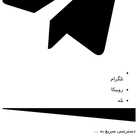
تلگرام
روبیکا
بله
دسترسی سریع به …