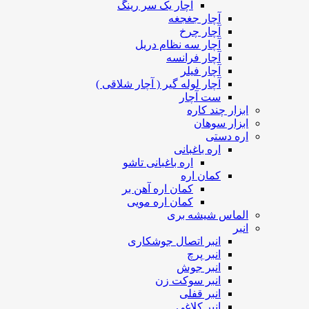
آچار یک سر رینگ
آچار جغجغه
آچار چرخ
آچار سه نظام دریل
آچار فرانسه
آچار فیلر
آچار لوله گیر ( آچار شلاقی )
ست آچار
ابزار چند کاره
ابزار سوهان
اره دستی
اره باغبانی
اره باغبانی تاشو
کمان اره
کمان اره آهن بر
کمان اره مویی
الماس شیشه بری
انبر
انبر اتصال جوشکاری
انبر پرچ
انبر جوش
انبر سوکت زن
انبر قفلی
انبر کلاغی