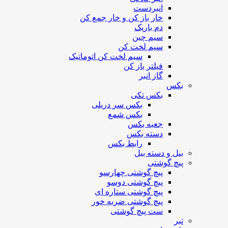
انبردست
خار باز کن و خار جمع کن
دم باریک
سیم چین
سیم لخت کن
سیم لخت کن اتوماتیک
فیلتر باز کن
گاز انبر
بکس
بکس تکی
بکس سر دریلی
بکس شمع
جعبه بکس
دسته بکس
رابط بکس
بیل و دسته بیل
پیچ گوشتی
پیچ گوشتی چهارسو
پیچ گوشتی دوسو
پیچ گوشتی ستاره‌ ای
پیچ گوشتی ضربه خور
ست پیچ گوشتی
تبر