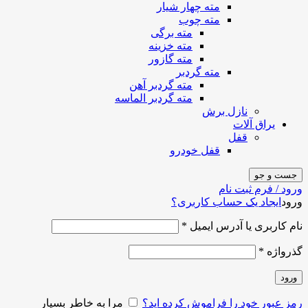
مته چهار شیار
مته چوب
مته برگی
مته خزینه
مته گازور
مته گردبر
مته گردبر آهن
مته گردبر الماسه
نازل برش
یراق آلات
قفل
قفل خودرو
جست و جو
ورود / فرم ثبت نام
ورود
ایجاد یک حساب کاربری؟
نام کاربری یا آدرس ایمیل
*
گذرواژه
*
ورود
رمز عبور خود را فراموش کرده اید؟
مرا به خاطر بسپار