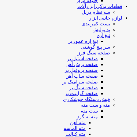
جلیقه ابزار
قطعات یدکی ابزارآلات
سه نظام دریل
لوازم جانبی ابزار
بست کمربندی
پد پولیش
تیغ اره
تیغ اره عمود بر
سر پیچ گوشتی
صفحه سنگ فرز
صفحه استیل بر
صفحه برش آهن
صفحه پروفیل بر
صفحه ساب آهن
صفحه سرامیک بر
صفحه سنگ بر
صفحه گرانیت بر
فیش دستگاه جوشکاری
مته و ست مته
ست مته
مته ته گرد
مته آهن
مته الماسه
مته کبالت