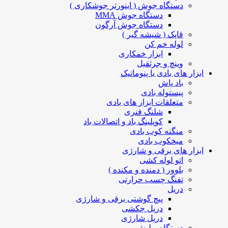
دستگاه جوش ( اینورتر جوشکاری )
دستگاه جوش MMA
دستگاه جوش آرگون
قاپک ( شیشه گیر )
لوله خم کن
ابزار خمکاری
وینچ و جرثقیل
ابزار های بادی یا پنوماتیک
باد پاش
پیستوله بادی
متعلقات ابزار های بادی
شلنگ فنری
کوپلینگ باد و اتصالات باد
منگنه کوب بادی
میخکوب بادی
ابزار های برقی و شارژی
اتو لوله کشی
بلوور ( دمنده و مکنده )
تفنگ چسب حرارتی
دریل
پیچ گوشتی برقی و شارژی
دریل چکشی
دریل شارژی
دستگاه پولیش