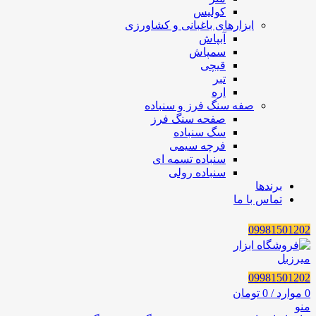
کولیس
ابزارهای باغبانی و کشاورزی
آبپاش
سمپاش
قیچی
تبر
اره
صفه سنگ فرز و سنباده
صفحه سنگ فرز
سگ سنباده
فرچه سیمی
سنباده تسمه ای
سنباده رولی
برندها
تماس با ما
09981501202
09981501202
0
موارد
/
0
تومان
منو