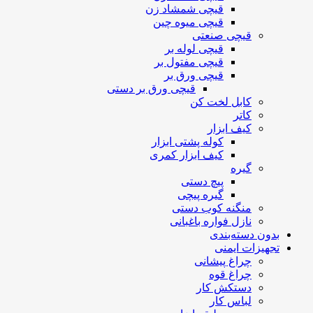
قیچی شمشاد زن
قیچی میوه چین
قیچی صنعتی
قیچی لوله بر
قیچی مفتول بر
قیچی ورق بر
قیچی ورق بر دستی
کابل لخت کن
کاتر
کیف ابزار
کوله پشتی ابزار
کیف ابزار کمری
گیره
پیچ دستی
گیره پیچی
منگنه کوب دستی
نازل فواره باغبانی
بدون دسته‌بندی
تجهیزات ایمنی
چراغ پیشانی
چراغ قوه
دستکش کار
لباس کار