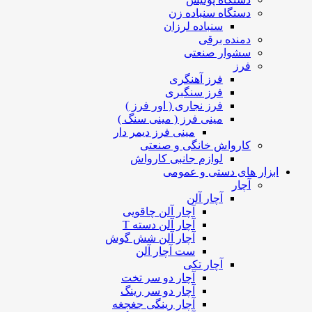
دستگاه سنباده زن
سنباده لرزان
دمنده برقی
سشوار صنعتی
فرز
فرز آهنگری
فرز سنگبری
فرز نجاری ( اور فرز )
مینی فرز ( مینی سنگ )
مینی فرز دیمر دار
کارواش خانگی و صنعتی
لوازم جانبی کارواش
ابزار های دستی و عمومی
آچار
آچار آلن
آچار آلن چاقویی
آچار آلن دسته T
آچار آلن شش گوش
ست آچار آلن
آچار تکی
آچار دو سر تخت
آچار دو سر رینگ
آچار رینگی جغجغه