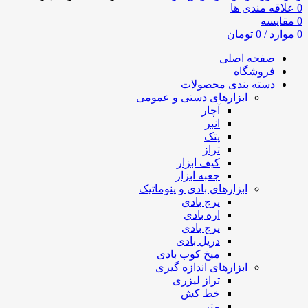
0
علاقه مندی ها
0
مقایسه
0
موارد
/
0
تومان
صفحه اصلی
فروشگاه
دسته بندی محصولات
ابزارهای دستی و عمومی
آچار
انبر
پتک
تراز
کیف ابزار
جعبه ابزار
ابزارهای بادی و پنوماتیک
پرچ بادی
اره بادی
پرچ بادی
دریل بادی
میخ کوب بادی
ابزارهای اندازه گیری
تراز لیزری
خط کش
متر