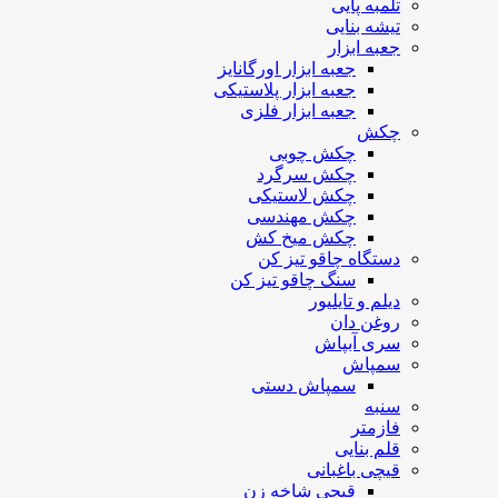
تلمبه پایی
تیشه بنایی
جعبه ابزار
جعبه ابزار اورگانایز
جعبه ابزار پلاستیکی
جعبه ابزار فلزی
چکش
چکش چوبی
چکش سرگرد
چکش لاستیکی
چکش مهندسی
چکش میخ کش
دستگاه چاقو تیز کن
سنگ چاقو تیز کن
دیلم و تایلیور
روغن دان
سری آبپاش
سمپاش
سمپاش دستی
سنبه
فازمتر
قلم بنایی
قیچی باغبانی
قیچی شاخه زن