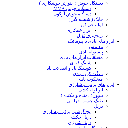
دستگاه جوش ( اینورتر جوشکاری )
دستگاه جوش MMA
دستگاه جوش آرگون
قاپک ( شیشه گیر )
لوله خم کن
ابزار خمکاری
وینچ و جرثقیل
ابزار های بادی یا پنوماتیک
باد پاش
پیستوله بادی
متعلقات ابزار های بادی
شلنگ فنری
کوپلینگ باد و اتصالات باد
منگنه کوب بادی
میخکوب بادی
ابزار های برقی و شارژی
اتو لوله کشی
بلوور ( دمنده و مکنده )
تفنگ چسب حرارتی
دریل
پیچ گوشتی برقی و شارژی
دریل چکشی
دریل شارژی
دستگاه پولیش