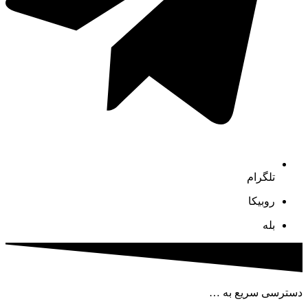
تلگرام
روبیکا
بله
دسترسی سریع به …