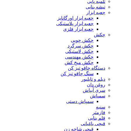
تلمبه پایی
تیشه بنایی
جعبه ابزار
جعبه ابزار اورگانایز
جعبه ابزار پلاستیکی
جعبه ابزار فلزی
چکش
چکش چوبی
چکش سرگرد
چکش لاستیکی
چکش مهندسی
چکش میخ کش
دستگاه چاقو تیز کن
سنگ چاقو تیز کن
دیلم و تایلیور
روغن دان
سری آبپاش
سمپاش
سمپاش دستی
سنبه
فازمتر
قلم بنایی
قیچی باغبانی
قیچی شاخه زن