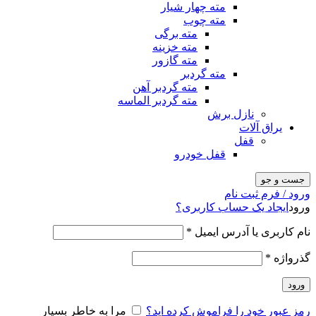
مته چهار شیار
مته چوب
مته برگی
مته خزینه
مته گازور
مته گردبر
مته گردبر آهن
مته گردبر الماسه
نازل برش
یراق آلات
قفل
قفل خودرو
جست و جو
ورود / فرم ثبت نام
ورود
ایجاد یک حساب کاربری؟
نام کاربری یا آدرس ایمیل
*
گذرواژه
*
ورود
رمز عبور خود را فراموش کرده اید؟
مرا به خاطر بسپار