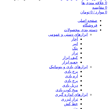
0
علاقه مندی ها
0
مقایسه
0
موارد
/
0
تومان
صفحه اصلی
فروشگاه
دسته بندی محصولات
ابزارهای دستی و عمومی
آچار
انبر
پتک
تراز
کیف ابزار
جعبه ابزار
ابزارهای بادی و پنوماتیک
پرچ بادی
اره بادی
پرچ بادی
دریل بادی
میخ کوب بادی
ابزارهای اندازه گیری
تراز لیزری
خط کش
متر