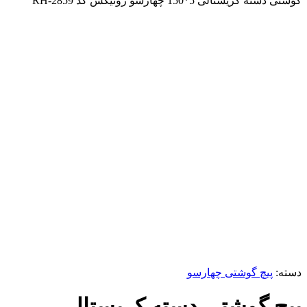
گوشتی دسته کریستالی 5*150 چهارسو رونیکس کد RH-2859
ناموجود
برای بزرگنمایی کلیک کنید
دسته:
پیچ گوشتی چهارسو
پیچ گوشتی دسته کریستالی