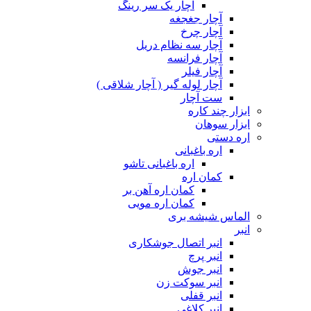
آچار یک سر رینگ
آچار جغجغه
آچار چرخ
آچار سه نظام دریل
آچار فرانسه
آچار فیلر
آچار لوله گیر ( آچار شلاقی )
ست آچار
ابزار چند کاره
ابزار سوهان
اره دستی
اره باغبانی
اره باغبانی تاشو
کمان اره
کمان اره آهن بر
کمان اره مویی
الماس شیشه بری
انبر
انبر اتصال جوشکاری
انبر پرچ
انبر جوش
انبر سوکت زن
انبر قفلی
انبر کلاغی