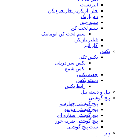
انبردست
خار باز کن و خار جمع کن
دم باریک
سیم چین
سیم لخت کن
سیم لخت کن اتوماتیک
فیلتر باز کن
گاز انبر
بکس
بکس تکی
بکس سر دریلی
بکس شمع
جعبه بکس
دسته بکس
رابط بکس
بیل و دسته بیل
پیچ گوشتی
پیچ گوشتی چهارسو
پیچ گوشتی دوسو
پیچ گوشتی ستاره‌ ای
پیچ گوشتی ضربه خور
ست پیچ گوشتی
تبر