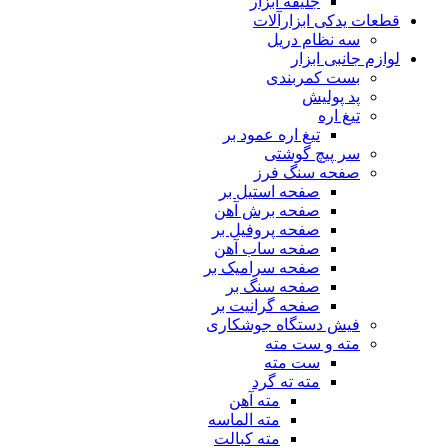
جلیقه ابزار
قطعات یدکی ابزارآلات
سه نظام دریل
لوازم جانبی ابزار
بست کمربندی
پد پولیش
تیغ اره
تیغ اره عمود بر
سر پیچ گوشتی
صفحه سنگ فرز
صفحه استیل بر
صفحه برش آهن
صفحه پروفیل بر
صفحه ساب آهن
صفحه سرامیک بر
صفحه سنگ بر
صفحه گرانیت بر
فیش دستگاه جوشکاری
مته و ست مته
ست مته
مته ته گرد
مته آهن
مته الماسه
مته کبالت