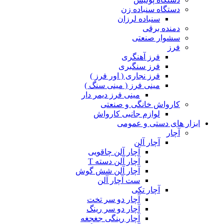
دستگاه سنباده زن
سنباده لرزان
دمنده برقی
سشوار صنعتی
فرز
فرز آهنگری
فرز سنگبری
فرز نجاری ( اور فرز )
مینی فرز ( مینی سنگ )
مینی فرز دیمر دار
کارواش خانگی و صنعتی
لوازم جانبی کارواش
ابزار های دستی و عمومی
آچار
آچار آلن
آچار آلن چاقویی
آچار آلن دسته T
آچار آلن شش گوش
ست آچار آلن
آچار تکی
آچار دو سر تخت
آچار دو سر رینگ
آچار رینگی جغجغه