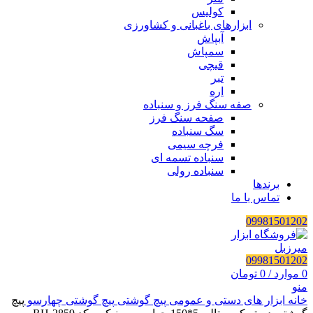
کولیس
ابزارهای باغبانی و کشاورزی
آبپاش
سمپاش
قیچی
تبر
اره
صفه سنگ فرز و سنباده
صفحه سنگ فرز
سگ سنباده
فرچه سیمی
سنباده تسمه ای
سنباده رولی
برندها
تماس با ما
09981501202
09981501202
0
موارد
/
0
تومان
منو
خانه
ابزار های دستی و عمومی
پیچ گوشتی
پیچ گوشتی چهارسو
پیچ