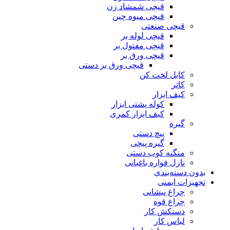
قیچی شمشاد زن
قیچی میوه چین
قیچی صنعتی
قیچی لوله بر
قیچی مفتول بر
قیچی ورق بر
قیچی ورق بر دستی
کابل لخت کن
کاتر
کیف ابزار
کوله پشتی ابزار
کیف ابزار کمری
گیره
پیچ دستی
گیره پیچی
منگنه کوب دستی
نازل فواره باغبانی
بدون دسته‌بندی
تجهیزات ایمنی
چراغ پیشانی
چراغ قوه
دستکش کار
لباس کار