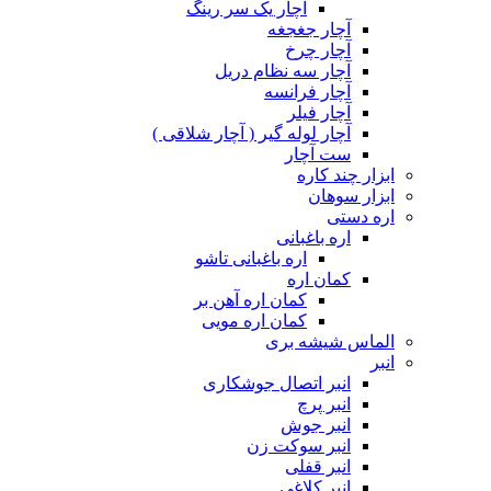
آچار یک سر رینگ
آچار جغجغه
آچار چرخ
آچار سه نظام دریل
آچار فرانسه
آچار فیلر
آچار لوله گیر ( آچار شلاقی )
ست آچار
ابزار چند کاره
ابزار سوهان
اره دستی
اره باغبانی
اره باغبانی تاشو
کمان اره
کمان اره آهن بر
کمان اره مویی
الماس شیشه بری
انبر
انبر اتصال جوشکاری
انبر پرچ
انبر جوش
انبر سوکت زن
انبر قفلی
انبر کلاغی