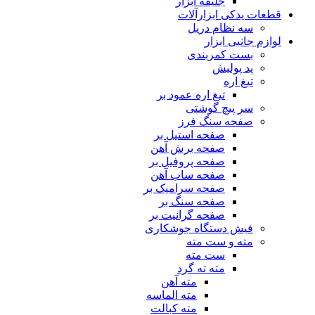
جلیقه ابزار
قطعات یدکی ابزارآلات
سه نظام دریل
لوازم جانبی ابزار
بست کمربندی
پد پولیش
تیغ اره
تیغ اره عمود بر
سر پیچ گوشتی
صفحه سنگ فرز
صفحه استیل بر
صفحه برش آهن
صفحه پروفیل بر
صفحه ساب آهن
صفحه سرامیک بر
صفحه سنگ بر
صفحه گرانیت بر
فیش دستگاه جوشکاری
مته و ست مته
ست مته
مته ته گرد
مته آهن
مته الماسه
مته کبالت