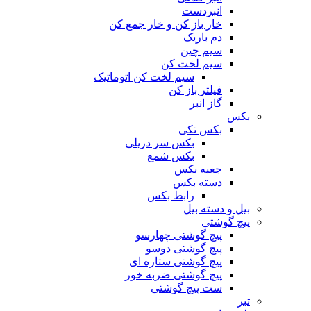
انبردست
خار باز کن و خار جمع کن
دم باریک
سیم چین
سیم لخت کن
سیم لخت کن اتوماتیک
فیلتر باز کن
گاز انبر
بکس
بکس تکی
بکس سر دریلی
بکس شمع
جعبه بکس
دسته بکس
رابط بکس
بیل و دسته بیل
پیچ گوشتی
پیچ گوشتی چهارسو
پیچ گوشتی دوسو
پیچ گوشتی ستاره‌ ای
پیچ گوشتی ضربه خور
ست پیچ گوشتی
تبر