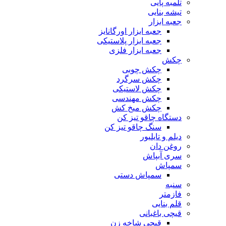
تلمبه پایی
تیشه بنایی
جعبه ابزار
جعبه ابزار اورگانایز
جعبه ابزار پلاستیکی
جعبه ابزار فلزی
چکش
چکش چوبی
چکش سرگرد
چکش لاستیکی
چکش مهندسی
چکش میخ کش
دستگاه چاقو تیز کن
سنگ چاقو تیز کن
دیلم و تایلیور
روغن دان
سری آبپاش
سمپاش
سمپاش دستی
سنبه
فازمتر
قلم بنایی
قیچی باغبانی
قیچی شاخه زن