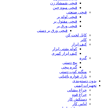
قیچی شمشاد زن
قیچی میوه چین
قیچی صنعتی
قیچی لوله بر
قیچی مفتول بر
قیچی ورق بر
قیچی ورق بر دستی
کابل لخت کن
کاتر
کیف ابزار
کوله پشتی ابزار
کیف ابزار کمری
گیره
پیچ دستی
گیره پیچی
منگنه کوب دستی
نازل فواره باغبانی
بدون دسته‌بندی
تجهیزات ایمنی
چراغ پیشانی
چراغ قوه
دستکش کار
لباس کار