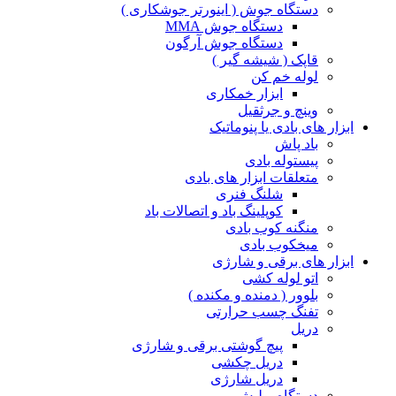
دستگاه جوش ( اینورتر جوشکاری )
دستگاه جوش MMA
دستگاه جوش آرگون
قاپک ( شیشه گیر )
لوله خم کن
ابزار خمکاری
وینچ و جرثقیل
ابزار های بادی یا پنوماتیک
باد پاش
پیستوله بادی
متعلقات ابزار های بادی
شلنگ فنری
کوپلینگ باد و اتصالات باد
منگنه کوب بادی
میخکوب بادی
ابزار های برقی و شارژی
اتو لوله کشی
بلوور ( دمنده و مکنده )
تفنگ چسب حرارتی
دریل
پیچ گوشتی برقی و شارژی
دریل چکشی
دریل شارژی
دستگاه پولیش