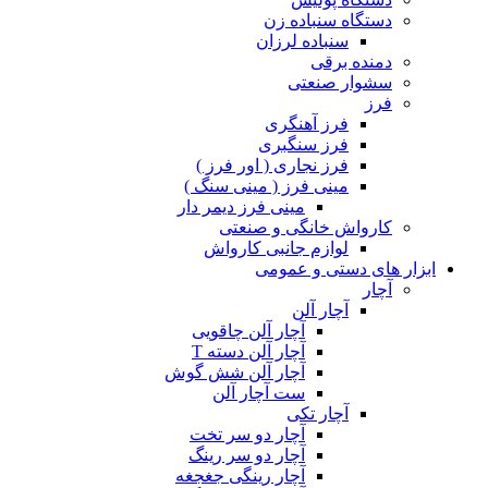
دستگاه سنباده زن
سنباده لرزان
دمنده برقی
سشوار صنعتی
فرز
فرز آهنگری
فرز سنگبری
فرز نجاری ( اور فرز )
مینی فرز ( مینی سنگ )
مینی فرز دیمر دار
کارواش خانگی و صنعتی
لوازم جانبی کارواش
ابزار های دستی و عمومی
آچار
آچار آلن
آچار آلن چاقویی
آچار آلن دسته T
آچار آلن شش گوش
ست آچار آلن
آچار تکی
آچار دو سر تخت
آچار دو سر رینگ
آچار رینگی جغجغه