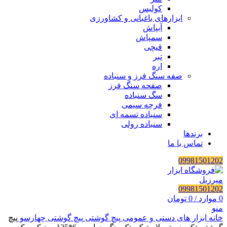
کولیس
ابزارهای باغبانی و کشاورزی
آبپاش
سمپاش
قیچی
تبر
اره
صفه سنگ فرز و سنباده
صفحه سنگ فرز
سگ سنباده
فرچه سیمی
سنباده تسمه ای
سنباده رولی
برندها
تماس با ما
09981501202
09981501202
0
موارد
/
0
تومان
منو
خانه
ابزار های دستی و عمومی
پیچ گوشتی
پیچ گوشتی چهارسو
پیچ