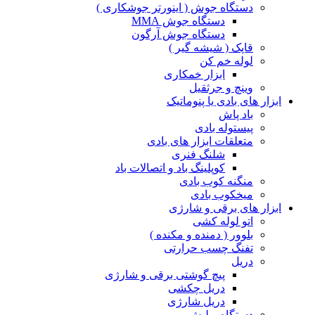
دستگاه جوش ( اینورتر جوشکاری )
دستگاه جوش MMA
دستگاه جوش آرگون
قاپک ( شیشه گیر )
لوله خم کن
ابزار خمکاری
وینچ و جرثقیل
ابزار های بادی یا پنوماتیک
باد پاش
پیستوله بادی
متعلقات ابزار های بادی
شلنگ فنری
کوپلینگ باد و اتصالات باد
منگنه کوب بادی
میخکوب بادی
ابزار های برقی و شارژی
اتو لوله کشی
بلوور ( دمنده و مکنده )
تفنگ چسب حرارتی
دریل
پیچ گوشتی برقی و شارژی
دریل چکشی
دریل شارژی
دستگاه پولیش