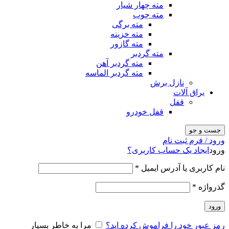
مته چهار شیار
مته چوب
مته برگی
مته خزینه
مته گازور
مته گردبر
مته گردبر آهن
مته گردبر الماسه
نازل برش
یراق آلات
قفل
قفل خودرو
جست و جو
ورود / فرم ثبت نام
ورود
ایجاد یک حساب کاربری؟
نام کاربری یا آدرس ایمیل
*
گذرواژه
*
ورود
رمز عبور خود را فراموش کرده اید؟
مرا به خاطر بسپار