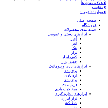
0
علاقه مندی ها
0
مقایسه
0
موارد
/
0
تومان
صفحه اصلی
فروشگاه
دسته بندی محصولات
ابزارهای دستی و عمومی
آچار
انبر
پتک
تراز
کیف ابزار
جعبه ابزار
ابزارهای بادی و پنوماتیک
پرچ بادی
اره بادی
پرچ بادی
دریل بادی
میخ کوب بادی
ابزارهای اندازه گیری
تراز لیزری
خط کش
متر