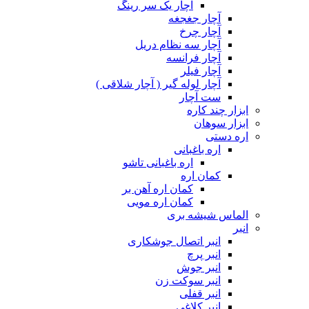
آچار یک سر رینگ
آچار جغجغه
آچار چرخ
آچار سه نظام دریل
آچار فرانسه
آچار فیلر
آچار لوله گیر ( آچار شلاقی )
ست آچار
ابزار چند کاره
ابزار سوهان
اره دستی
اره باغبانی
اره باغبانی تاشو
کمان اره
کمان اره آهن بر
کمان اره مویی
الماس شیشه بری
انبر
انبر اتصال جوشکاری
انبر پرچ
انبر جوش
انبر سوکت زن
انبر قفلی
انبر کلاغی