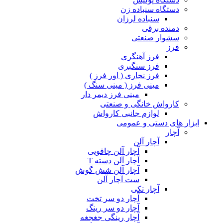
دستگاه سنباده زن
سنباده لرزان
دمنده برقی
سشوار صنعتی
فرز
فرز آهنگری
فرز سنگبری
فرز نجاری ( اور فرز )
مینی فرز ( مینی سنگ )
مینی فرز دیمر دار
کارواش خانگی و صنعتی
لوازم جانبی کارواش
ابزار های دستی و عمومی
آچار
آچار آلن
آچار آلن چاقویی
آچار آلن دسته T
آچار آلن شش گوش
ست آچار آلن
آچار تکی
آچار دو سر تخت
آچار دو سر رینگ
آچار رینگی جغجغه