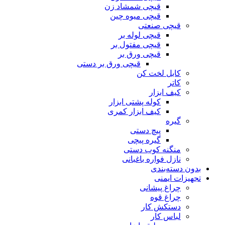
قیچی شمشاد زن
قیچی میوه چین
قیچی صنعتی
قیچی لوله بر
قیچی مفتول بر
قیچی ورق بر
قیچی ورق بر دستی
کابل لخت کن
کاتر
کیف ابزار
کوله پشتی ابزار
کیف ابزار کمری
گیره
پیچ دستی
گیره پیچی
منگنه کوب دستی
نازل فواره باغبانی
بدون دسته‌بندی
تجهیزات ایمنی
چراغ پیشانی
چراغ قوه
دستکش کار
لباس کار