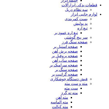
جلیقه ابزار
قطعات یدکی ابزارآلات
سه نظام دریل
لوازم جانبی ابزار
بست کمربندی
پد پولیش
تیغ اره
تیغ اره عمود بر
سر پیچ گوشتی
صفحه سنگ فرز
صفحه استیل بر
صفحه برش آهن
صفحه پروفیل بر
صفحه ساب آهن
صفحه سرامیک بر
صفحه سنگ بر
صفحه گرانیت بر
فیش دستگاه جوشکاری
مته و ست مته
ست مته
مته ته گرد
مته آهن
مته الماسه
مته کبالت