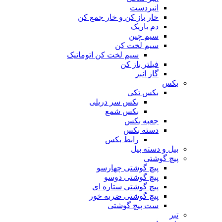
انبردست
خار باز کن و خار جمع کن
دم باریک
سیم چین
سیم لخت کن
سیم لخت کن اتوماتیک
فیلتر باز کن
گاز انبر
بکس
بکس تکی
بکس سر دریلی
بکس شمع
جعبه بکس
دسته بکس
رابط بکس
بیل و دسته بیل
پیچ گوشتی
پیچ گوشتی چهارسو
پیچ گوشتی دوسو
پیچ گوشتی ستاره‌ ای
پیچ گوشتی ضربه خور
ست پیچ گوشتی
تبر