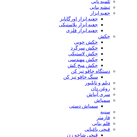
تلمبه پایی
تیشه بنایی
جعبه ابزار
جعبه ابزار اورگانایز
جعبه ابزار پلاستیکی
جعبه ابزار فلزی
چکش
چکش چوبی
چکش سرگرد
چکش لاستیکی
چکش مهندسی
چکش میخ کش
دستگاه چاقو تیز کن
سنگ چاقو تیز کن
دیلم و تایلیور
روغن دان
سری آبپاش
سمپاش
سمپاش دستی
سنبه
فازمتر
قلم بنایی
قیچی باغبانی
قیچی شاخه زن