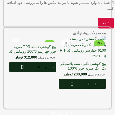
شما باید وارد سیستم شوید تا بتوانید عکس ها را به بررسی خود اضافه
کنید.
محصولات پیشنهادی
-2%
-2%
پیچ گوشتی دسته TPR ضربه
خور چهارسو 6*100 رونیکس کد
RH-2970
312,000
تومان
317,000
تومان
پیچ گوشتی تکی دسته پلاستیکی
تک رنگ ضربه خور 6*100
چهارسو رونیکس کد RH-2931
239,000
تومان
243,000
تومان
پیچ 
2981
000
ما در فروشگاه ابزار