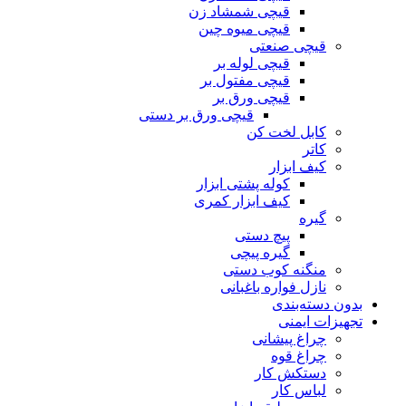
قیچی شمشاد زن
قیچی میوه چین
قیچی صنعتی
قیچی لوله بر
قیچی مفتول بر
قیچی ورق بر
قیچی ورق بر دستی
کابل لخت کن
کاتر
کیف ابزار
کوله پشتی ابزار
کیف ابزار کمری
گیره
پیچ دستی
گیره پیچی
منگنه کوب دستی
نازل فواره باغبانی
بدون دسته‌بندی
تجهیزات ایمنی
چراغ پیشانی
چراغ قوه
دستکش کار
لباس کار