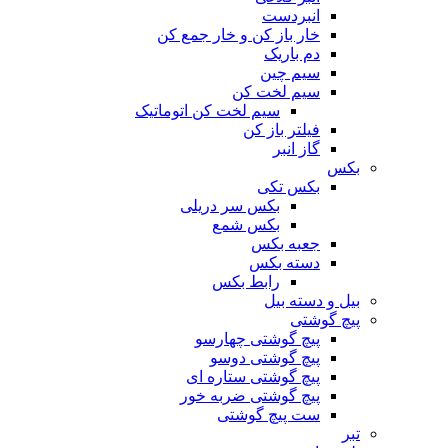
انبردست
خار باز کن و خار جمع کن
دم باریک
سیم چین
سیم لخت کن
سیم لخت کن اتوماتیک
فیلتر باز کن
گاز انبر
بکس
بکس تکی
بکس سر دریلی
بکس شمع
جعبه بکس
دسته بکس
رابط بکس
بیل و دسته بیل
پیچ گوشتی
پیچ گوشتی چهارسو
پیچ گوشتی دوسو
پیچ گوشتی ستاره‌ ای
پیچ گوشتی ضربه خور
ست پیچ گوشتی
تبر