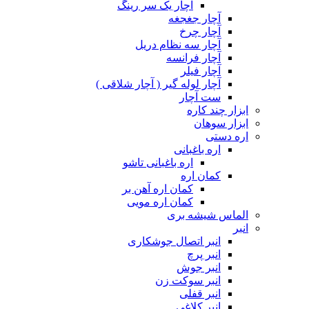
آچار یک سر رینگ
آچار جغجغه
آچار چرخ
آچار سه نظام دریل
آچار فرانسه
آچار فیلر
آچار لوله گیر ( آچار شلاقی )
ست آچار
ابزار چند کاره
ابزار سوهان
اره دستی
اره باغبانی
اره باغبانی تاشو
کمان اره
کمان اره آهن بر
کمان اره مویی
الماس شیشه بری
انبر
انبر اتصال جوشکاری
انبر پرچ
انبر جوش
انبر سوکت زن
انبر قفلی
انبر کلاغی