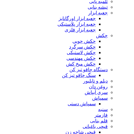
تلمبه پایی
تیشه بنایی
جعبه ابزار
جعبه ابزار اورگانایز
جعبه ابزار پلاستیکی
جعبه ابزار فلزی
چکش
چکش چوبی
چکش سرگرد
چکش لاستیکی
چکش مهندسی
چکش میخ کش
دستگاه چاقو تیز کن
سنگ چاقو تیز کن
دیلم و تایلیور
روغن دان
سری آبپاش
سمپاش
سمپاش دستی
سنبه
فازمتر
قلم بنایی
قیچی باغبانی
قیچی شاخه زن