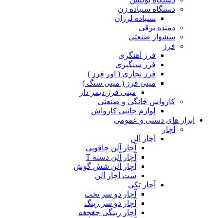
دستگاه سنباده زن
سنباده لرزان
دمنده برقی
سشوار صنعتی
فرز
فرز آهنگری
فرز سنگبری
فرز نجاری ( اور فرز )
مینی فرز ( مینی سنگ )
مینی فرز دیمر دار
کارواش خانگی و صنعتی
لوازم جانبی کارواش
ابزار های دستی و عمومی
آچار
آچار آلن
آچار آلن چاقویی
آچار آلن دسته T
آچار آلن شش گوش
ست آچار آلن
آچار تکی
آچار دو سر تخت
آچار دو سر رینگ
آچار رینگی جغجغه