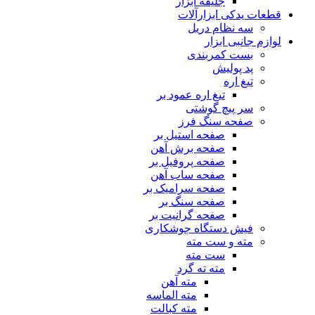
جلیقه ابزار
قطعات یدکی ابزارآلات
سه نظام دریل
لوازم جانبی ابزار
بست کمربندی
پد پولیش
تیغ اره
تیغ اره عمود بر
سر پیچ گوشتی
صفحه سنگ فرز
صفحه استیل بر
صفحه برش آهن
صفحه پروفیل بر
صفحه ساب آهن
صفحه سرامیک بر
صفحه سنگ بر
صفحه گرانیت بر
فیش دستگاه جوشکاری
مته و ست مته
ست مته
مته ته گرد
مته آهن
مته الماسه
مته کبالت