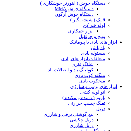
دستگاه جوش ( اینورتر جوشکاری )
دستگاه جوش MMA
دستگاه جوش آرگون
قاپک ( شیشه گیر )
لوله خم کن
ابزار خمکاری
وینچ و جرثقیل
ابزار های بادی یا پنوماتیک
باد پاش
پیستوله بادی
متعلقات ابزار های بادی
شلنگ فنری
کوپلینگ باد و اتصالات باد
منگنه کوب بادی
میخکوب بادی
ابزار های برقی و شارژی
اتو لوله کشی
بلوور ( دمنده و مکنده )
تفنگ چسب حرارتی
دریل
پیچ گوشتی برقی و شارژی
دریل چکشی
دریل شارژی
دستگاه پولیش