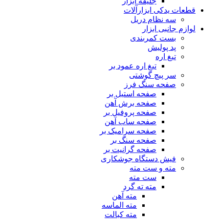
جلیقه ابزار
قطعات یدکی ابزارآلات
سه نظام دریل
لوازم جانبی ابزار
بست کمربندی
پد پولیش
تیغ اره
تیغ اره عمود بر
سر پیچ گوشتی
صفحه سنگ فرز
صفحه استیل بر
صفحه برش آهن
صفحه پروفیل بر
صفحه ساب آهن
صفحه سرامیک بر
صفحه سنگ بر
صفحه گرانیت بر
فیش دستگاه جوشکاری
مته و ست مته
ست مته
مته ته گرد
مته آهن
مته الماسه
مته کبالت