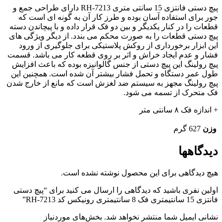
پیچ دستی فانتزی 15 سانتی متری RH-7213 دارای طراحی جمع و
جور برای استفاده آسان بوده و طرز کار آن به گونه ای است که
قطعات را در کنار یکدیگر و بین دو فک قرار داده و با پیچاندن دسته
پیچ دستی قطعات را به صورت محکم می بندد. از دیگر ویژگی های
این ابزار برخورداری از روکش پلاستیکی برای جلوگیری از ورود
فشار و عدم ایجاد خراش و اثر بر روی قطعه کار می باشد. قسمت
پیچ رولینگ این پیچ دستی از جنس گالوانیزه بوده که باعث افزایش
طول عمر دستگاه و تحمل فشار بیشتر آن شده است. همچنین این
پیچ رولینگ مجهز به سیستم ضد لغزش است که مانع از خارج شدن
فک متحرک از تسمه می شود.
+ اندازه فک ۸ سانتی متر
وزن
627 گرم
دیدگاهها
هیچ دیدگاهی برای این محصول نوشته نشده است.
اولین نفری باشید که دیدگاهی را ارسال می کنید برای “پیچ دستی
فانتزی 15 سانتیمتری فک 8 سانتیمتری رونیکس کد RH-7213”
نشانی ایمیل شما منتشر نخواهد شد.
بخش‌های موردنیاز