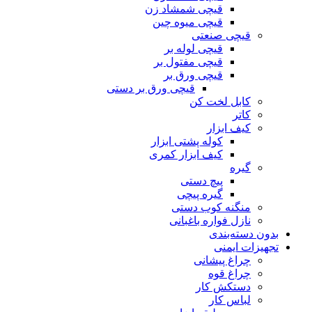
قیچی شمشاد زن
قیچی میوه چین
قیچی صنعتی
قیچی لوله بر
قیچی مفتول بر
قیچی ورق بر
قیچی ورق بر دستی
کابل لخت کن
کاتر
کیف ابزار
کوله پشتی ابزار
کیف ابزار کمری
گیره
پیچ دستی
گیره پیچی
منگنه کوب دستی
نازل فواره باغبانی
بدون دسته‌بندی
تجهیزات ایمنی
چراغ پیشانی
چراغ قوه
دستکش کار
لباس کار