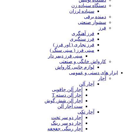
دستگاه سنباده زن
سنباده لرزان
دمنده برقی
سشوار صنعتی
فرز
فرز آهنگری
فرز سنگبری
فرز نجاری ( اور فرز )
مینی فرز ( مینی سنگ )
مینی فرز دیمر دار
کارواش خانگی و صنعتی
لوازم جانبی کارواش
ابزار های دستی و عمومی
آچار
آچار آلن
آچار آلن چاقویی
آچار آلن دسته T
آچار آلن شش گوش
ست آچار آلن
آچار تکی
آچار دو سر تخت
آچار دو سر رینگ
آچار رینگی جغجغه