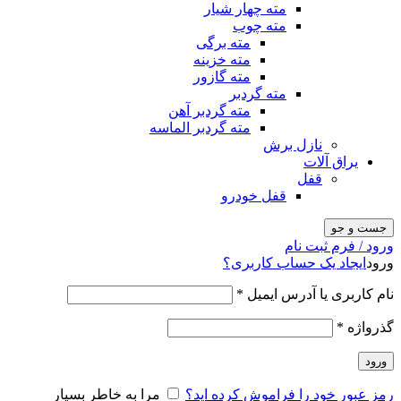
مته چهار شیار
مته چوب
مته برگی
مته خزینه
مته گازور
مته گردبر
مته گردبر آهن
مته گردبر الماسه
نازل برش
یراق آلات
قفل
قفل خودرو
جست و جو
ورود / فرم ثبت نام
ورود
ایجاد یک حساب کاربری؟
نام کاربری یا آدرس ایمیل
*
گذرواژه
*
ورود
رمز عبور خود را فراموش کرده اید؟
مرا به خاطر بسپار