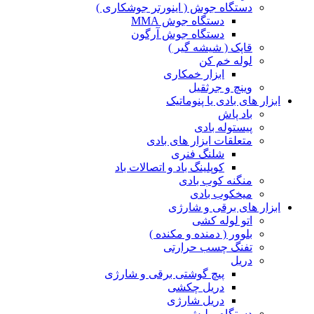
دستگاه جوش ( اینورتر جوشکاری )
دستگاه جوش MMA
دستگاه جوش آرگون
قاپک ( شیشه گیر )
لوله خم کن
ابزار خمکاری
وینچ و جرثقیل
ابزار های بادی یا پنوماتیک
باد پاش
پیستوله بادی
متعلقات ابزار های بادی
شلنگ فنری
کوپلینگ باد و اتصالات باد
منگنه کوب بادی
میخکوب بادی
ابزار های برقی و شارژی
اتو لوله کشی
بلوور ( دمنده و مکنده )
تفنگ چسب حرارتی
دریل
پیچ گوشتی برقی و شارژی
دریل چکشی
دریل شارژی
دستگاه پولیش