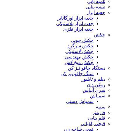
تلمبه پایی
تیشه بنایی
جعبه ابزار
جعبه ابزار اورگانایز
جعبه ابزار پلاستیکی
جعبه ابزار فلزی
چکش
چکش چوبی
چکش سرگرد
چکش لاستیکی
چکش مهندسی
چکش میخ کش
دستگاه چاقو تیز کن
سنگ چاقو تیز کن
دیلم و تایلیور
روغن دان
سری آبپاش
سمپاش
سمپاش دستی
سنبه
فازمتر
قلم بنایی
قیچی باغبانی
قیچی شاخه زن