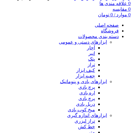
0
علاقه مندی ها
0
مقایسه
0
موارد
/
0
تومان
صفحه اصلی
فروشگاه
دسته بندی محصولات
ابزارهای دستی و عمومی
آچار
انبر
پتک
تراز
کیف ابزار
جعبه ابزار
ابزارهای بادی و پنوماتیک
پرچ بادی
اره بادی
پرچ بادی
دریل بادی
میخ کوب بادی
ابزارهای اندازه گیری
تراز لیزری
خط کش
متر