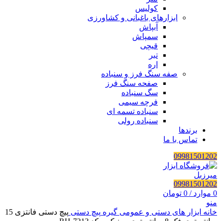
کولیس
ابزارهای باغبانی و کشاورزی
آبپاش
سمپاش
قیچی
تبر
اره
صفه سنگ فرز و سنباده
صفحه سنگ فرز
سگ سنباده
فرچه سیمی
سنباده تسمه ای
سنباده رولی
برندها
تماس با ما
09981501202
09981501202
0
موارد
/
0
تومان
منو
خانه
ابزار های دستی و عمومی
گیره
پیچ دستی
پیچ دستی فانتزی 15