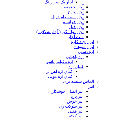
آچار یک سر رینگ
آچار جغجغه
آچار چرخ
آچار سه نظام دریل
آچار فرانسه
آچار فیلر
آچار لوله گیر ( آچار شلاقی )
ست آچار
ابزار چند کاره
ابزار سوهان
اره دستی
اره باغبانی
اره باغبانی تاشو
کمان اره
کمان اره آهن بر
کمان اره مویی
الماس شیشه بری
انبر
انبر اتصال جوشکاری
انبر پرچ
انبر جوش
انبر سوکت زن
انبر قفلی
انبر کلاغی