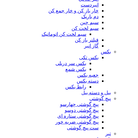
انبردست
خار باز کن و خار جمع کن
دم باریک
سیم چین
سیم لخت کن
سیم لخت کن اتوماتیک
فیلتر باز کن
گاز انبر
بکس
بکس تکی
بکس سر دریلی
بکس شمع
جعبه بکس
دسته بکس
رابط بکس
بیل و دسته بیل
پیچ گوشتی
پیچ گوشتی چهارسو
پیچ گوشتی دوسو
پیچ گوشتی ستاره‌ ای
پیچ گوشتی ضربه خور
ست پیچ گوشتی
تبر