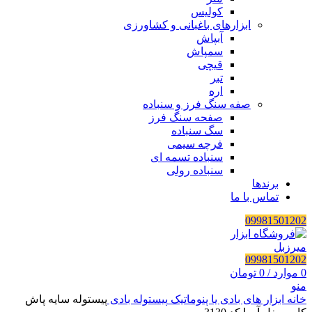
کولیس
ابزارهای باغبانی و کشاورزی
آبپاش
سمپاش
قیچی
تبر
اره
صفه سنگ فرز و سنباده
صفحه سنگ فرز
سگ سنباده
فرچه سیمی
سنباده تسمه ای
سنباده رولی
برندها
تماس با ما
09981501202
09981501202
0
موارد
/
0
تومان
منو
خانه
ابزار های بادی یا پنوماتیک
پیستوله بادی
پیستوله سایه پاش