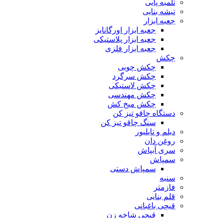
تلمبه پایی
تیشه بنایی
جعبه ابزار
جعبه ابزار اورگانایز
جعبه ابزار پلاستیکی
جعبه ابزار فلزی
چکش
چکش چوبی
چکش سرگرد
چکش لاستیکی
چکش مهندسی
چکش میخ کش
دستگاه چاقو تیز کن
سنگ چاقو تیز کن
دیلم و تایلیور
روغن دان
سری آبپاش
سمپاش
سمپاش دستی
سنبه
فازمتر
قلم بنایی
قیچی باغبانی
قیچی شاخه زن