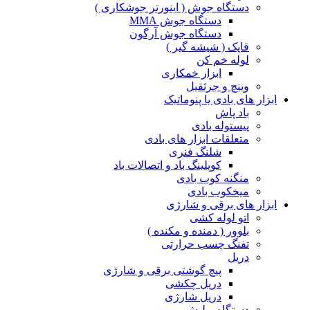
دستگاه جوش ( اینورتر جوشکاری )
دستگاه جوش MMA
دستگاه جوش آرگون
قاپک ( شیشه گیر )
لوله خم کن
ابزار خمکاری
وینچ و جرثقیل
ابزار های بادی یا پنوماتیک
باد پاش
پیستوله بادی
متعلقات ابزار های بادی
شلنگ فنری
کوپلینگ باد و اتصالات باد
منگنه کوب بادی
میخکوب بادی
ابزار های برقی و شارژی
اتو لوله کشی
بلوور ( دمنده و مکنده )
تفنگ چسب حرارتی
دریل
پیچ گوشتی برقی و شارژی
دریل چکشی
دریل شارژی
دستگاه پولیش