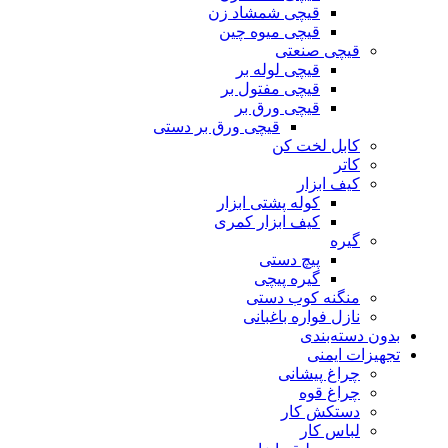
قیچی شمشاد زن
قیچی میوه چین
قیچی صنعتی
قیچی لوله بر
قیچی مفتول بر
قیچی ورق بر
قیچی ورق بر دستی
کابل لخت کن
کاتر
کیف ابزار
کوله پشتی ابزار
کیف ابزار کمری
گیره
پیچ دستی
گیره پیچی
منگنه کوب دستی
نازل فواره باغبانی
بدون دسته‌بندی
تجهیزات ایمنی
چراغ پیشانی
چراغ قوه
دستکش کار
لباس کار