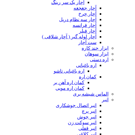
آچار یک سر رینگ
آچار جغجغه
آچار چرخ
آچار سه نظام دریل
آچار فرانسه
آچار فیلر
آچار لوله گیر ( آچار شلاقی )
ست آچار
ابزار چند کاره
ابزار سوهان
اره دستی
اره باغبانی
اره باغبانی تاشو
کمان اره
کمان اره آهن بر
کمان اره مویی
الماس شیشه بری
انبر
انبر اتصال جوشکاری
انبر پرچ
انبر جوش
انبر سوکت زن
انبر قفلی
انبر کلاغی