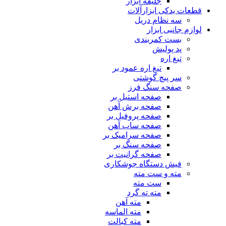
جلیقه ابزار
قطعات یدکی ابزارآلات
سه نظام دریل
لوازم جانبی ابزار
بست کمربندی
پد پولیش
تیغ اره
تیغ اره عمود بر
سر پیچ گوشتی
صفحه سنگ فرز
صفحه استیل بر
صفحه برش آهن
صفحه پروفیل بر
صفحه ساب آهن
صفحه سرامیک بر
صفحه سنگ بر
صفحه گرانیت بر
فیش دستگاه جوشکاری
مته و ست مته
ست مته
مته ته گرد
مته آهن
مته الماسه
مته کبالت