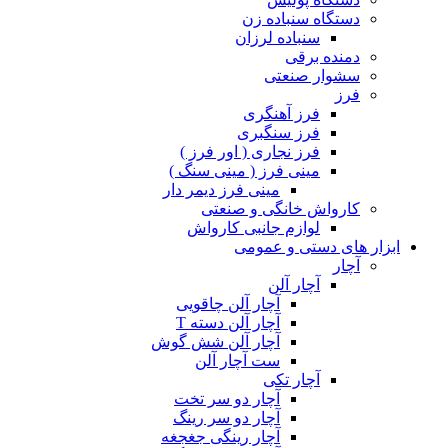
دستگاه سنباده زن
سنباده لرزان
دمنده برقی
سشوار صنعتی
فرز
فرز آهنگری
فرز سنگبری
فرز نجاری ( اور فرز )
مینی فرز ( مینی سنگ )
مینی فرز دیمر دار
کارواش خانگی و صنعتی
لوازم جانبی کارواش
ابزار های دستی و عمومی
آچار
آچار آلن
آچار آلن چاقویی
آچار آلن دسته T
آچار آلن شش گوش
ست آچار آلن
آچار تکی
آچار دو سر تخت
آچار دو سر رینگ
آچار رینگی جغجغه