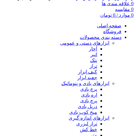
0
علاقه مندی ها
0
مقایسه
0
موارد
/
0
تومان
صفحه اصلی
فروشگاه
دسته بندی محصولات
ابزارهای دستی و عمومی
آچار
انبر
پتک
تراز
کیف ابزار
جعبه ابزار
ابزارهای بادی و پنوماتیک
پرچ بادی
اره بادی
پرچ بادی
دریل بادی
میخ کوب بادی
ابزارهای اندازه گیری
تراز لیزری
خط کش
متر