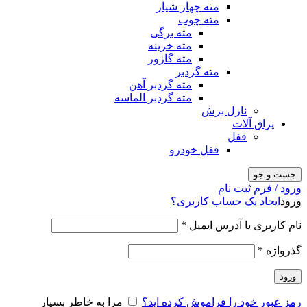
مته چهار شیار
مته چوب
مته برگی
مته خزینه
مته گازور
مته گردبر
مته گردبر آهن
مته گردبر الماسه
نازل برش
یراق آلات
قفل
قفل خودرو
جست و جو
ورود / فرم ثبت نام
ورود
ایجاد یک حساب کاربری؟
نام کاربری یا آدرس ایمیل
*
گذرواژه
*
ورود
رمز عبور خود را فراموش کرده اید؟
مرا به خاطر بسپار