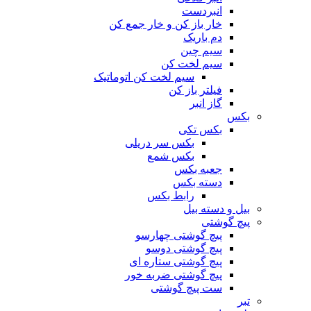
انبردست
خار باز کن و خار جمع کن
دم باریک
سیم چین
سیم لخت کن
سیم لخت کن اتوماتیک
فیلتر باز کن
گاز انبر
بکس
بکس تکی
بکس سر دریلی
بکس شمع
جعبه بکس
دسته بکس
رابط بکس
بیل و دسته بیل
پیچ گوشتی
پیچ گوشتی چهارسو
پیچ گوشتی دوسو
پیچ گوشتی ستاره‌ ای
پیچ گوشتی ضربه خور
ست پیچ گوشتی
تبر