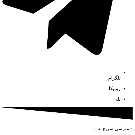
تلگرام
روبیکا
بله
دسترسی سریع به …