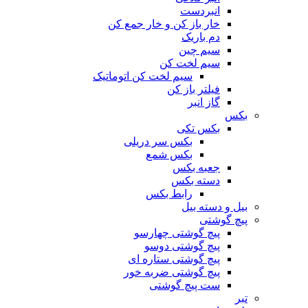
انبردست
خار باز کن و خار جمع کن
دم باریک
سیم چین
سیم لخت کن
سیم لخت کن اتوماتیک
فیلتر باز کن
گاز انبر
بکس
بکس تکی
بکس سر دریلی
بکس شمع
جعبه بکس
دسته بکس
رابط بکس
بیل و دسته بیل
پیچ گوشتی
پیچ گوشتی چهارسو
پیچ گوشتی دوسو
پیچ گوشتی ستاره‌ ای
پیچ گوشتی ضربه خور
ست پیچ گوشتی
تبر