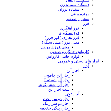
دستگاه سنباده زن
سنباده لرزان
دمنده برقی
سشوار صنعتی
فرز
فرز آهنگری
فرز سنگبری
فرز نجاری ( اور فرز )
مینی فرز ( مینی سنگ )
مینی فرز دیمر دار
کارواش خانگی و صنعتی
لوازم جانبی کارواش
ابزار های دستی و عمومی
آچار
آچار آلن
آچار آلن چاقویی
آچار آلن دسته T
آچار آلن شش گوش
ست آچار آلن
آچار تکی
آچار دو سر تخت
آچار دو سر رینگ
آچار رینگی جغجغه