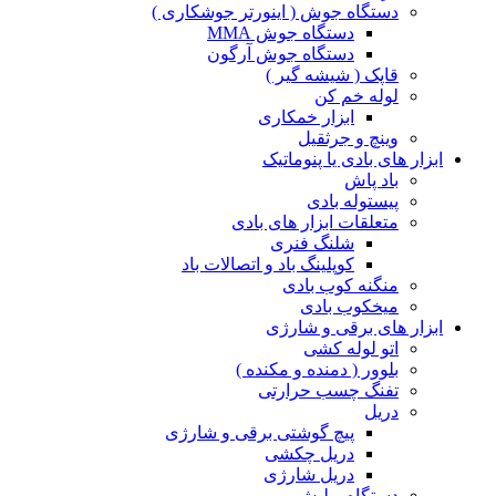
دستگاه جوش ( اینورتر جوشکاری )
دستگاه جوش MMA
دستگاه جوش آرگون
قاپک ( شیشه گیر )
لوله خم کن
ابزار خمکاری
وینچ و جرثقیل
ابزار های بادی یا پنوماتیک
باد پاش
پیستوله بادی
متعلقات ابزار های بادی
شلنگ فنری
کوپلینگ باد و اتصالات باد
منگنه کوب بادی
میخکوب بادی
ابزار های برقی و شارژی
اتو لوله کشی
بلوور ( دمنده و مکنده )
تفنگ چسب حرارتی
دریل
پیچ گوشتی برقی و شارژی
دریل چکشی
دریل شارژی
دستگاه پولیش