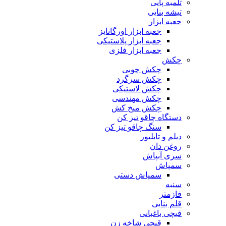
تلمبه پایی
تیشه بنایی
جعبه ابزار
جعبه ابزار اورگانایز
جعبه ابزار پلاستیکی
جعبه ابزار فلزی
چکش
چکش چوبی
چکش سرگرد
چکش لاستیکی
چکش مهندسی
چکش میخ کش
دستگاه چاقو تیز کن
سنگ چاقو تیز کن
دیلم و تایلیور
روغن دان
سری آبپاش
سمپاش
سمپاش دستی
سنبه
فازمتر
قلم بنایی
قیچی باغبانی
قیچی شاخه زن