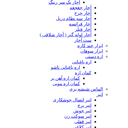
آچار یک سر رینگ
آچار جغجغه
آچار چرخ
آچار سه نظام دریل
آچار فرانسه
آچار فیلر
آچار لوله گیر ( آچار شلاقی )
ست آچار
ابزار چند کاره
ابزار سوهان
اره دستی
اره باغبانی
اره باغبانی تاشو
کمان اره
کمان اره آهن بر
کمان اره مویی
الماس شیشه بری
انبر
انبر اتصال جوشکاری
انبر پرچ
انبر جوش
انبر سوکت زن
انبر قفلی
انبر کلاغی