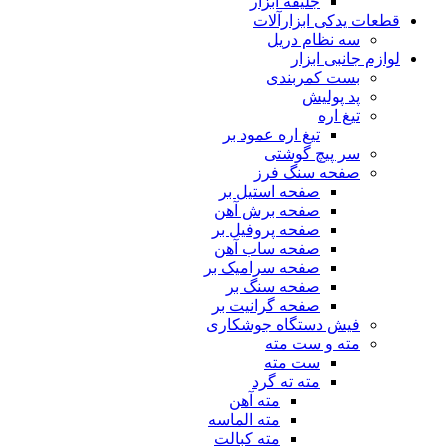
جلیقه ابزار
قطعات یدکی ابزارآلات
سه نظام دریل
لوازم جانبی ابزار
بست کمربندی
پد پولیش
تیغ اره
تیغ اره عمود بر
سر پیچ گوشتی
صفحه سنگ فرز
صفحه استیل بر
صفحه برش آهن
صفحه پروفیل بر
صفحه ساب آهن
صفحه سرامیک بر
صفحه سنگ بر
صفحه گرانیت بر
فیش دستگاه جوشکاری
مته و ست مته
ست مته
مته ته گرد
مته آهن
مته الماسه
مته کبالت