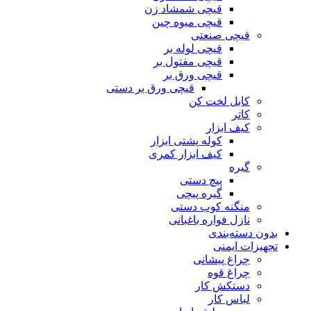
قیچی شمشاد زن
قیچی میوه چین
قیچی صنعتی
قیچی لوله بر
قیچی مفتول بر
قیچی ورق بر
قیچی ورق بر دستی
کابل لخت کن
کاتر
کیف ابزار
کوله پشتی ابزار
کیف ابزار کمری
گیره
پیچ دستی
گیره پیچی
منگنه کوب دستی
نازل فواره باغبانی
بدون دسته‌بندی
تجهیزات ایمنی
چراغ پیشانی
چراغ قوه
دستکش کار
لباس کار