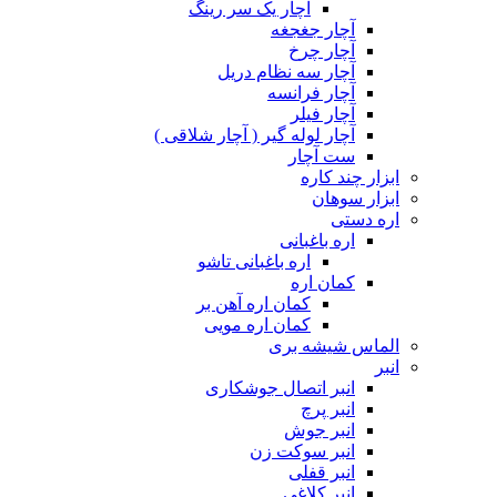
آچار یک سر رینگ
آچار جغجغه
آچار چرخ
آچار سه نظام دریل
آچار فرانسه
آچار فیلر
آچار لوله گیر ( آچار شلاقی )
ست آچار
ابزار چند کاره
ابزار سوهان
اره دستی
اره باغبانی
اره باغبانی تاشو
کمان اره
کمان اره آهن بر
کمان اره مویی
الماس شیشه بری
انبر
انبر اتصال جوشکاری
انبر پرچ
انبر جوش
انبر سوکت زن
انبر قفلی
انبر کلاغی