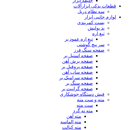
جلیقه ابزار
قطعات یدکی ابزارآلات
سه نظام دریل
لوازم جانبی ابزار
بست کمربندی
پد پولیش
تیغ اره
تیغ اره عمود بر
سر پیچ گوشتی
صفحه سنگ فرز
صفحه استیل بر
صفحه برش آهن
صفحه پروفیل بر
صفحه ساب آهن
صفحه سرامیک بر
صفحه سنگ بر
صفحه گرانیت بر
فیش دستگاه جوشکاری
مته و ست مته
ست مته
مته ته گرد
مته آهن
مته الماسه
مته کبالت