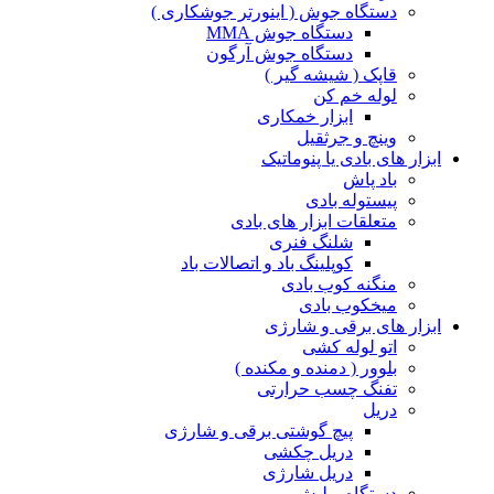
دستگاه جوش ( اینورتر جوشکاری )
دستگاه جوش MMA
دستگاه جوش آرگون
قاپک ( شیشه گیر )
لوله خم کن
ابزار خمکاری
وینچ و جرثقیل
ابزار های بادی یا پنوماتیک
باد پاش
پیستوله بادی
متعلقات ابزار های بادی
شلنگ فنری
کوپلینگ باد و اتصالات باد
منگنه کوب بادی
میخکوب بادی
ابزار های برقی و شارژی
اتو لوله کشی
بلوور ( دمنده و مکنده )
تفنگ چسب حرارتی
دریل
پیچ گوشتی برقی و شارژی
دریل چکشی
دریل شارژی
دستگاه پولیش