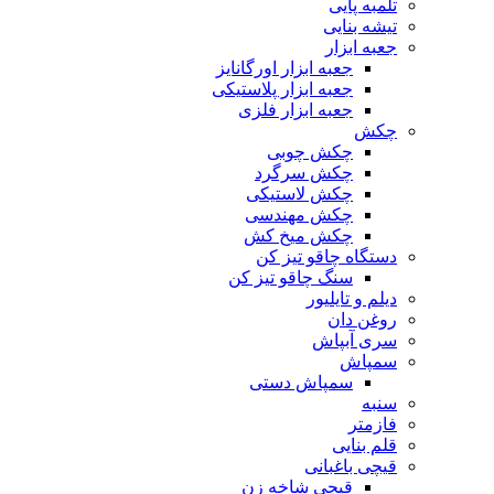
تلمبه پایی
تیشه بنایی
جعبه ابزار
جعبه ابزار اورگانایز
جعبه ابزار پلاستیکی
جعبه ابزار فلزی
چکش
چکش چوبی
چکش سرگرد
چکش لاستیکی
چکش مهندسی
چکش میخ کش
دستگاه چاقو تیز کن
سنگ چاقو تیز کن
دیلم و تایلیور
روغن دان
سری آبپاش
سمپاش
سمپاش دستی
سنبه
فازمتر
قلم بنایی
قیچی باغبانی
قیچی شاخه زن