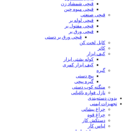
قیچی شمشاد زن
قیچی میوه چین
قیچی صنعتی
قیچی لوله بر
قیچی مفتول بر
قیچی ورق بر
قیچی ورق بر دستی
کابل لخت کن
کاتر
کیف ابزار
کوله پشتی ابزار
کیف ابزار کمری
گیره
پیچ دستی
گیره پیچی
منگنه کوب دستی
نازل فواره باغبانی
بدون دسته‌بندی
تجهیزات ایمنی
چراغ پیشانی
چراغ قوه
دستکش کار
لباس کار