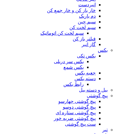
انبردست
خار باز کن و خار جمع کن
دم باریک
سیم چین
سیم لخت کن
سیم لخت کن اتوماتیک
فیلتر باز کن
گاز انبر
بکس
بکس تکی
بکس سر دریلی
بکس شمع
جعبه بکس
دسته بکس
رابط بکس
بیل و دسته بیل
پیچ گوشتی
پیچ گوشتی چهارسو
پیچ گوشتی دوسو
پیچ گوشتی ستاره‌ ای
پیچ گوشتی ضربه خور
ست پیچ گوشتی
تبر