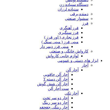
دستگاه سنباده زن
سنباده لرزان
دمنده برقی
سشوار صنعتی
فرز
فرز آهنگری
فرز سنگبری
فرز نجاری ( اور فرز )
مینی فرز ( مینی سنگ )
مینی فرز دیمر دار
کارواش خانگی و صنعتی
لوازم جانبی کارواش
ابزار های دستی و عمومی
آچار
آچار آلن
آچار آلن چاقویی
آچار آلن دسته T
آچار آلن شش گوش
ست آچار آلن
آچار تکی
آچار دو سر تخت
آچار دو سر رینگ
آچار رینگی جغجغه