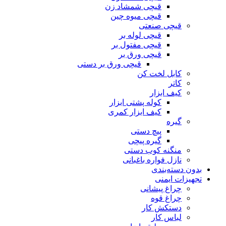
قیچی شمشاد زن
قیچی میوه چین
قیچی صنعتی
قیچی لوله بر
قیچی مفتول بر
قیچی ورق بر
قیچی ورق بر دستی
کابل لخت کن
کاتر
کیف ابزار
کوله پشتی ابزار
کیف ابزار کمری
گیره
پیچ دستی
گیره پیچی
منگنه کوب دستی
نازل فواره باغبانی
بدون دسته‌بندی
تجهیزات ایمنی
چراغ پیشانی
چراغ قوه
دستکش کار
لباس کار