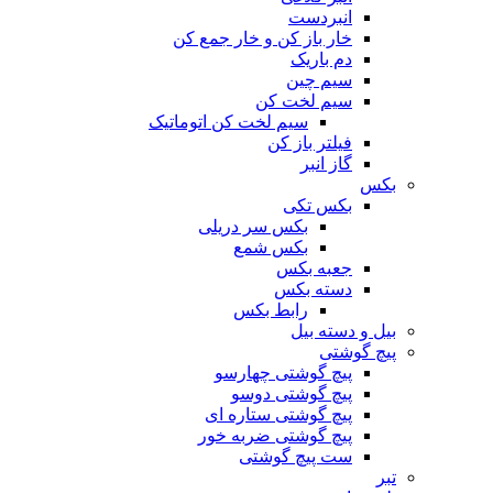
انبردست
خار باز کن و خار جمع کن
دم باریک
سیم چین
سیم لخت کن
سیم لخت کن اتوماتیک
فیلتر باز کن
گاز انبر
بکس
بکس تکی
بکس سر دریلی
بکس شمع
جعبه بکس
دسته بکس
رابط بکس
بیل و دسته بیل
پیچ گوشتی
پیچ گوشتی چهارسو
پیچ گوشتی دوسو
پیچ گوشتی ستاره‌ ای
پیچ گوشتی ضربه خور
ست پیچ گوشتی
تبر