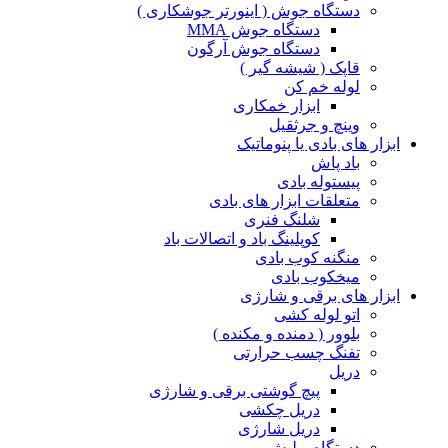
دستگاه جوش ( اینورتر جوشکاری )
دستگاه جوش MMA
دستگاه جوش آرگون
قاپک ( شیشه گیر )
لوله خم کن
ابزار خمکاری
وینچ و جرثقیل
ابزار های بادی یا پنوماتیک
باد پاش
پیستوله بادی
متعلقات ابزار های بادی
شلنگ فنری
کوپلینگ باد و اتصالات باد
منگنه کوب بادی
میخکوب بادی
ابزار های برقی و شارژی
اتو لوله کشی
بلوور ( دمنده و مکنده )
تفنگ چسب حرارتی
دریل
پیچ گوشتی برقی و شارژی
دریل چکشی
دریل شارژی
دستگاه پولیش