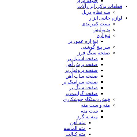
جلیقه ابزار
قطعات یدکی ابزارآلات
سه نظام دریل
لوازم جانبی ابزار
بست کمربندی
پد پولیش
تیغ اره
تیغ اره عمود بر
سر پیچ گوشتی
صفحه سنگ فرز
صفحه استیل بر
صفحه برش آهن
صفحه پروفیل بر
صفحه ساب آهن
صفحه سرامیک بر
صفحه سنگ بر
صفحه گرانیت بر
فیش دستگاه جوشکاری
مته و ست مته
ست مته
مته ته گرد
مته آهن
مته الماسه
مته کبالت