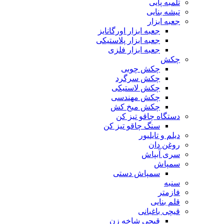
تلمبه پایی
تیشه بنایی
جعبه ابزار
جعبه ابزار اورگانایز
جعبه ابزار پلاستیکی
جعبه ابزار فلزی
چکش
چکش چوبی
چکش سرگرد
چکش لاستیکی
چکش مهندسی
چکش میخ کش
دستگاه چاقو تیز کن
سنگ چاقو تیز کن
دیلم و تایلیور
روغن دان
سری آبپاش
سمپاش
سمپاش دستی
سنبه
فازمتر
قلم بنایی
قیچی باغبانی
قیچی شاخه زن