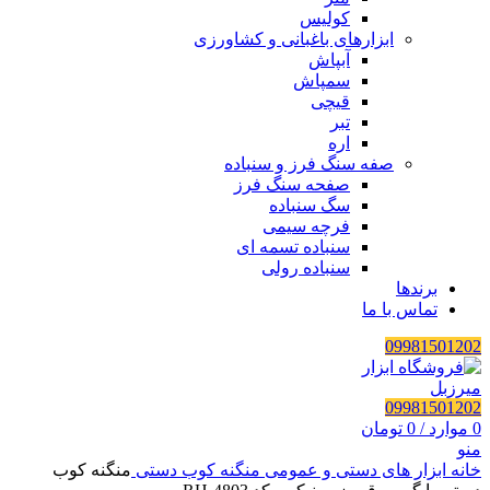
کولیس
ابزارهای باغبانی و کشاورزی
آبپاش
سمپاش
قیچی
تبر
اره
صفه سنگ فرز و سنباده
صفحه سنگ فرز
سگ سنباده
فرچه سیمی
سنباده تسمه ای
سنباده رولی
برندها
تماس با ما
09981501202
09981501202
0
موارد
/
0
تومان
منو
خانه
ابزار های دستی و عمومی
منگنه کوب دستی
منگنه کوب