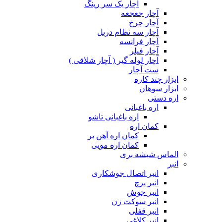
آچار یک سر رینگ
آچار جغجغه
آچار چرخ
آچار سه نظام دریل
آچار فرانسه
آچار فیلر
آچار لوله گیر ( آچار شلاقی )
ست آچار
ابزار چند کاره
ابزار سوهان
اره دستی
اره باغبانی
اره باغبانی تاشو
کمان اره
کمان اره آهن بر
کمان اره مویی
الماس شیشه بری
انبر
انبر اتصال جوشکاری
انبر پرچ
انبر جوش
انبر سوکت زن
انبر قفلی
انبر کلاغی