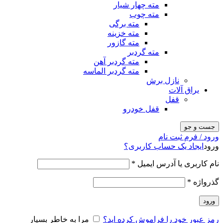
مته چهار شیار
مته چوب
مته برگی
مته خزینه
مته گازور
مته گردبر
مته گردبر آهن
مته گردبر الماسه
نازل برش
یراق آلات
قفل
قفل خودرو
جست و جو
ورود / فرم ثبت نام
ورود
ایجاد یک حساب کاربری؟
نام کاربری یا آدرس ایمیل
*
گذرواژه
*
ورود
رمز عبور خود را فراموش کرده اید؟
مرا به خاطر بسپار