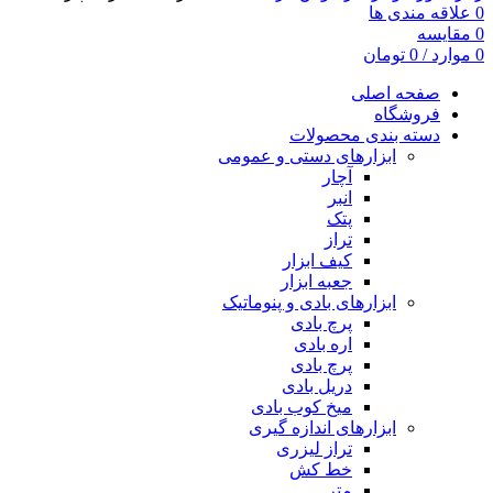
0
علاقه مندی ها
0
مقایسه
0
موارد
/
0
تومان
صفحه اصلی
فروشگاه
دسته بندی محصولات
ابزارهای دستی و عمومی
آچار
انبر
پتک
تراز
کیف ابزار
جعبه ابزار
ابزارهای بادی و پنوماتیک
پرچ بادی
اره بادی
پرچ بادی
دریل بادی
میخ کوب بادی
ابزارهای اندازه گیری
تراز لیزری
خط کش
متر