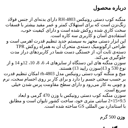
درباره محصول
منگنه کوب دستی رونیکس RH-4803 دارای بدنه‌ای‌ از جنس فولاد
زنگ‌نزن است که برای استهلاک کمتر و عمر مفید بیشتر با فسفات
سخت کاری شده روکش شده است و دارای کیفیت خوب،
استفاده‌ی آسان و کاربری سه کاره است.
این ابزار دستی مجهز به سیستم جدید تنظیم قدرت اهرمی است و
طراحی ارگونومیک دسته‎‌ی متحرک آن به همراه روکش TPR
دسته‌ی ثابت آن، از خستگی دست شما در کاربردهای دراز مدت
جلوگیری می‌کند.
سوزن منگنه های این دستگاه از سایزهای 4، 6، 8، 10، 12و 14 و از
نوع 530 و 13(سوزن راپید 13) هستند.
میخ و منگنه کوب دستی رونیکس مدل rh-4803 امکان تنظیم قدرت
بر حسب سختی جسم را دارد و برای کار بر روی اجسام سخت، نرم
و چوبی به کار می‌رود و دارای سطح مقاومت پرس شدن خیلی
سریع است.
سوزن منگنه کوب دستی رونیکس با وزن 470 گرمی و ابعاد
9.5×15×2 سانتی متری خود، ساخت کشور تایوان است و مطابق
با استاندارد بین ­المللی GS ساخته شده است.
وزن
500 گرم