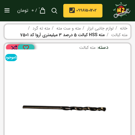
0
/
09981501202
0
تومان
خانه
لوازم جانبی ابزار
مته و ست مته
مته ته گرد
مته کبالت
مته HSS کبالت 5 درصد 3 میلیمتری آروا کد 7501
دسته:
مته کبالت
ناموجود