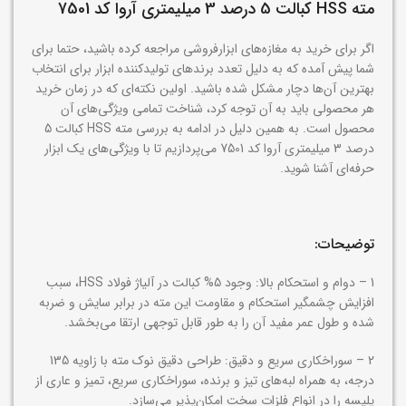
مته HSS کبالت 5 درصد 3 میلیمتری آروا کد 7501
اگر برای خرید به مغازه‌های ابزارفروشی مراجعه کرده باشید، حتما برای
شما پیش آمده که به دلیل تعدد برندهای تولیدکننده ابزار برای انتخاب
بهترین آن‌ها دچار مشکل شده باشید. اولین نکته‌ای که در زمان خرید
هر محصولی باید به آن توجه کرد، شناخت تمامی ویژگی‌های آن
محصول است. به همین دلیل در ادامه به بررسی مته HSS کبالت 5
درصد 3 میلیمتری آروا کد 7501 می‌پردازیم تا با ویژگی‌های یک ابزار
حرفه‌ای آشنا شوید.
توضیحات:
1 – دوام و استحکام بالا: وجود 5% کبالت در آلیاژ فولاد HSS، سبب
افزایش چشمگیر استحکام و مقاومت این مته در برابر سایش و ضربه
شده و طول عمر مفید آن را به طور قابل توجهی ارتقا می‌بخشد.
2 – سوراخکاری سریع و دقیق: طراحی دقیق نوک مته با زاویه 135
درجه، به همراه لبه‌های تیز و برنده، سوراخکاری سریع، تمیز و عاری از
پلیسه را در انواع فلزات سخت امکان‌پذیر می‌سازد.