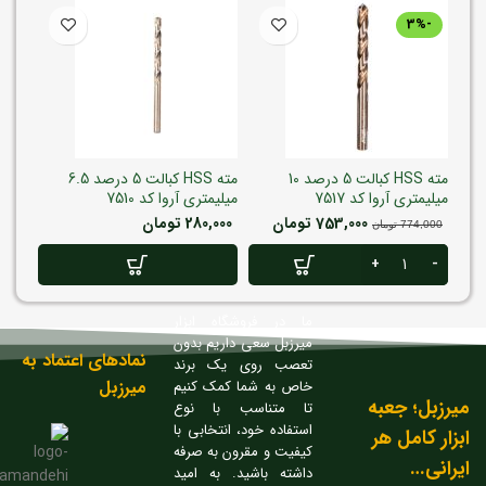
-3%
مته HSS کبالت 5 درصد 10
مته HSS کبالت 5 درصد 6.5
میلیمتری آروا کد 7517
میلیمتری آروا کد 7510
میلیمت
753,000
تومان
280,000
تومان
,000
774,000
تومان
ما در فروشگاه ابزار
میرزبل سعی داریم بدون
نمادهای اعتماد به
تعصب روی یک برند
میرزبل
خاص به شما کمک کنیم
میرزبل؛ جعبه
تا متناسب با نوع
استفاده خود، انتخابی با
ابزار کامل هر
کیفیت و مقرون به صرفه
ایرانی…
داشته باشید. به امید