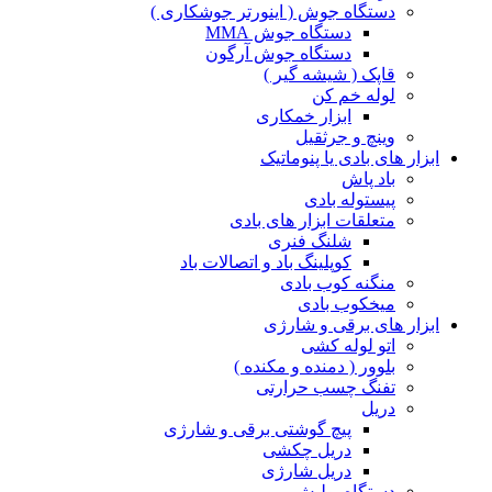
دستگاه جوش ( اینورتر جوشکاری )
دستگاه جوش MMA
دستگاه جوش آرگون
قاپک ( شیشه گیر )
لوله خم کن
ابزار خمکاری
وینچ و جرثقیل
ابزار های بادی یا پنوماتیک
باد پاش
پیستوله بادی
متعلقات ابزار های بادی
شلنگ فنری
کوپلینگ باد و اتصالات باد
منگنه کوب بادی
میخکوب بادی
ابزار های برقی و شارژی
اتو لوله کشی
بلوور ( دمنده و مکنده )
تفنگ چسب حرارتی
دریل
پیچ گوشتی برقی و شارژی
دریل چکشی
دریل شارژی
دستگاه پولیش