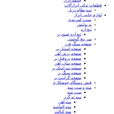
جلیقه ابزار
قطعات یدکی ابزارآلات
سه نظام دریل
لوازم جانبی ابزار
بست کمربندی
پد پولیش
تیغ اره
تیغ اره عمود بر
سر پیچ گوشتی
صفحه سنگ فرز
صفحه استیل بر
صفحه برش آهن
صفحه پروفیل بر
صفحه ساب آهن
صفحه سرامیک بر
صفحه سنگ بر
صفحه گرانیت بر
فیش دستگاه جوشکاری
مته و ست مته
ست مته
مته ته گرد
مته آهن
مته الماسه
مته کبالت