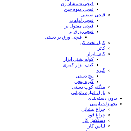
قیچی شمشاد زن
قیچی میوه چین
قیچی صنعتی
قیچی لوله بر
قیچی مفتول بر
قیچی ورق بر
قیچی ورق بر دستی
کابل لخت کن
کاتر
کیف ابزار
کوله پشتی ابزار
کیف ابزار کمری
گیره
پیچ دستی
گیره پیچی
منگنه کوب دستی
نازل فواره باغبانی
بدون دسته‌بندی
تجهیزات ایمنی
چراغ پیشانی
چراغ قوه
دستکش کار
لباس کار