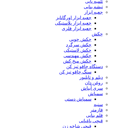
تلمبه پایی
تیشه بنایی
جعبه ابزار
جعبه ابزار اورگانایز
جعبه ابزار پلاستیکی
جعبه ابزار فلزی
چکش
چکش چوبی
چکش سرگرد
چکش لاستیکی
چکش مهندسی
چکش میخ کش
دستگاه چاقو تیز کن
سنگ چاقو تیز کن
دیلم و تایلیور
روغن دان
سری آبپاش
سمپاش
سمپاش دستی
سنبه
فازمتر
قلم بنایی
قیچی باغبانی
قیچی شاخه زن