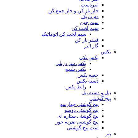
انبردست
خار باز کن و خار جمع کن
دم باریک
سیم چین
سیم لخت کن
سیم لخت کن اتوماتیک
فیلتر باز کن
گاز انبر
بکس
بکس تکی
بکس سر دریلی
بکس شمع
جعبه بکس
دسته بکس
رابط بکس
بیل و دسته بیل
پیچ گوشتی
پیچ گوشتی چهارسو
پیچ گوشتی دوسو
پیچ گوشتی ستاره‌ ای
پیچ گوشتی ضربه خور
ست پیچ گوشتی
تبر