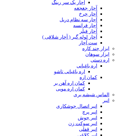
آچار یک سر رینگ
آچار جغجغه
آچار چرخ
آچار سه نظام دریل
آچار فرانسه
آچار فیلر
آچار لوله گیر ( آچار شلاقی )
ست آچار
ابزار چند کاره
ابزار سوهان
اره دستی
اره باغبانی
اره باغبانی تاشو
کمان اره
کمان اره آهن بر
کمان اره مویی
الماس شیشه بری
انبر
انبر اتصال جوشکاری
انبر پرچ
انبر جوش
انبر سوکت زن
انبر قفلی
انبر کلاغی