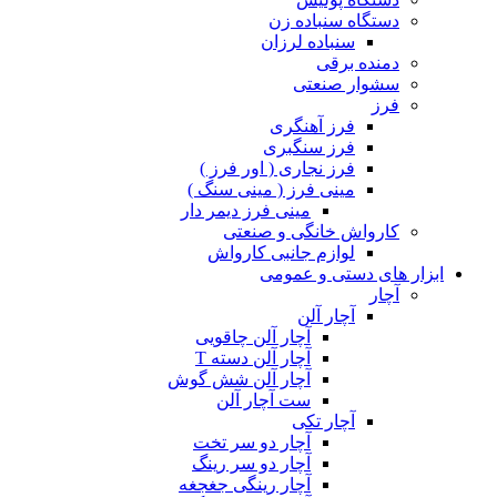
دستگاه سنباده زن
سنباده لرزان
دمنده برقی
سشوار صنعتی
فرز
فرز آهنگری
فرز سنگبری
فرز نجاری ( اور فرز )
مینی فرز ( مینی سنگ )
مینی فرز دیمر دار
کارواش خانگی و صنعتی
لوازم جانبی کارواش
ابزار های دستی و عمومی
آچار
آچار آلن
آچار آلن چاقویی
آچار آلن دسته T
آچار آلن شش گوش
ست آچار آلن
آچار تکی
آچار دو سر تخت
آچار دو سر رینگ
آچار رینگی جغجغه