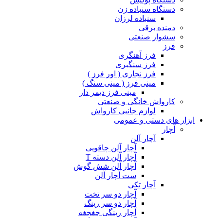
دستگاه سنباده زن
سنباده لرزان
دمنده برقی
سشوار صنعتی
فرز
فرز آهنگری
فرز سنگبری
فرز نجاری ( اور فرز )
مینی فرز ( مینی سنگ )
مینی فرز دیمر دار
کارواش خانگی و صنعتی
لوازم جانبی کارواش
ابزار های دستی و عمومی
آچار
آچار آلن
آچار آلن چاقویی
آچار آلن دسته T
آچار آلن شش گوش
ست آچار آلن
آچار تکی
آچار دو سر تخت
آچار دو سر رینگ
آچار رینگی جغجغه