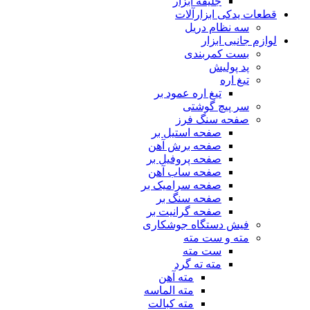
جلیقه ابزار
قطعات یدکی ابزارآلات
سه نظام دریل
لوازم جانبی ابزار
بست کمربندی
پد پولیش
تیغ اره
تیغ اره عمود بر
سر پیچ گوشتی
صفحه سنگ فرز
صفحه استیل بر
صفحه برش آهن
صفحه پروفیل بر
صفحه ساب آهن
صفحه سرامیک بر
صفحه سنگ بر
صفحه گرانیت بر
فیش دستگاه جوشکاری
مته و ست مته
ست مته
مته ته گرد
مته آهن
مته الماسه
مته کبالت