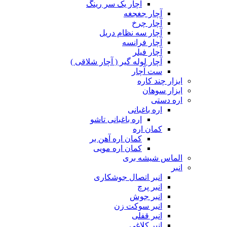
آچار یک سر رینگ
آچار جغجغه
آچار چرخ
آچار سه نظام دریل
آچار فرانسه
آچار فیلر
آچار لوله گیر ( آچار شلاقی )
ست آچار
ابزار چند کاره
ابزار سوهان
اره دستی
اره باغبانی
اره باغبانی تاشو
کمان اره
کمان اره آهن بر
کمان اره مویی
الماس شیشه بری
انبر
انبر اتصال جوشکاری
انبر پرچ
انبر جوش
انبر سوکت زن
انبر قفلی
انبر کلاغی