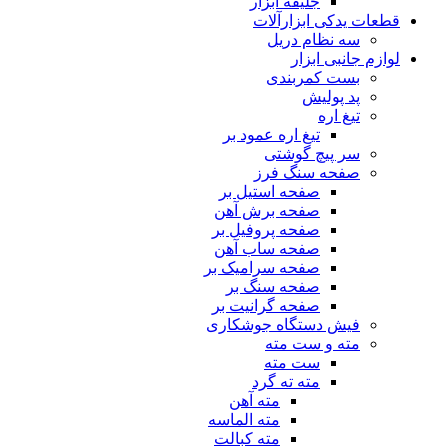
جلیقه ابزار
قطعات یدکی ابزارآلات
سه نظام دریل
لوازم جانبی ابزار
بست کمربندی
پد پولیش
تیغ اره
تیغ اره عمود بر
سر پیچ گوشتی
صفحه سنگ فرز
صفحه استیل بر
صفحه برش آهن
صفحه پروفیل بر
صفحه ساب آهن
صفحه سرامیک بر
صفحه سنگ بر
صفحه گرانیت بر
فیش دستگاه جوشکاری
مته و ست مته
ست مته
مته ته گرد
مته آهن
مته الماسه
مته کبالت