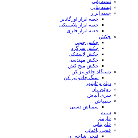
تلمبه پایی
تیشه بنایی
جعبه ابزار
جعبه ابزار اورگانایز
جعبه ابزار پلاستیکی
جعبه ابزار فلزی
چکش
چکش چوبی
چکش سرگرد
چکش لاستیکی
چکش مهندسی
چکش میخ کش
دستگاه چاقو تیز کن
سنگ چاقو تیز کن
دیلم و تایلیور
روغن دان
سری آبپاش
سمپاش
سمپاش دستی
سنبه
فازمتر
قلم بنایی
قیچی باغبانی
قیچی شاخه زن