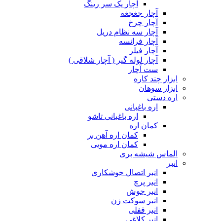
آچار یک سر رینگ
آچار جغجغه
آچار چرخ
آچار سه نظام دریل
آچار فرانسه
آچار فیلر
آچار لوله گیر ( آچار شلاقی )
ست آچار
ابزار چند کاره
ابزار سوهان
اره دستی
اره باغبانی
اره باغبانی تاشو
کمان اره
کمان اره آهن بر
کمان اره مویی
الماس شیشه بری
انبر
انبر اتصال جوشکاری
انبر پرچ
انبر جوش
انبر سوکت زن
انبر قفلی
انبر کلاغی