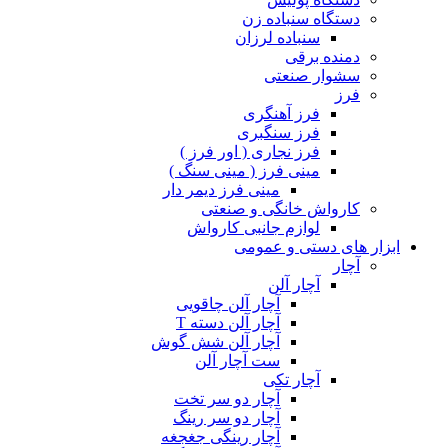
دستگاه سنباده زن
سنباده لرزان
دمنده برقی
سشوار صنعتی
فرز
فرز آهنگری
فرز سنگبری
فرز نجاری ( اور فرز )
مینی فرز ( مینی سنگ )
مینی فرز دیمر دار
کارواش خانگی و صنعتی
لوازم جانبی کارواش
ابزار های دستی و عمومی
آچار
آچار آلن
آچار آلن چاقویی
آچار آلن دسته T
آچار آلن شش گوش
ست آچار آلن
آچار تکی
آچار دو سر تخت
آچار دو سر رینگ
آچار رینگی جغجغه