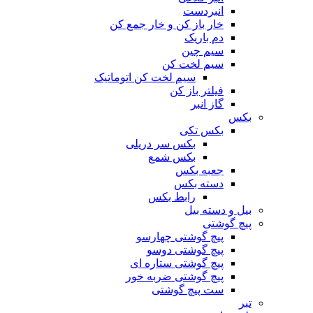
انبردست
خار باز کن و خار جمع کن
دم باریک
سیم چین
سیم لخت کن
سیم لخت کن اتوماتیک
فیلتر باز کن
گاز انبر
بکس
بکس تکی
بکس سر دریلی
بکس شمع
جعبه بکس
دسته بکس
رابط بکس
بیل و دسته بیل
پیچ گوشتی
پیچ گوشتی چهارسو
پیچ گوشتی دوسو
پیچ گوشتی ستاره‌ ای
پیچ گوشتی ضربه خور
ست پیچ گوشتی
تبر