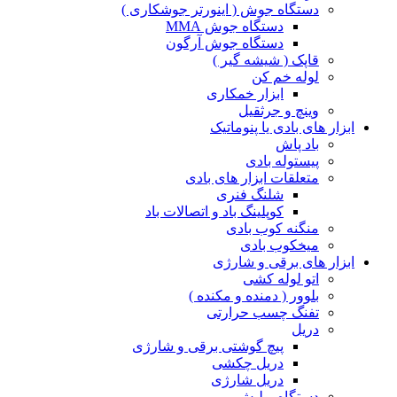
دستگاه جوش ( اینورتر جوشکاری )
دستگاه جوش MMA
دستگاه جوش آرگون
قاپک ( شیشه گیر )
لوله خم کن
ابزار خمکاری
وینچ و جرثقیل
ابزار های بادی یا پنوماتیک
باد پاش
پیستوله بادی
متعلقات ابزار های بادی
شلنگ فنری
کوپلینگ باد و اتصالات باد
منگنه کوب بادی
میخکوب بادی
ابزار های برقی و شارژی
اتو لوله کشی
بلوور ( دمنده و مکنده )
تفنگ چسب حرارتی
دریل
پیچ گوشتی برقی و شارژی
دریل چکشی
دریل شارژی
دستگاه پولیش