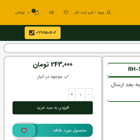
0
ورود / فرم ثبت نام
0
تومان
09981501202
243,000
تومان
موجود در انبار
ی، تمامی سفارشات از 15 مرداد به بعد ارسال
افزودن به سبد خرید
محصول مورد علاقه