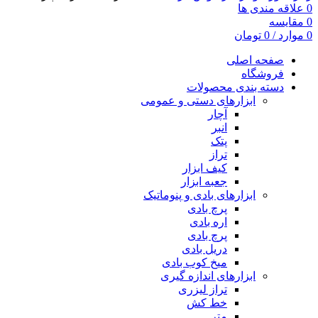
0
علاقه مندی ها
0
مقایسه
0
موارد
/
0
تومان
صفحه اصلی
فروشگاه
دسته بندی محصولات
ابزارهای دستی و عمومی
آچار
انبر
پتک
تراز
کیف ابزار
جعبه ابزار
ابزارهای بادی و پنوماتیک
پرچ بادی
اره بادی
پرچ بادی
دریل بادی
میخ کوب بادی
ابزارهای اندازه گیری
تراز لیزری
خط کش
متر