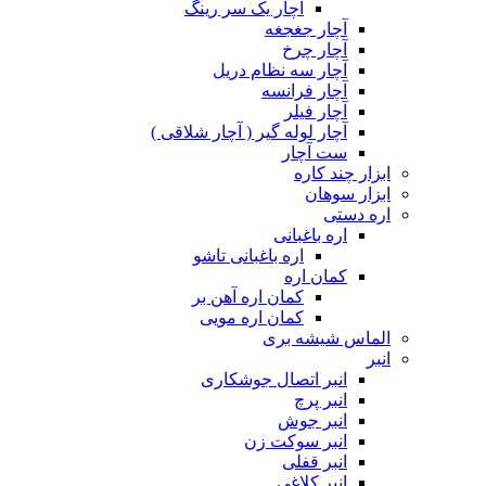
آچار یک سر رینگ
آچار جغجغه
آچار چرخ
آچار سه نظام دریل
آچار فرانسه
آچار فیلر
آچار لوله گیر ( آچار شلاقی )
ست آچار
ابزار چند کاره
ابزار سوهان
اره دستی
اره باغبانی
اره باغبانی تاشو
کمان اره
کمان اره آهن بر
کمان اره مویی
الماس شیشه بری
انبر
انبر اتصال جوشکاری
انبر پرچ
انبر جوش
انبر سوکت زن
انبر قفلی
انبر کلاغی