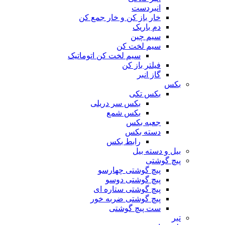
انبردست
خار باز کن و خار جمع کن
دم باریک
سیم چین
سیم لخت کن
سیم لخت کن اتوماتیک
فیلتر باز کن
گاز انبر
بکس
بکس تکی
بکس سر دریلی
بکس شمع
جعبه بکس
دسته بکس
رابط بکس
بیل و دسته بیل
پیچ گوشتی
پیچ گوشتی چهارسو
پیچ گوشتی دوسو
پیچ گوشتی ستاره‌ ای
پیچ گوشتی ضربه خور
ست پیچ گوشتی
تبر