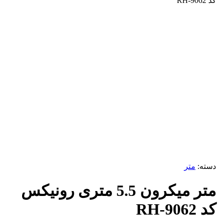
کد RH-9062
ناموجود
برای بزرگنمایی کلیک کنید
دسته:
متر
متر میکرون 5.5 متری رونیکس
کد RH-9062