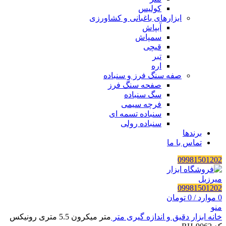
کولیس
ابزارهای باغبانی و کشاورزی
آبپاش
سمپاش
قیچی
تبر
اره
صفه سنگ فرز و سنباده
صفحه سنگ فرز
سگ سنباده
فرچه سیمی
سنباده تسمه ای
سنباده رولی
برندها
تماس با ما
09981501202
09981501202
0
موارد
/
0
تومان
منو
خانه
ابزار دقیق و اندازه گیری
متر
متر میکرون 5.5 متری رونیکس