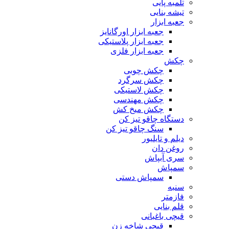
تلمبه پایی
تیشه بنایی
جعبه ابزار
جعبه ابزار اورگانایز
جعبه ابزار پلاستیکی
جعبه ابزار فلزی
چکش
چکش چوبی
چکش سرگرد
چکش لاستیکی
چکش مهندسی
چکش میخ کش
دستگاه چاقو تیز کن
سنگ چاقو تیز کن
دیلم و تایلیور
روغن دان
سری آبپاش
سمپاش
سمپاش دستی
سنبه
فازمتر
قلم بنایی
قیچی باغبانی
قیچی شاخه زن