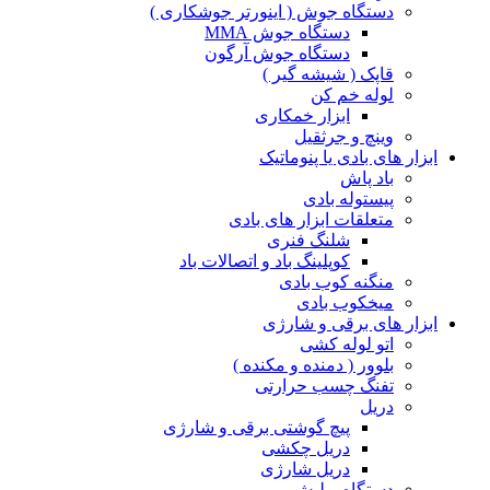
دستگاه جوش ( اینورتر جوشکاری )
دستگاه جوش MMA
دستگاه جوش آرگون
قاپک ( شیشه گیر )
لوله خم کن
ابزار خمکاری
وینچ و جرثقیل
ابزار های بادی یا پنوماتیک
باد پاش
پیستوله بادی
متعلقات ابزار های بادی
شلنگ فنری
کوپلینگ باد و اتصالات باد
منگنه کوب بادی
میخکوب بادی
ابزار های برقی و شارژی
اتو لوله کشی
بلوور ( دمنده و مکنده )
تفنگ چسب حرارتی
دریل
پیچ گوشتی برقی و شارژی
دریل چکشی
دریل شارژی
دستگاه پولیش