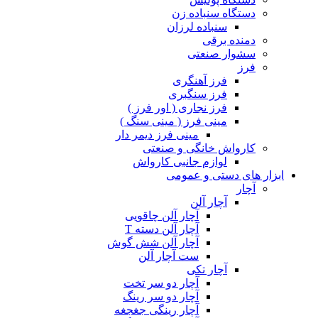
دستگاه سنباده زن
سنباده لرزان
دمنده برقی
سشوار صنعتی
فرز
فرز آهنگری
فرز سنگبری
فرز نجاری ( اور فرز )
مینی فرز ( مینی سنگ )
مینی فرز دیمر دار
کارواش خانگی و صنعتی
لوازم جانبی کارواش
ابزار های دستی و عمومی
آچار
آچار آلن
آچار آلن چاقویی
آچار آلن دسته T
آچار آلن شش گوش
ست آچار آلن
آچار تکی
آچار دو سر تخت
آچار دو سر رینگ
آچار رینگی جغجغه