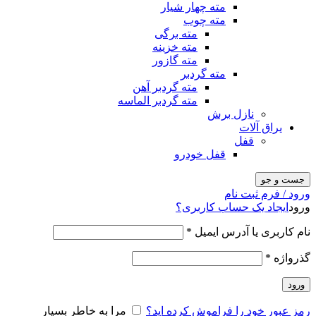
مته چهار شیار
مته چوب
مته برگی
مته خزینه
مته گازور
مته گردبر
مته گردبر آهن
مته گردبر الماسه
نازل برش
یراق آلات
قفل
قفل خودرو
جست و جو
ورود / فرم ثبت نام
ورود
ایجاد یک حساب کاربری؟
نام کاربری یا آدرس ایمیل
*
گذرواژه
*
ورود
رمز عبور خود را فراموش کرده اید؟
مرا به خاطر بسپار