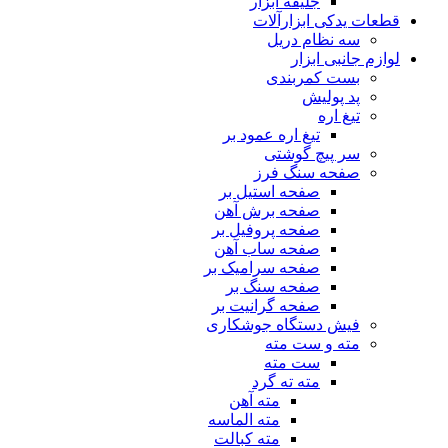
جلیقه ابزار
قطعات یدکی ابزارآلات
سه نظام دریل
لوازم جانبی ابزار
بست کمربندی
پد پولیش
تیغ اره
تیغ اره عمود بر
سر پیچ گوشتی
صفحه سنگ فرز
صفحه استیل بر
صفحه برش آهن
صفحه پروفیل بر
صفحه ساب آهن
صفحه سرامیک بر
صفحه سنگ بر
صفحه گرانیت بر
فیش دستگاه جوشکاری
مته و ست مته
ست مته
مته ته گرد
مته آهن
مته الماسه
مته کبالت