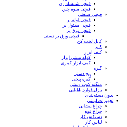
قیچی شمشاد زن
قیچی میوه چین
قیچی صنعتی
قیچی لوله بر
قیچی مفتول بر
قیچی ورق بر
قیچی ورق بر دستی
کابل لخت کن
کاتر
کیف ابزار
کوله پشتی ابزار
کیف ابزار کمری
گیره
پیچ دستی
گیره پیچی
منگنه کوب دستی
نازل فواره باغبانی
بدون دسته‌بندی
تجهیزات ایمنی
چراغ پیشانی
چراغ قوه
دستکش کار
لباس کار