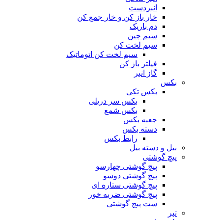
انبردست
خار باز کن و خار جمع کن
دم باریک
سیم چین
سیم لخت کن
سیم لخت کن اتوماتیک
فیلتر باز کن
گاز انبر
بکس
بکس تکی
بکس سر دریلی
بکس شمع
جعبه بکس
دسته بکس
رابط بکس
بیل و دسته بیل
پیچ گوشتی
پیچ گوشتی چهارسو
پیچ گوشتی دوسو
پیچ گوشتی ستاره‌ ای
پیچ گوشتی ضربه خور
ست پیچ گوشتی
تبر