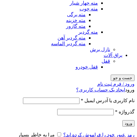
مته چهار شیار
مته چوب
مته برگی
مته خزینه
مته گازور
مته گردبر
مته گردبر آهن
مته گردبر الماسه
نازل برش
یراق آلات
قفل
قفل خودرو
جست و جو
ورود / فرم ثبت نام
ورود
ایجاد یک حساب کاربری؟
نام کاربری یا آدرس ایمیل
*
گذرواژه
*
ورود
رمز عبور خود را فراموش کرده اید؟
مرا به خاطر بسپار