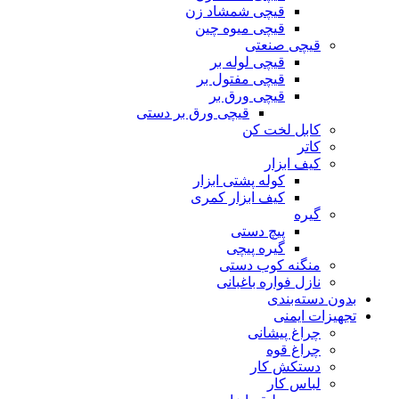
قیچی شمشاد زن
قیچی میوه چین
قیچی صنعتی
قیچی لوله بر
قیچی مفتول بر
قیچی ورق بر
قیچی ورق بر دستی
کابل لخت کن
کاتر
کیف ابزار
کوله پشتی ابزار
کیف ابزار کمری
گیره
پیچ دستی
گیره پیچی
منگنه کوب دستی
نازل فواره باغبانی
بدون دسته‌بندی
تجهیزات ایمنی
چراغ پیشانی
چراغ قوه
دستکش کار
لباس کار