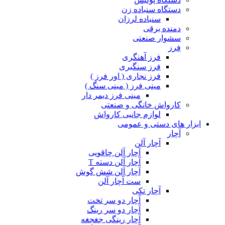
دستگاه سنباده زن
سنباده لرزان
دمنده برقی
سشوار صنعتی
فرز
فرز آهنگری
فرز سنگبری
فرز نجاری ( اور فرز )
مینی فرز ( مینی سنگ )
مینی فرز دیمر دار
کارواش خانگی و صنعتی
لوازم جانبی کارواش
ابزار های دستی و عمومی
آچار
آچار آلن
آچار آلن چاقویی
آچار آلن دسته T
آچار آلن شش گوش
ست آچار آلن
آچار تکی
آچار دو سر تخت
آچار دو سر رینگ
آچار رینگی جغجغه