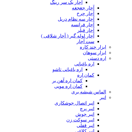
آچار یک سر رینگ
آچار جغجغه
آچار چرخ
آچار سه نظام دریل
آچار فرانسه
آچار فیلر
آچار لوله گیر ( آچار شلاقی )
ست آچار
ابزار چند کاره
ابزار سوهان
اره دستی
اره باغبانی
اره باغبانی تاشو
کمان اره
کمان اره آهن بر
کمان اره مویی
الماس شیشه بری
انبر
انبر اتصال جوشکاری
انبر پرچ
انبر جوش
انبر سوکت زن
انبر قفلی
انبر کلاغی