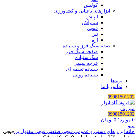
کولیس
ابزارهای باغبانی و کشاورزی
آبپاش
سمپاش
قیچی
تبر
اره
صفه سنگ فرز و سنباده
صفحه سنگ فرز
سگ سنباده
فرچه سیمی
سنباده تسمه ای
سنباده رولی
برندها
تماس با ما
09981501202
09981501202
0
موارد
/
0
تومان
منو
خانه
ابزار های دستی و عمومی
قیچی صنعتی
قیچی مفتول بر
قیچی