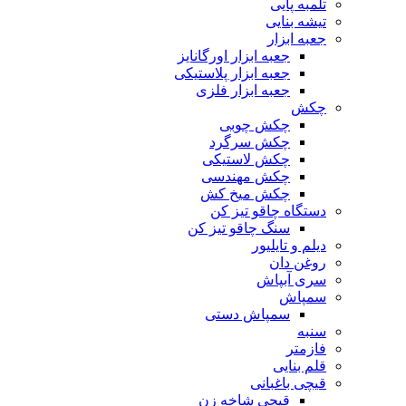
تلمبه پایی
تیشه بنایی
جعبه ابزار
جعبه ابزار اورگانایز
جعبه ابزار پلاستیکی
جعبه ابزار فلزی
چکش
چکش چوبی
چکش سرگرد
چکش لاستیکی
چکش مهندسی
چکش میخ کش
دستگاه چاقو تیز کن
سنگ چاقو تیز کن
دیلم و تایلیور
روغن دان
سری آبپاش
سمپاش
سمپاش دستی
سنبه
فازمتر
قلم بنایی
قیچی باغبانی
قیچی شاخه زن