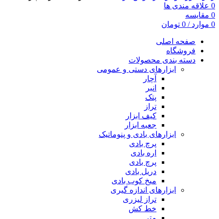
0
علاقه مندی ها
0
مقایسه
0
موارد
/
0
تومان
صفحه اصلی
فروشگاه
دسته بندی محصولات
ابزارهای دستی و عمومی
آچار
انبر
پتک
تراز
کیف ابزار
جعبه ابزار
ابزارهای بادی و پنوماتیک
پرچ بادی
اره بادی
پرچ بادی
دریل بادی
میخ کوب بادی
ابزارهای اندازه گیری
تراز لیزری
خط کش
متر