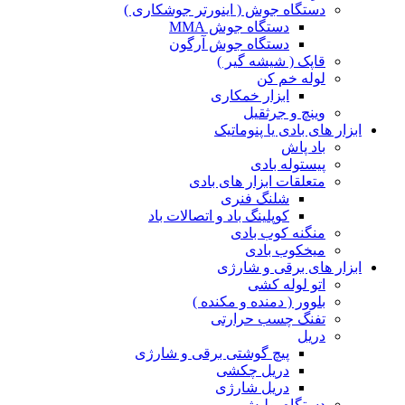
دستگاه جوش ( اینورتر جوشکاری )
دستگاه جوش MMA
دستگاه جوش آرگون
قاپک ( شیشه گیر )
لوله خم کن
ابزار خمکاری
وینچ و جرثقیل
ابزار های بادی یا پنوماتیک
باد پاش
پیستوله بادی
متعلقات ابزار های بادی
شلنگ فنری
کوپلینگ باد و اتصالات باد
منگنه کوب بادی
میخکوب بادی
ابزار های برقی و شارژی
اتو لوله کشی
بلوور ( دمنده و مکنده )
تفنگ چسب حرارتی
دریل
پیچ گوشتی برقی و شارژی
دریل چکشی
دریل شارژی
دستگاه پولیش