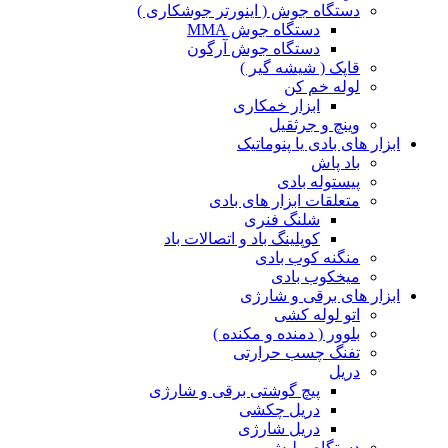
دستگاه جوش ( اینورتر جوشکاری )
دستگاه جوش MMA
دستگاه جوش آرگون
قاپک ( شیشه گیر )
لوله خم کن
ابزار خمکاری
وینچ و جرثقیل
ابزار های بادی یا پنوماتیک
باد پاش
پیستوله بادی
متعلقات ابزار های بادی
شلنگ فنری
کوپلینگ باد و اتصالات باد
منگنه کوب بادی
میخکوب بادی
ابزار های برقی و شارژی
اتو لوله کشی
بلوور ( دمنده و مکنده )
تفنگ چسب حرارتی
دریل
پیچ گوشتی برقی و شارژی
دریل چکشی
دریل شارژی
دستگاه پولیش