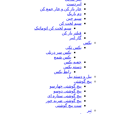
انبردست
خار باز کن و خار جمع کن
دم باریک
سیم چین
سیم لخت کن
سیم لخت کن اتوماتیک
فیلتر باز کن
گاز انبر
بکس
بکس تکی
بکس سر دریلی
بکس شمع
جعبه بکس
دسته بکس
رابط بکس
بیل و دسته بیل
پیچ گوشتی
پیچ گوشتی چهارسو
پیچ گوشتی دوسو
پیچ گوشتی ستاره‌ ای
پیچ گوشتی ضربه خور
ست پیچ گوشتی
تبر