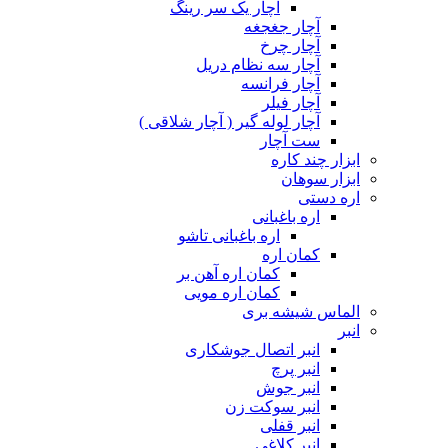
آچار یک سر رینگ
آچار جغجغه
آچار چرخ
آچار سه نظام دریل
آچار فرانسه
آچار فیلر
آچار لوله گیر ( آچار شلاقی )
ست آچار
ابزار چند کاره
ابزار سوهان
اره دستی
اره باغبانی
اره باغبانی تاشو
کمان اره
کمان اره آهن بر
کمان اره مویی
الماس شیشه بری
انبر
انبر اتصال جوشکاری
انبر پرچ
انبر جوش
انبر سوکت زن
انبر قفلی
انبر کلاغی