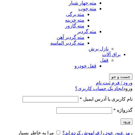
مته چهار شیار
مته چوب
مته برگی
مته خزینه
مته گازور
مته گردبر
مته گردبر آهن
مته گردبر الماسه
نازل برش
یراق آلات
قفل
قفل خودرو
جست و جو
ورود / فرم ثبت نام
ورود
ایجاد یک حساب کاربری؟
نام کاربری یا آدرس ایمیل
*
گذرواژه
*
ورود
رمز عبور خود را فراموش کرده اید؟
مرا به خاطر بسپار