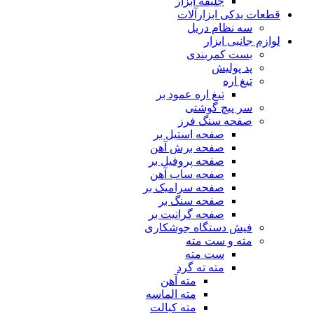
جلیقه ابزار
قطعات یدکی ابزارآلات
سه نظام دریل
لوازم جانبی ابزار
بست کمربندی
پد پولیش
تیغ اره
تیغ اره عمود بر
سر پیچ گوشتی
صفحه سنگ فرز
صفحه استیل بر
صفحه برش آهن
صفحه پروفیل بر
صفحه ساب آهن
صفحه سرامیک بر
صفحه سنگ بر
صفحه گرانیت بر
فیش دستگاه جوشکاری
مته و ست مته
ست مته
مته ته گرد
مته آهن
مته الماسه
مته کبالت