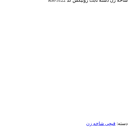
شاخه زن دسته ثابت رونیکس کد RH-3122
برای بزرگنمایی کلیک کنید
دسته:
قیچی شاخه زن