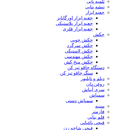
تلمبه پایی
تیشه بنایی
جعبه ابزار
جعبه ابزار اورگانایز
جعبه ابزار پلاستیکی
جعبه ابزار فلزی
چکش
چکش چوبی
چکش سرگرد
چکش لاستیکی
چکش مهندسی
چکش میخ کش
دستگاه چاقو تیز کن
سنگ چاقو تیز کن
دیلم و تایلیور
روغن دان
سری آبپاش
سمپاش
سمپاش دستی
سنبه
فازمتر
قلم بنایی
قیچی باغبانی
قیچی شاخه زن