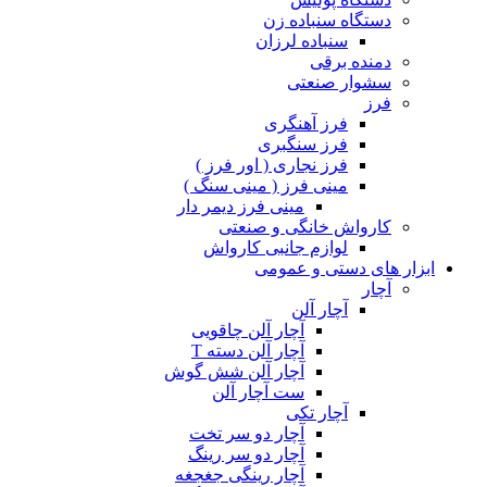
دستگاه سنباده زن
سنباده لرزان
دمنده برقی
سشوار صنعتی
فرز
فرز آهنگری
فرز سنگبری
فرز نجاری ( اور فرز )
مینی فرز ( مینی سنگ )
مینی فرز دیمر دار
کارواش خانگی و صنعتی
لوازم جانبی کارواش
ابزار های دستی و عمومی
آچار
آچار آلن
آچار آلن چاقویی
آچار آلن دسته T
آچار آلن شش گوش
ست آچار آلن
آچار تکی
آچار دو سر تخت
آچار دو سر رینگ
آچار رینگی جغجغه