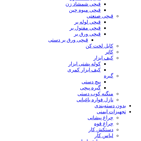
قیچی شمشاد زن
قیچی میوه چین
قیچی صنعتی
قیچی لوله بر
قیچی مفتول بر
قیچی ورق بر
قیچی ورق بر دستی
کابل لخت کن
کاتر
کیف ابزار
کوله پشتی ابزار
کیف ابزار کمری
گیره
پیچ دستی
گیره پیچی
منگنه کوب دستی
نازل فواره باغبانی
بدون دسته‌بندی
تجهیزات ایمنی
چراغ پیشانی
چراغ قوه
دستکش کار
لباس کار