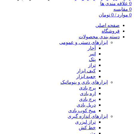
0
علاقه مندی ها
0
مقایسه
0
موارد
/
0
تومان
صفحه اصلی
فروشگاه
دسته بندی محصولات
ابزارهای دستی و عمومی
آچار
انبر
پتک
تراز
کیف ابزار
جعبه ابزار
ابزارهای بادی و پنوماتیک
پرچ بادی
اره بادی
پرچ بادی
دریل بادی
میخ کوب بادی
ابزارهای اندازه گیری
تراز لیزری
خط کش
متر