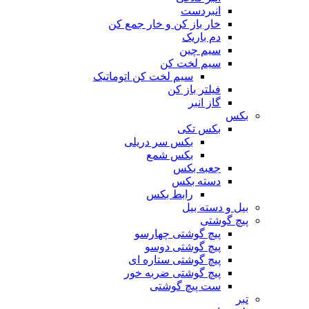
انبردست
خار باز کن و خار جمع کن
دم باریک
سیم چین
سیم لخت کن
سیم لخت کن اتوماتیک
فیلتر باز کن
گاز انبر
بکس
بکس تکی
بکس سر دریلی
بکس شمع
جعبه بکس
دسته بکس
رابط بکس
بیل و دسته بیل
پیچ گوشتی
پیچ گوشتی چهارسو
پیچ گوشتی دوسو
پیچ گوشتی ستاره‌ ای
پیچ گوشتی ضربه خور
ست پیچ گوشتی
تبر