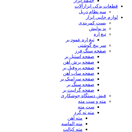
جلیقه ابزار
قطعات یدکی ابزارآلات
سه نظام دریل
لوازم جانبی ابزار
بست کمربندی
پد پولیش
تیغ اره
تیغ اره عمود بر
سر پیچ گوشتی
صفحه سنگ فرز
صفحه استیل بر
صفحه برش آهن
صفحه پروفیل بر
صفحه ساب آهن
صفحه سرامیک بر
صفحه سنگ بر
صفحه گرانیت بر
فیش دستگاه جوشکاری
مته و ست مته
ست مته
مته ته گرد
مته آهن
مته الماسه
مته کبالت