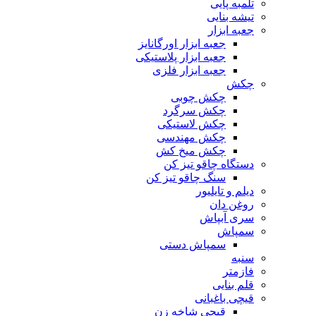
تلمبه پایی
تیشه بنایی
جعبه ابزار
جعبه ابزار اورگانایز
جعبه ابزار پلاستیکی
جعبه ابزار فلزی
چکش
چکش چوبی
چکش سرگرد
چکش لاستیکی
چکش مهندسی
چکش میخ کش
دستگاه چاقو تیز کن
سنگ چاقو تیز کن
دیلم و تایلیور
روغن دان
سری آبپاش
سمپاش
سمپاش دستی
سنبه
فازمتر
قلم بنایی
قیچی باغبانی
قیچی شاخه زن