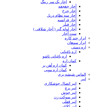
آچار یک سر رینگ
آچار جغجغه
آچار چرخ
آچار سه نظام دریل
آچار فرانسه
آچار فیلر
آچار لوله گیر ( آچار شلاقی )
ست آچار
ابزار چند کاره
ابزار سوهان
اره دستی
اره باغبانی
اره باغبانی تاشو
کمان اره
کمان اره آهن بر
کمان اره مویی
الماس شیشه بری
انبر
انبر اتصال جوشکاری
انبر پرچ
انبر جوش
انبر سوکت زن
انبر قفلی
انبر کلاغی