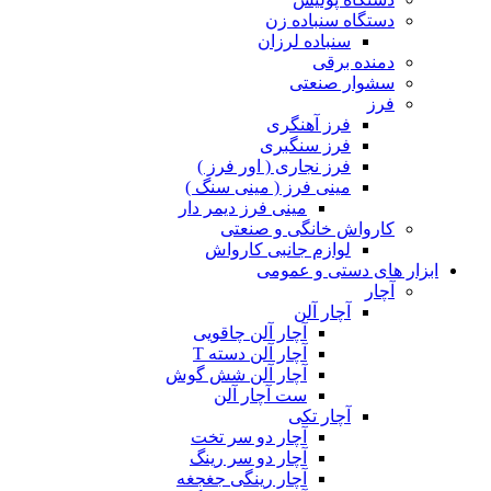
دستگاه سنباده زن
سنباده لرزان
دمنده برقی
سشوار صنعتی
فرز
فرز آهنگری
فرز سنگبری
فرز نجاری ( اور فرز )
مینی فرز ( مینی سنگ )
مینی فرز دیمر دار
کارواش خانگی و صنعتی
لوازم جانبی کارواش
ابزار های دستی و عمومی
آچار
آچار آلن
آچار آلن چاقویی
آچار آلن دسته T
آچار آلن شش گوش
ست آچار آلن
آچار تکی
آچار دو سر تخت
آچار دو سر رینگ
آچار رینگی جغجغه