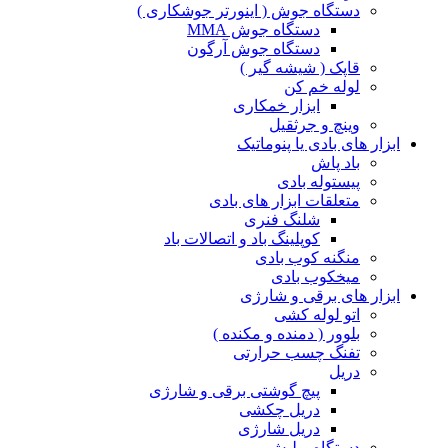
دستگاه جوش ( اینورتر جوشکاری )
دستگاه جوش MMA
دستگاه جوش آرگون
قاپک ( شیشه گیر )
لوله خم کن
ابزار خمکاری
وینچ و جرثقیل
ابزار های بادی یا پنوماتیک
باد پاش
پیستوله بادی
متعلقات ابزار های بادی
شلنگ فنری
کوپلینگ باد و اتصالات باد
منگنه کوب بادی
میخکوب بادی
ابزار های برقی و شارژی
اتو لوله کشی
بلوور ( دمنده و مکنده )
تفنگ چسب حرارتی
دریل
پیچ گوشتی برقی و شارژی
دریل چکشی
دریل شارژی
دستگاه پولیش