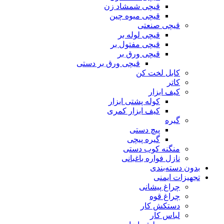
قیچی شمشاد زن
قیچی میوه چین
قیچی صنعتی
قیچی لوله بر
قیچی مفتول بر
قیچی ورق بر
قیچی ورق بر دستی
کابل لخت کن
کاتر
کیف ابزار
کوله پشتی ابزار
کیف ابزار کمری
گیره
پیچ دستی
گیره پیچی
منگنه کوب دستی
نازل فواره باغبانی
بدون دسته‌بندی
تجهیزات ایمنی
چراغ پیشانی
چراغ قوه
دستکش کار
لباس کار