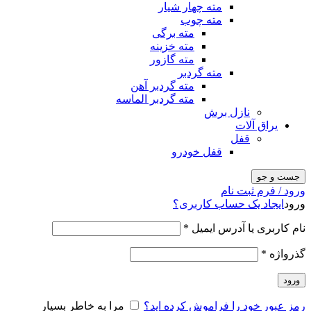
مته چهار شیار
مته چوب
مته برگی
مته خزینه
مته گازور
مته گردبر
مته گردبر آهن
مته گردبر الماسه
نازل برش
یراق آلات
قفل
قفل خودرو
جست و جو
ورود / فرم ثبت نام
ورود
ایجاد یک حساب کاربری؟
نام کاربری یا آدرس ایمیل
*
گذرواژه
*
ورود
رمز عبور خود را فراموش کرده اید؟
مرا به خاطر بسپار