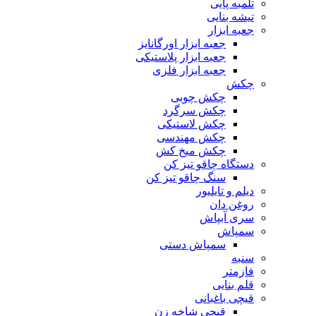
تلمبه پایی
تیشه بنایی
جعبه ابزار
جعبه ابزار اورگانایز
جعبه ابزار پلاستیکی
جعبه ابزار فلزی
چکش
چکش چوبی
چکش سرگرد
چکش لاستیکی
چکش مهندسی
چکش میخ کش
دستگاه چاقو تیز کن
سنگ چاقو تیز کن
دیلم و تایلیور
روغن دان
سری آبپاش
سمپاش
سمپاش دستی
سنبه
فازمتر
قلم بنایی
قیچی باغبانی
قیچی شاخه زن