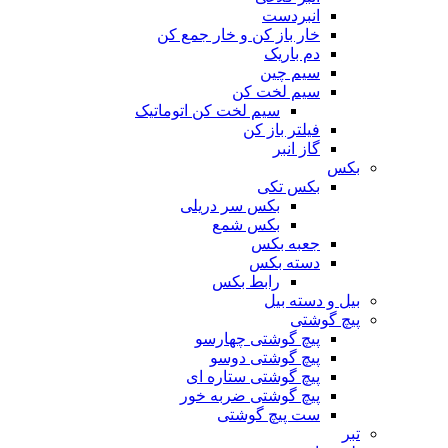
انبردست
خار باز کن و خار جمع کن
دم باریک
سیم چین
سیم لخت کن
سیم لخت کن اتوماتیک
فیلتر باز کن
گاز انبر
بکس
بکس تکی
بکس سر دریلی
بکس شمع
جعبه بکس
دسته بکس
رابط بکس
بیل و دسته بیل
پیچ گوشتی
پیچ گوشتی چهارسو
پیچ گوشتی دوسو
پیچ گوشتی ستاره‌ ای
پیچ گوشتی ضربه خور
ست پیچ گوشتی
تبر