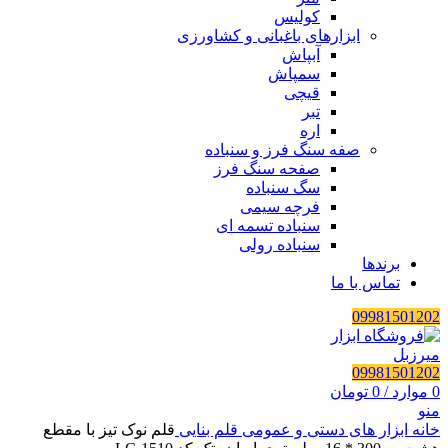
کولیس
ابزارهای باغبانی و کشاورزی
آبپاش
سمپاش
قیچی
تبر
اره
صفه سنگ فرز و سنباده
صفحه سنگ فرز
سگ سنباده
فرچه سیمی
سنباده تسمه ای
سنباده رولی
برندها
تماس با ما
09981501202
09981501202
0
موارد
/
0
تومان
منو
خانه
ابزار های دستی و عمومی
قلم بنایی
قلم نوک تیز با مقطع