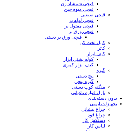
قیچی شمشاد زن
قیچی میوه چین
قیچی صنعتی
قیچی لوله بر
قیچی مفتول بر
قیچی ورق بر
قیچی ورق بر دستی
کابل لخت کن
کاتر
کیف ابزار
کوله پشتی ابزار
کیف ابزار کمری
گیره
پیچ دستی
گیره پیچی
منگنه کوب دستی
نازل فواره باغبانی
بدون دسته‌بندی
تجهیزات ایمنی
چراغ پیشانی
چراغ قوه
دستکش کار
لباس کار