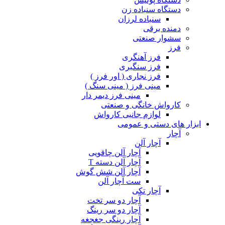
دستگاه سنباده زن
سنباده لرزان
دمنده برقی
سشوار صنعتی
فرز
فرز آهنگری
فرز سنگبری
فرز نجاری ( اور فرز )
مینی فرز ( مینی سنگ )
مینی فرز دیمر دار
کارواش خانگی و صنعتی
لوازم جانبی کارواش
ابزار های دستی و عمومی
آچار
آچار آلن
آچار آلن چاقویی
آچار آلن دسته T
آچار آلن شش گوش
ست آچار آلن
آچار تکی
آچار دو سر تخت
آچار دو سر رینگ
آچار رینگی جغجغه