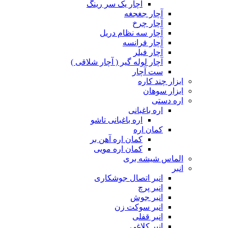
آچار یک سر رینگ
آچار جغجغه
آچار چرخ
آچار سه نظام دریل
آچار فرانسه
آچار فیلر
آچار لوله گیر ( آچار شلاقی )
ست آچار
ابزار چند کاره
ابزار سوهان
اره دستی
اره باغبانی
اره باغبانی تاشو
کمان اره
کمان اره آهن بر
کمان اره مویی
الماس شیشه بری
انبر
انبر اتصال جوشکاری
انبر پرچ
انبر جوش
انبر سوکت زن
انبر قفلی
انبر کلاغی