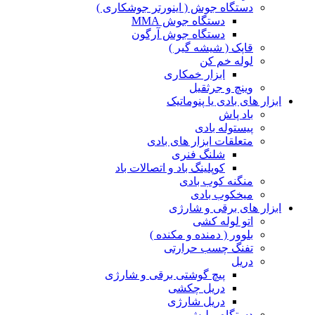
دستگاه جوش ( اینورتر جوشکاری )
دستگاه جوش MMA
دستگاه جوش آرگون
قاپک ( شیشه گیر )
لوله خم کن
ابزار خمکاری
وینچ و جرثقیل
ابزار های بادی یا پنوماتیک
باد پاش
پیستوله بادی
متعلقات ابزار های بادی
شلنگ فنری
کوپلینگ باد و اتصالات باد
منگنه کوب بادی
میخکوب بادی
ابزار های برقی و شارژی
اتو لوله کشی
بلوور ( دمنده و مکنده )
تفنگ چسب حرارتی
دریل
پیچ گوشتی برقی و شارژی
دریل چکشی
دریل شارژی
دستگاه پولیش