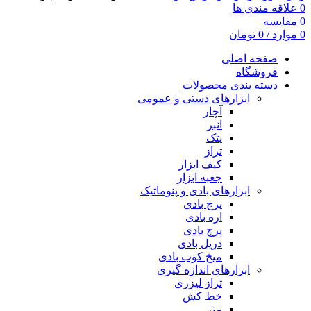
0
علاقه مندی ها
0
مقایسه
0
موارد
/
0
تومان
صفحه اصلی
فروشگاه
دسته بندی محصولات
ابزارهای دستی و عمومی
آچار
انبر
پتک
تراز
کیف ابزار
جعبه ابزار
ابزارهای بادی و پنوماتیک
پرچ بادی
اره بادی
پرچ بادی
دریل بادی
میخ کوب بادی
ابزارهای اندازه گیری
تراز لیزری
خط کش
متر