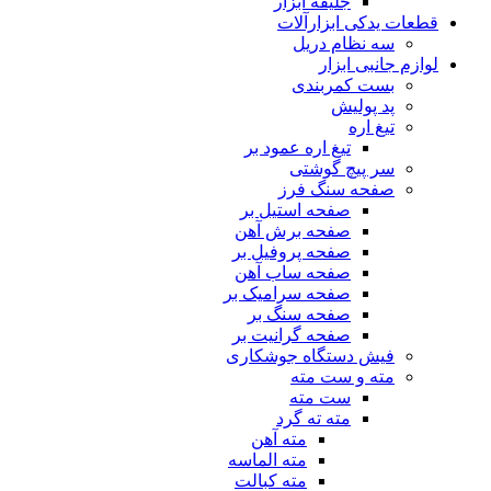
جلیقه ابزار
قطعات یدکی ابزارآلات
سه نظام دریل
لوازم جانبی ابزار
بست کمربندی
پد پولیش
تیغ اره
تیغ اره عمود بر
سر پیچ گوشتی
صفحه سنگ فرز
صفحه استیل بر
صفحه برش آهن
صفحه پروفیل بر
صفحه ساب آهن
صفحه سرامیک بر
صفحه سنگ بر
صفحه گرانیت بر
فیش دستگاه جوشکاری
مته و ست مته
ست مته
مته ته گرد
مته آهن
مته الماسه
مته کبالت