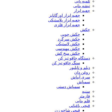
تلمبه پایی
تیشه بنایی
جعبه ابزار
جعبه ابزار اورگانایز
جعبه ابزار پلاستیکی
جعبه ابزار فلزی
چکش
چکش چوبی
چکش سرگرد
چکش لاستیکی
چکش مهندسی
چکش میخ کش
دستگاه چاقو تیز کن
سنگ چاقو تیز کن
دیلم و تایلیور
روغن دان
سری آبپاش
سمپاش
سمپاش دستی
سنبه
فازمتر
قلم بنایی
قیچی باغبانی
قیچی شاخه زن