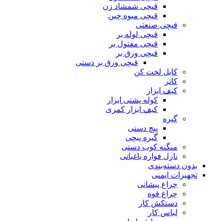
قیچی شمشاد زن
قیچی میوه چین
قیچی صنعتی
قیچی لوله بر
قیچی مفتول بر
قیچی ورق بر
قیچی ورق بر دستی
کابل لخت کن
کاتر
کیف ابزار
کوله پشتی ابزار
کیف ابزار کمری
گیره
پیچ دستی
گیره پیچی
منگنه کوب دستی
نازل فواره باغبانی
بدون دسته‌بندی
تجهیزات ایمنی
چراغ پیشانی
چراغ قوه
دستکش کار
لباس کار