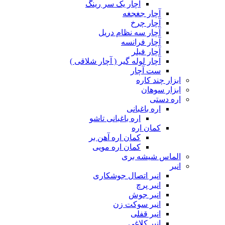
آچار یک سر رینگ
آچار جغجغه
آچار چرخ
آچار سه نظام دریل
آچار فرانسه
آچار فیلر
آچار لوله گیر ( آچار شلاقی )
ست آچار
ابزار چند کاره
ابزار سوهان
اره دستی
اره باغبانی
اره باغبانی تاشو
کمان اره
کمان اره آهن بر
کمان اره مویی
الماس شیشه بری
انبر
انبر اتصال جوشکاری
انبر پرچ
انبر جوش
انبر سوکت زن
انبر قفلی
انبر کلاغی