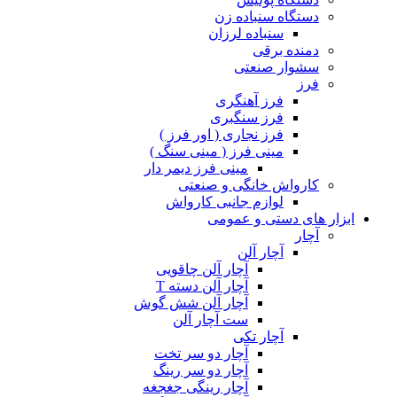
دستگاه سنباده زن
سنباده لرزان
دمنده برقی
سشوار صنعتی
فرز
فرز آهنگری
فرز سنگبری
فرز نجاری ( اور فرز )
مینی فرز ( مینی سنگ )
مینی فرز دیمر دار
کارواش خانگی و صنعتی
لوازم جانبی کارواش
ابزار های دستی و عمومی
آچار
آچار آلن
آچار آلن چاقویی
آچار آلن دسته T
آچار آلن شش گوش
ست آچار آلن
آچار تکی
آچار دو سر تخت
آچار دو سر رینگ
آچار رینگی جغجغه