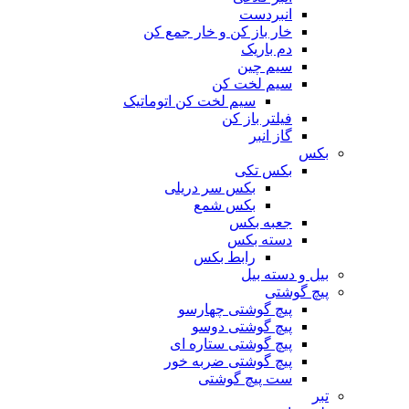
انبردست
خار باز کن و خار جمع کن
دم باریک
سیم چین
سیم لخت کن
سیم لخت کن اتوماتیک
فیلتر باز کن
گاز انبر
بکس
بکس تکی
بکس سر دریلی
بکس شمع
جعبه بکس
دسته بکس
رابط بکس
بیل و دسته بیل
پیچ گوشتی
پیچ گوشتی چهارسو
پیچ گوشتی دوسو
پیچ گوشتی ستاره‌ ای
پیچ گوشتی ضربه خور
ست پیچ گوشتی
تبر