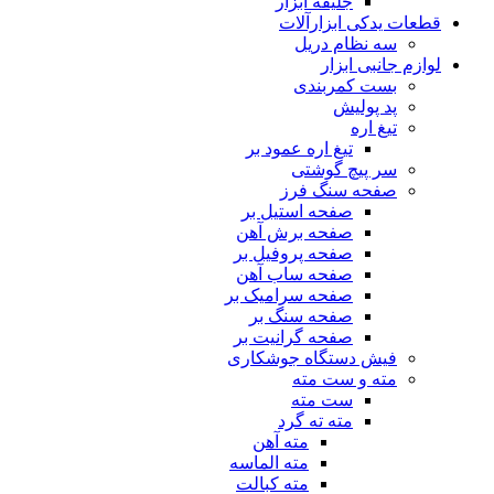
جلیقه ابزار
قطعات یدکی ابزارآلات
سه نظام دریل
لوازم جانبی ابزار
بست کمربندی
پد پولیش
تیغ اره
تیغ اره عمود بر
سر پیچ گوشتی
صفحه سنگ فرز
صفحه استیل بر
صفحه برش آهن
صفحه پروفیل بر
صفحه ساب آهن
صفحه سرامیک بر
صفحه سنگ بر
صفحه گرانیت بر
فیش دستگاه جوشکاری
مته و ست مته
ست مته
مته ته گرد
مته آهن
مته الماسه
مته کبالت