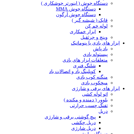
دستگاه جوش ( اینورتر جوشکاری )
دستگاه جوش MMA
دستگاه جوش آرگون
قاپک ( شیشه گیر )
لوله خم کن
ابزار خمکاری
وینچ و جرثقیل
ابزار های بادی یا پنوماتیک
باد پاش
پیستوله بادی
متعلقات ابزار های بادی
شلنگ فنری
کوپلینگ باد و اتصالات باد
منگنه کوب بادی
میخکوب بادی
ابزار های برقی و شارژی
اتو لوله کشی
بلوور ( دمنده و مکنده )
تفنگ چسب حرارتی
دریل
پیچ گوشتی برقی و شارژی
دریل چکشی
دریل شارژی
دستگاه پولیش