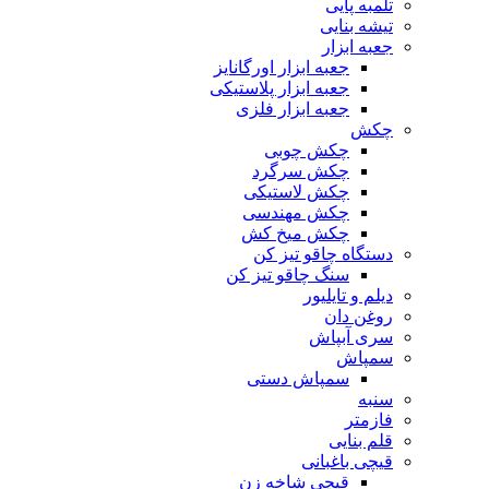
تلمبه پایی
تیشه بنایی
جعبه ابزار
جعبه ابزار اورگانایز
جعبه ابزار پلاستیکی
جعبه ابزار فلزی
چکش
چکش چوبی
چکش سرگرد
چکش لاستیکی
چکش مهندسی
چکش میخ کش
دستگاه چاقو تیز کن
سنگ چاقو تیز کن
دیلم و تایلیور
روغن دان
سری آبپاش
سمپاش
سمپاش دستی
سنبه
فازمتر
قلم بنایی
قیچی باغبانی
قیچی شاخه زن