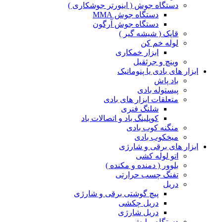
دستگاه جوش ( اینورتر جوشکاری )
دستگاه جوش MMA
دستگاه جوش آرگون
قاپک ( شیشه گیر )
لوله خم کن
ابزار خمکاری
وینچ و جرثقیل
ابزار های بادی یا پنوماتیک
باد پاش
پیستوله بادی
متعلقات ابزار های بادی
شلنگ فنری
کوپلینگ باد و اتصالات باد
منگنه کوب بادی
میخکوب بادی
ابزار های برقی و شارژی
اتو لوله کشی
بلوور ( دمنده و مکنده )
تفنگ چسب حرارتی
دریل
پیچ گوشتی برقی و شارژی
دریل چکشی
دریل شارژی
دستگاه پولیش