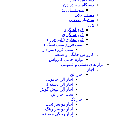
دستگاه سنباده زن
سنباده لرزان
دمنده برقی
سشوار صنعتی
فرز
فرز آهنگری
فرز سنگبری
فرز نجاری ( اور فرز )
مینی فرز ( مینی سنگ )
مینی فرز دیمر دار
کارواش خانگی و صنعتی
لوازم جانبی کارواش
ابزار های دستی و عمومی
آچار
آچار آلن
آچار آلن چاقویی
آچار آلن دسته T
آچار آلن شش گوش
ست آچار آلن
آچار تکی
آچار دو سر تخت
آچار دو سر رینگ
آچار رینگی جغجغه