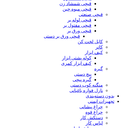
قیچی شمشاد زن
قیچی میوه چین
قیچی صنعتی
قیچی لوله بر
قیچی مفتول بر
قیچی ورق بر
قیچی ورق بر دستی
کابل لخت کن
کاتر
کیف ابزار
کوله پشتی ابزار
کیف ابزار کمری
گیره
پیچ دستی
گیره پیچی
منگنه کوب دستی
نازل فواره باغبانی
بدون دسته‌بندی
تجهیزات ایمنی
چراغ پیشانی
چراغ قوه
دستکش کار
لباس کار