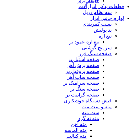
جلیقه ابزار
قطعات یدکی ابزارآلات
سه نظام دریل
لوازم جانبی ابزار
بست کمربندی
پد پولیش
تیغ اره
تیغ اره عمود بر
سر پیچ گوشتی
صفحه سنگ فرز
صفحه استیل بر
صفحه برش آهن
صفحه پروفیل بر
صفحه ساب آهن
صفحه سرامیک بر
صفحه سنگ بر
صفحه گرانیت بر
فیش دستگاه جوشکاری
مته و ست مته
ست مته
مته ته گرد
مته آهن
مته الماسه
مته کبالت