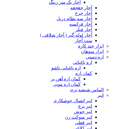
آچار یک سر رینگ
آچار جغجغه
آچار چرخ
آچار سه نظام دریل
آچار فرانسه
آچار فیلر
آچار لوله گیر ( آچار شلاقی )
ست آچار
ابزار چند کاره
ابزار سوهان
اره دستی
اره باغبانی
اره باغبانی تاشو
کمان اره
کمان اره آهن بر
کمان اره مویی
الماس شیشه بری
انبر
انبر اتصال جوشکاری
انبر پرچ
انبر جوش
انبر سوکت زن
انبر قفلی
انبر کلاغی