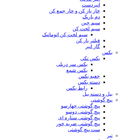
انبردست
خار باز کن و خار جمع کن
دم باریک
سیم چین
سیم لخت کن
سیم لخت کن اتوماتیک
فیلتر باز کن
گاز انبر
بکس
بکس تکی
بکس سر دریلی
بکس شمع
جعبه بکس
دسته بکس
رابط بکس
بیل و دسته بیل
پیچ گوشتی
پیچ گوشتی چهارسو
پیچ گوشتی دوسو
پیچ گوشتی ستاره‌ ای
پیچ گوشتی ضربه خور
ست پیچ گوشتی
تبر