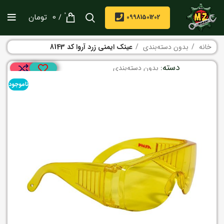
0
/
09981501202
0
تومان
خانه
بدون دسته‌بندی
عینک ایمنی زرد آروا کد 8143
دسته:
بدون دسته‌بندی
ناموجود