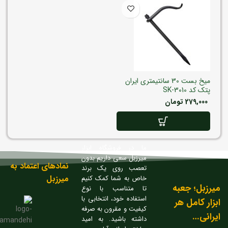
میخ بست 30 سانتیمتری ایران
پتک کد SK-3010
279,000
تومان
ما در فروشگاه ابزار
میرزبل سعی داریم بدون
نمادهای اعتماد به
تعصب روی یک برند
میرزبل
خاص به شما کمک کنیم
میرزبل؛ جعبه
تا متناسب با نوع
استفاده خود، انتخابی با
ابزار کامل هر
کیفیت و مقرون به صرفه
ایرانی…
داشته باشید. به امید