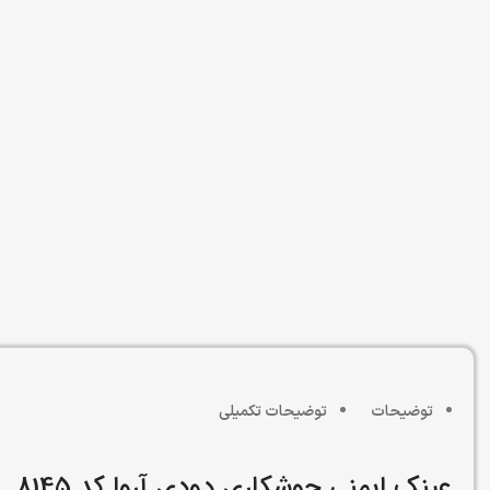
توضیحات
توضیحات تکمیلی
عینک ایمنی جوشکاری دودی آروا کد 8145