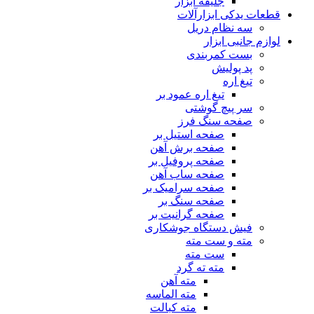
جلیقه ابزار
قطعات یدکی ابزارآلات
سه نظام دریل
لوازم جانبی ابزار
بست کمربندی
پد پولیش
تیغ اره
تیغ اره عمود بر
سر پیچ گوشتی
صفحه سنگ فرز
صفحه استیل بر
صفحه برش آهن
صفحه پروفیل بر
صفحه ساب آهن
صفحه سرامیک بر
صفحه سنگ بر
صفحه گرانیت بر
فیش دستگاه جوشکاری
مته و ست مته
ست مته
مته ته گرد
مته آهن
مته الماسه
مته کبالت