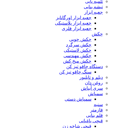
تلمبه پایی
تیشه بنایی
جعبه ابزار
جعبه ابزار اورگانایز
جعبه ابزار پلاستیکی
جعبه ابزار فلزی
چکش
چکش چوبی
چکش سرگرد
چکش لاستیکی
چکش مهندسی
چکش میخ کش
دستگاه چاقو تیز کن
سنگ چاقو تیز کن
دیلم و تایلیور
روغن دان
سری آبپاش
سمپاش
سمپاش دستی
سنبه
فازمتر
قلم بنایی
قیچی باغبانی
قیچی شاخه زن