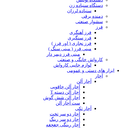
دستگاه سنباده زن
سنباده لرزان
دمنده برقی
سشوار صنعتی
فرز
فرز آهنگری
فرز سنگبری
فرز نجاری ( اور فرز )
مینی فرز ( مینی سنگ )
مینی فرز دیمر دار
کارواش خانگی و صنعتی
لوازم جانبی کارواش
ابزار های دستی و عمومی
آچار
آچار آلن
آچار آلن چاقویی
آچار آلن دسته T
آچار آلن شش گوش
ست آچار آلن
آچار تکی
آچار دو سر تخت
آچار دو سر رینگ
آچار رینگی جغجغه