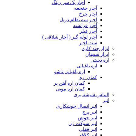
آچار یک سر رینگ
آچار جغجغه
آچار چرخ
آچار سه نظام دریل
آچار فرانسه
آچار فیلر
آچار لوله گیر ( آچار شلاقی )
ست آچار
ابزار چند کاره
ابزار سوهان
اره دستی
اره باغبانی
اره باغبانی تاشو
کمان اره
کمان اره آهن بر
کمان اره مویی
الماس شیشه بری
انبر
انبر اتصال جوشکاری
انبر پرچ
انبر جوش
انبر سوکت زن
انبر قفلی
انبر کلاغی