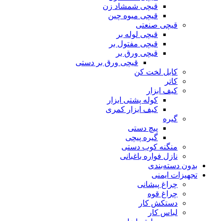
قیچی شمشاد زن
قیچی میوه چین
قیچی صنعتی
قیچی لوله بر
قیچی مفتول بر
قیچی ورق بر
قیچی ورق بر دستی
کابل لخت کن
کاتر
کیف ابزار
کوله پشتی ابزار
کیف ابزار کمری
گیره
پیچ دستی
گیره پیچی
منگنه کوب دستی
نازل فواره باغبانی
بدون دسته‌بندی
تجهیزات ایمنی
چراغ پیشانی
چراغ قوه
دستکش کار
لباس کار