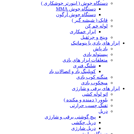
دستگاه جوش ( اینورتر جوشکاری )
دستگاه جوش MMA
دستگاه جوش آرگون
قاپک ( شیشه گیر )
لوله خم کن
ابزار خمکاری
وینچ و جرثقیل
ابزار های بادی یا پنوماتیک
باد پاش
پیستوله بادی
متعلقات ابزار های بادی
شلنگ فنری
کوپلینگ باد و اتصالات باد
منگنه کوب بادی
میخکوب بادی
ابزار های برقی و شارژی
اتو لوله کشی
بلوور ( دمنده و مکنده )
تفنگ چسب حرارتی
دریل
پیچ گوشتی برقی و شارژی
دریل چکشی
دریل شارژی
دستگاه پولیش