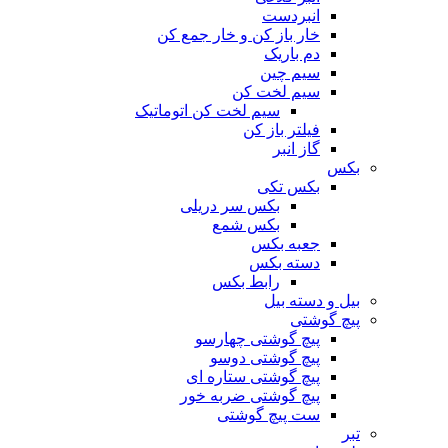
انبردست
خار باز کن و خار جمع کن
دم باریک
سیم چین
سیم لخت کن
سیم لخت کن اتوماتیک
فیلتر باز کن
گاز انبر
بکس
بکس تکی
بکس سر دریلی
بکس شمع
جعبه بکس
دسته بکس
رابط بکس
بیل و دسته بیل
پیچ گوشتی
پیچ گوشتی چهارسو
پیچ گوشتی دوسو
پیچ گوشتی ستاره‌ ای
پیچ گوشتی ضربه خور
ست پیچ گوشتی
تبر