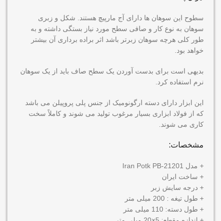
سطوح این سوهان ها دارای آج مارپیچ هستند. شکل و زبری
سوهان به نوع کار و صافی سطح مورد نیاز بستگی داشته و به
طور کلی هرچه سوهان زبرتر باشد اثر براده برداری آن بیشتر
خواهد بود.
بدیهی است برای بدست آوردن یک سطح صاف باید از یک سوهان
نرم استفاده کرد.
این ابزار دارای دسته ارگونومیک از جنس پلی پروپیلن می باشد
که از فولاد ابزاری بسیار مرغوب تولید می شوند و کاملاً سخت
کاری می شوند.
مشخصات:
+ مدل Iran Potk PB-21201
+ ساخت ایران
+ درجه سایش زبر
+ طول تیغه : 200 میلی متر
+ طول دسته: 110 میلی متر
+ اندازه مقطع: 5×20 میلی متر