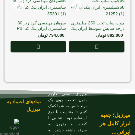
چوب ساب تخت 250 میلیمتری
سوهان مهندسی گرد زبر 30
درجه سایش متوسط ایران پتک
سانتیمتری ایران پتک کد PB-
کد PA-21252
35301
862,000
تومان
794,000
تومان
سانت
پتک کد 02
000
ما در فروشگاه ابزار
میرزبل سعی داریم
بدون تعصب روی یک
نمادهای اعتماد به
برند خاص به شما کمک
میرزبل
کنیم تا متناسب با نوع
میرزبل؛ جعبه
استفاده خود، انتخابی با
ابزار کامل هر
کیفیت و مقرون به
صرفه داشته باشید. به
ایرانی…