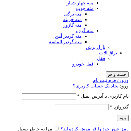
مته چهار شیار
مته چوب
مته برگی
مته خزینه
مته گازور
مته گردبر
مته گردبر آهن
مته گردبر الماسه
نازل برش
یراق آلات
قفل
قفل خودرو
جست و جو
ورود / فرم ثبت نام
ورود
ایجاد یک حساب کاربری؟
نام کاربری یا آدرس ایمیل
*
گذرواژه
*
ورود
رمز عبور خود را فراموش کرده اید؟
مرا به خاطر بسپار