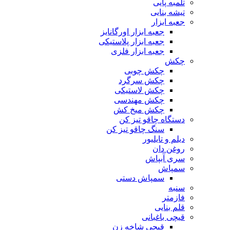
تلمبه پایی
تیشه بنایی
جعبه ابزار
جعبه ابزار اورگانایز
جعبه ابزار پلاستیکی
جعبه ابزار فلزی
چکش
چکش چوبی
چکش سرگرد
چکش لاستیکی
چکش مهندسی
چکش میخ کش
دستگاه چاقو تیز کن
سنگ چاقو تیز کن
دیلم و تایلیور
روغن دان
سری آبپاش
سمپاش
سمپاش دستی
سنبه
فازمتر
قلم بنایی
قیچی باغبانی
قیچی شاخه زن