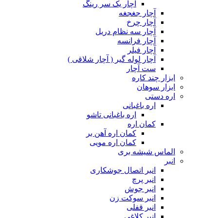
آچار یک سر رینگ
آچار جغجغه
آچار چرخ
آچار سه نظام دریل
آچار فرانسه
آچار فیلر
آچار لوله گیر ( آچار شلاقی )
ست آچار
ابزار چند کاره
ابزار سوهان
اره دستی
اره باغبانی
اره باغبانی تاشو
کمان اره
کمان اره آهن بر
کمان اره مویی
الماس شیشه بری
انبر
انبر اتصال جوشکاری
انبر پرچ
انبر جوش
انبر سوکت زن
انبر قفلی
انبر کلاغی