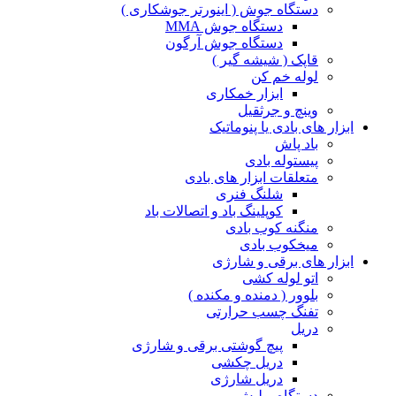
دستگاه جوش ( اینورتر جوشکاری )
دستگاه جوش MMA
دستگاه جوش آرگون
قاپک ( شیشه گیر )
لوله خم کن
ابزار خمکاری
وینچ و جرثقیل
ابزار های بادی یا پنوماتیک
باد پاش
پیستوله بادی
متعلقات ابزار های بادی
شلنگ فنری
کوپلینگ باد و اتصالات باد
منگنه کوب بادی
میخکوب بادی
ابزار های برقی و شارژی
اتو لوله کشی
بلوور ( دمنده و مکنده )
تفنگ چسب حرارتی
دریل
پیچ گوشتی برقی و شارژی
دریل چکشی
دریل شارژی
دستگاه پولیش