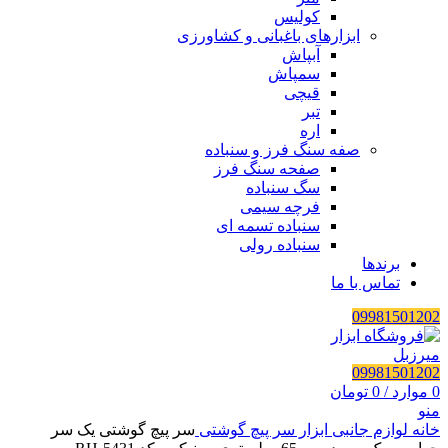
کولیس
ابزارهای باغبانی و کشاورزی
آبپاش
سمپاش
قیچی
تبر
اره
صفه سنگ فرز و سنباده
صفحه سنگ فرز
سگ سنباده
فرچه سیمی
سنباده تسمه ای
سنباده رولی
برندها
تماس با ما
09981501202
09981501202
0
موارد
/
0
تومان
منو
خانه
لوازم جانبی ابزار
سر پیچ گوشتی
سر پیچ گوشتی یک سر