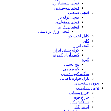
قیچی شمشاد زن
قیچی میوه چین
قیچی صنعتی
قیچی لوله بر
قیچی مفتول بر
قیچی ورق بر
قیچی ورق بر دستی
کابل لخت کن
کاتر
کیف ابزار
کوله پشتی ابزار
کیف ابزار کمری
گیره
پیچ دستی
گیره پیچی
منگنه کوب دستی
نازل فواره باغبانی
بدون دسته‌بندی
تجهیزات ایمنی
چراغ پیشانی
چراغ قوه
دستکش کار
لباس کار