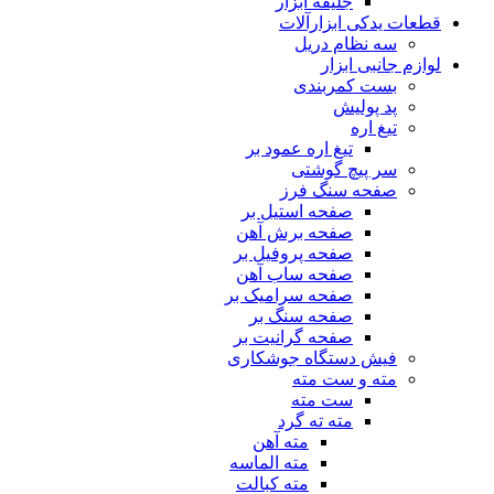
جلیقه ابزار
قطعات یدکی ابزارآلات
سه نظام دریل
لوازم جانبی ابزار
بست کمربندی
پد پولیش
تیغ اره
تیغ اره عمود بر
سر پیچ گوشتی
صفحه سنگ فرز
صفحه استیل بر
صفحه برش آهن
صفحه پروفیل بر
صفحه ساب آهن
صفحه سرامیک بر
صفحه سنگ بر
صفحه گرانیت بر
فیش دستگاه جوشکاری
مته و ست مته
ست مته
مته ته گرد
مته آهن
مته الماسه
مته کبالت