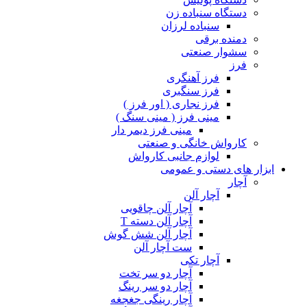
دستگاه سنباده زن
سنباده لرزان
دمنده برقی
سشوار صنعتی
فرز
فرز آهنگری
فرز سنگبری
فرز نجاری ( اور فرز )
مینی فرز ( مینی سنگ )
مینی فرز دیمر دار
کارواش خانگی و صنعتی
لوازم جانبی کارواش
ابزار های دستی و عمومی
آچار
آچار آلن
آچار آلن چاقویی
آچار آلن دسته T
آچار آلن شش گوش
ست آچار آلن
آچار تکی
آچار دو سر تخت
آچار دو سر رینگ
آچار رینگی جغجغه