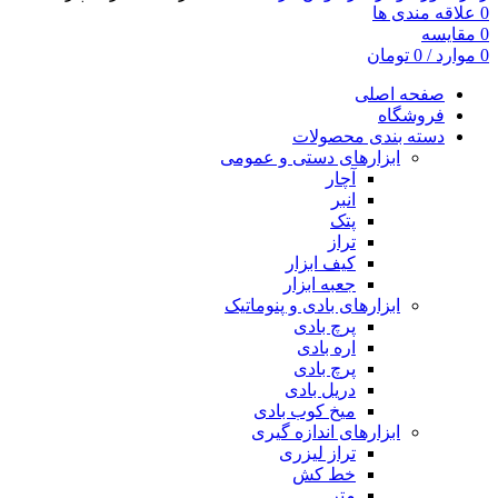
0
علاقه مندی ها
0
مقایسه
0
موارد
/
0
تومان
صفحه اصلی
فروشگاه
دسته بندی محصولات
ابزارهای دستی و عمومی
آچار
انبر
پتک
تراز
کیف ابزار
جعبه ابزار
ابزارهای بادی و پنوماتیک
پرچ بادی
اره بادی
پرچ بادی
دریل بادی
میخ کوب بادی
ابزارهای اندازه گیری
تراز لیزری
خط کش
متر