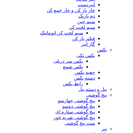
انبردست
خار باز کن و خار جمع کن
دم باریک
سیم چین
سیم لخت کن
سیم لخت کن اتوماتیک
فیلتر باز کن
گاز انبر
بکس
بکس تکی
بکس سر دریلی
بکس شمع
جعبه بکس
دسته بکس
رابط بکس
بیل و دسته بیل
پیچ گوشتی
پیچ گوشتی چهارسو
پیچ گوشتی دوسو
پیچ گوشتی ستاره‌ ای
پیچ گوشتی ضربه خور
ست پیچ گوشتی
تبر