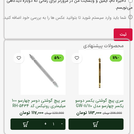
ذخیره نام، ایمیل و وبسایت من در مرورگر برای زمانی که دوباره دیدگاهی
می‌نویسم.
شما باید وارد سیستم شوید تا بتوانید عکس ها را به بررسی خود اضافه کنید.
محصولات پیشنهادی
-5%
-11%
سری پیچ گوشتی یکسر دوسو
سر پیچ گوشتی دوسر چهارسو 100
یکسر چهارسو مدل GW-11/110
میلیمتری رونیکس کد RH-5434
میلیمت
روبیکن کد 1807
183,000
تومان
117,000
تومان
,000
206,000
تومان
123,000
تومان