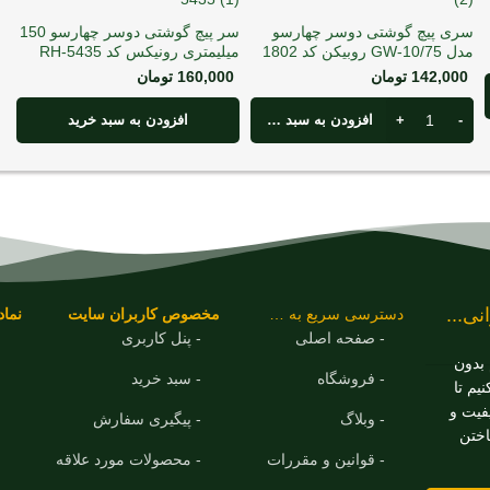
سری پیچ گوشتی دوسر چهارسو
سر پیچ گوشتی دوسر چهارسو 150
مدل GW-10/75 روبیکن کد 1802
میلیمتری رونیکس کد RH-5435
142,000
تومان
160,000
تومان
افزودن به سبد خرید
افزودن به سبد خرید
نی...
دسترسی سریع به …
مخصوص کاربران سایت
نماد
- صفحه اصلی
- پنل کاربری
 بدون
- فروشگاه
- سبد خرید
م تا
یفیت و
- وبلاگ
- پیگیری سفارش
اختن
- قوانین و مقررات
- محصولات مورد علاقه