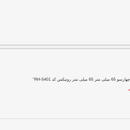
کد RH-5401”
*