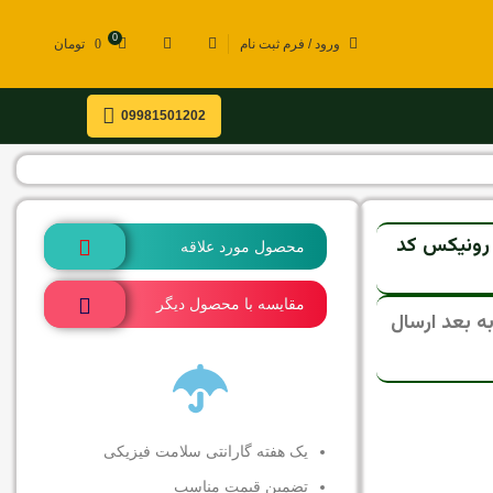
0
ورود / فرم ثبت نام
0
تومان
09981501202
 میلی متر 65 میلی متر رونیکس کد
محصول مورد علاقه
مقایسه با محصول دیگر
ی، تمامی سفارشات از 15 مرداد به بعد ارسال
یک هفته گارانتی سلامت فیزیکی
تضمین قیمت مناسب