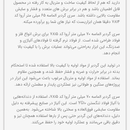
دارید که هم از لحاظ کیفیت ساخت و متریال به کار رفته در محصول
قابل اطمینان باشد و هم در برابر برش های متعدد و فشار و سایش
مقاومت بالایی داشته باشد. سری گردبر الماسه 65 میلی متر آروا کد
7814 دقیقا همان ابزاریست که نیاز های شما رو برآورده میکنه.
سری گردبر الماسه 70 میلی متر آروا کد 7815 برای برش انواع فلز و
فولاد طراحی شده است. از فولاد نرم گرفته تا فولادهای آلیاژی و
ضدزنگ، این ابزار به‌راحتی می‌تواند عملیات برش را با کیفیت بالا
انجام دهد.
در تولید این گردبر از مواد اولیه با کیفیت بالا استفاده شده تا استحکام
بدنه در برابر حرارت و ضربه و فشار حفظ شده، و همچنین مقاوم
بماند. استفاده از مواد اولیه و متریال مرغوب باعث می‌شود این ابزار در
پروژه‌های سنگین و طولانی نیز عملکردی پایدار و مطمئن ارائه دهد.
سری گردبر الماسه 70 میلی متر آروا کد 7815، استفاده از دندانه‌هایی
با آلیاژ فولاد تنگستن YG10 است. این آلیاژ در صنایع پیشرفته به دلیل
مقاومت سایشی فوق‌العاده و سختی بالا شناخته می‌شود. به‌همین
دلیل، دندانه‌های این گردبر حتی پس از بارها استفاده همچنان تیز و
دقیق باقی می‌مانند و عملکرد اولیه خود را حفظ می‌کنند.