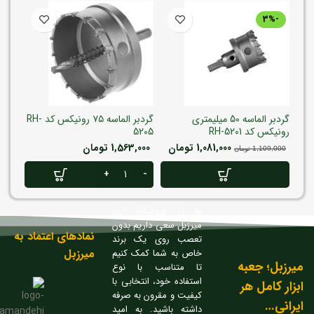
-3%
گردبر الماسه 50 میلیمتری
گردبر الماسه ۷۵ رونیکس کد RH-
رونیکس کد RH-5201
5205
رونیکس 
1,081,000
تومان
1,563,000
تومان
,000
1,109,000
تومان
ما در فروشگاه ابزار
میرزبل سعی داریم بدون
نمادهای اعتماد به
تعصب روی یک برند
میرزبل
خاص به شما کمک کنیم
میرزبل؛ جعبه
تا متناسب با نوع
استفاده خود، انتخابی با
ابزار کامل هر
کیفیت و مقرون به صرفه
ایرانی…
داشته باشید. به امید