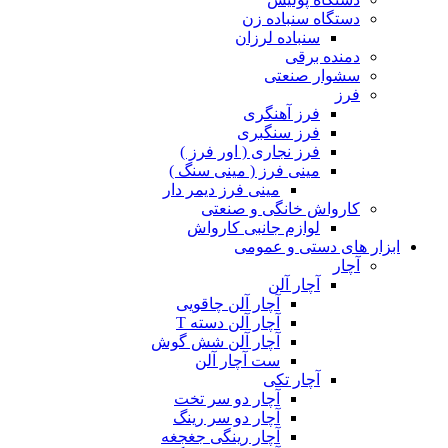
دستگاه سنباده زن
سنباده لرزان
دمنده برقی
سشوار صنعتی
فرز
فرز آهنگری
فرز سنگبری
فرز نجاری ( اور فرز )
مینی فرز ( مینی سنگ )
مینی فرز دیمر دار
کارواش خانگی و صنعتی
لوازم جانبی کارواش
ابزار های دستی و عمومی
آچار
آچار آلن
آچار آلن چاقویی
آچار آلن دسته T
آچار آلن شش گوش
ست آچار آلن
آچار تکی
آچار دو سر تخت
آچار دو سر رینگ
آچار رینگی جغجغه