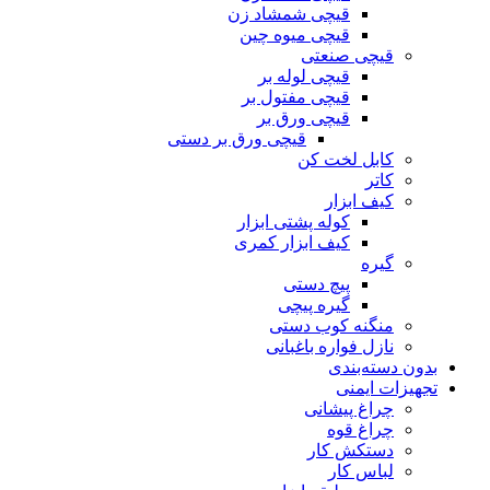
قیچی شمشاد زن
قیچی میوه چین
قیچی صنعتی
قیچی لوله بر
قیچی مفتول بر
قیچی ورق بر
قیچی ورق بر دستی
کابل لخت کن
کاتر
کیف ابزار
کوله پشتی ابزار
کیف ابزار کمری
گیره
پیچ دستی
گیره پیچی
منگنه کوب دستی
نازل فواره باغبانی
بدون دسته‌بندی
تجهیزات ایمنی
چراغ پیشانی
چراغ قوه
دستکش کار
لباس کار