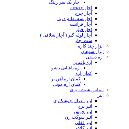
آچار یک سر رینگ
آچار جغجغه
آچار چرخ
آچار سه نظام دریل
آچار فرانسه
آچار فیلر
آچار لوله گیر ( آچار شلاقی )
ست آچار
ابزار چند کاره
ابزار سوهان
اره دستی
اره باغبانی
اره باغبانی تاشو
کمان اره
کمان اره آهن بر
کمان اره مویی
الماس شیشه بری
انبر
انبر اتصال جوشکاری
انبر پرچ
انبر جوش
انبر سوکت زن
انبر قفلی
انبر کلاغی