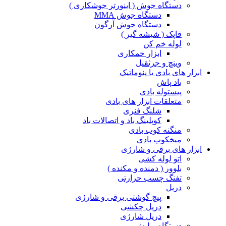
دستگاه جوش ( اینورتر جوشکاری )
دستگاه جوش MMA
دستگاه جوش آرگون
قاپک ( شیشه گیر )
لوله خم کن
ابزار خمکاری
وینچ و جرثقیل
ابزار های بادی یا پنوماتیک
باد پاش
پیستوله بادی
متعلقات ابزار های بادی
شلنگ فنری
کوپلینگ باد و اتصالات باد
منگنه کوب بادی
میخکوب بادی
ابزار های برقی و شارژی
اتو لوله کشی
بلوور ( دمنده و مکنده )
تفنگ چسب حرارتی
دریل
پیچ گوشتی برقی و شارژی
دریل چکشی
دریل شارژی
دستگاه پولیش