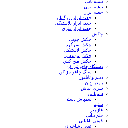
تلمبه پایی
تیشه بنایی
جعبه ابزار
جعبه ابزار اورگانایز
جعبه ابزار پلاستیکی
جعبه ابزار فلزی
چکش
چکش چوبی
چکش سرگرد
چکش لاستیکی
چکش مهندسی
چکش میخ کش
دستگاه چاقو تیز کن
سنگ چاقو تیز کن
دیلم و تایلیور
روغن دان
سری آبپاش
سمپاش
سمپاش دستی
سنبه
فازمتر
قلم بنایی
قیچی باغبانی
قیچی شاخه زن