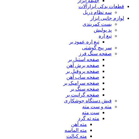
جلیقه ابزار
قطعات یدکی ابزارآلات
سه نظام دریل
لوازم جانبی ابزار
بست کمربندی
پد پولیش
تیغ اره
تیغ اره عمود بر
سر پیچ گوشتی
صفحه سنگ فرز
صفحه استیل بر
صفحه برش آهن
صفحه پروفیل بر
صفحه ساب آهن
صفحه سرامیک بر
صفحه سنگ بر
صفحه گرانیت بر
فیش دستگاه جوشکاری
مته و ست مته
ست مته
مته ته گرد
مته آهن
مته الماسه
مته کبالت