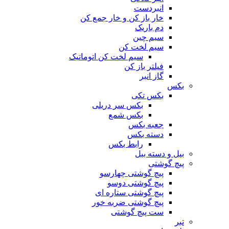
انبردست
خار باز کن و خار جمع کن
دم باریک
سیم چین
سیم لخت کن
سیم لخت کن اتوماتیک
فیلتر باز کن
گاز انبر
بکس
بکس تکی
بکس سر دریلی
بکس شمع
جعبه بکس
دسته بکس
رابط بکس
بیل و دسته بیل
پیچ گوشتی
پیچ گوشتی چهارسو
پیچ گوشتی دوسو
پیچ گوشتی ستاره‌ ای
پیچ گوشتی ضربه خور
ست پیچ گوشتی
تبر