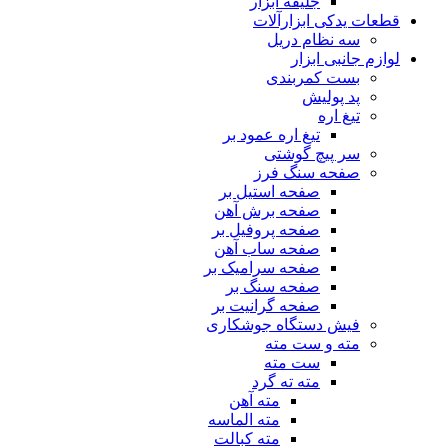
جلیقه ابزار
قطعات یدکی ابزارآلات
سه نظام دریل
لوازم جانبی ابزار
بست کمربندی
پد پولیش
تیغ اره
تیغ اره عمود بر
سر پیچ گوشتی
صفحه سنگ فرز
صفحه استیل بر
صفحه برش آهن
صفحه پروفیل بر
صفحه ساب آهن
صفحه سرامیک بر
صفحه سنگ بر
صفحه گرانیت بر
فیش دستگاه جوشکاری
مته و ست مته
ست مته
مته ته گرد
مته آهن
مته الماسه
مته کبالت