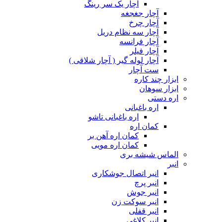
آچار یک سر رینگ
آچار جغجغه
آچار چرخ
آچار سه نظام دریل
آچار فرانسه
آچار فیلر
آچار لوله گیر ( آچار شلاقی )
ست آچار
ابزار چند کاره
ابزار سوهان
اره دستی
اره باغبانی
اره باغبانی تاشو
کمان اره
کمان اره آهن بر
کمان اره مویی
الماس شیشه بری
انبر
انبر اتصال جوشکاری
انبر پرچ
انبر جوش
انبر سوکت زن
انبر قفلی
انبر کلاغی