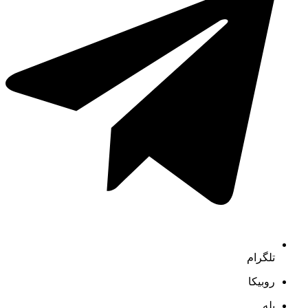
تلگرام
روبیکا
بله