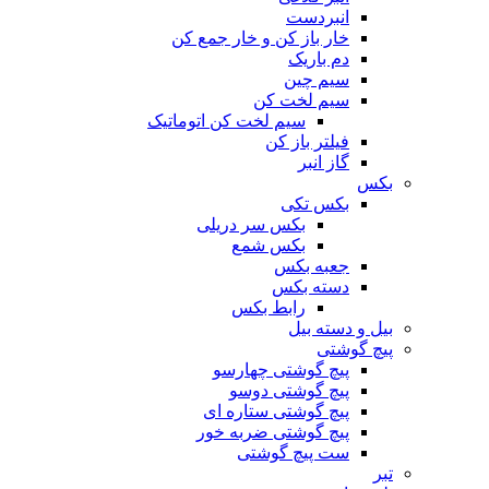
انبردست
خار باز کن و خار جمع کن
دم باریک
سیم چین
سیم لخت کن
سیم لخت کن اتوماتیک
فیلتر باز کن
گاز انبر
بکس
بکس تکی
بکس سر دریلی
بکس شمع
جعبه بکس
دسته بکس
رابط بکس
بیل و دسته بیل
پیچ گوشتی
پیچ گوشتی چهارسو
پیچ گوشتی دوسو
پیچ گوشتی ستاره‌ ای
پیچ گوشتی ضربه خور
ست پیچ گوشتی
تبر