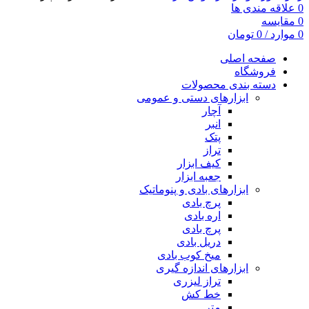
0
علاقه مندی ها
0
مقایسه
0
موارد
/
0
تومان
صفحه اصلی
فروشگاه
دسته بندی محصولات
ابزارهای دستی و عمومی
آچار
انبر
پتک
تراز
کیف ابزار
جعبه ابزار
ابزارهای بادی و پنوماتیک
پرچ بادی
اره بادی
پرچ بادی
دریل بادی
میخ کوب بادی
ابزارهای اندازه گیری
تراز لیزری
خط کش
متر