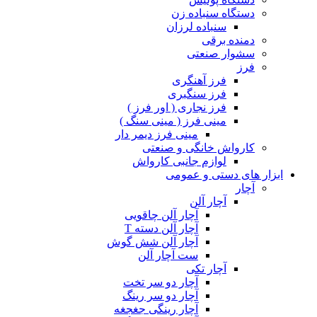
دستگاه سنباده زن
سنباده لرزان
دمنده برقی
سشوار صنعتی
فرز
فرز آهنگری
فرز سنگبری
فرز نجاری ( اور فرز )
مینی فرز ( مینی سنگ )
مینی فرز دیمر دار
کارواش خانگی و صنعتی
لوازم جانبی کارواش
ابزار های دستی و عمومی
آچار
آچار آلن
آچار آلن چاقویی
آچار آلن دسته T
آچار آلن شش گوش
ست آچار آلن
آچار تکی
آچار دو سر تخت
آچار دو سر رینگ
آچار رینگی جغجغه