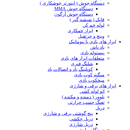
دستگاه جوش ( اینورتر جوشکاری )
دستگاه جوش MMA
دستگاه جوش آرگون
قاپک ( شیشه گیر )
لوله خم کن
ابزار خمکاری
وینچ و جرثقیل
ابزار های بادی یا پنوماتیک
باد پاش
پیستوله بادی
متعلقات ابزار های بادی
شلنگ فنری
کوپلینگ باد و اتصالات باد
منگنه کوب بادی
میخکوب بادی
ابزار های برقی و شارژی
اتو لوله کشی
بلوور ( دمنده و مکنده )
تفنگ چسب حرارتی
دریل
پیچ گوشتی برقی و شارژی
دریل چکشی
دریل شارژی
دستگاه پولیش