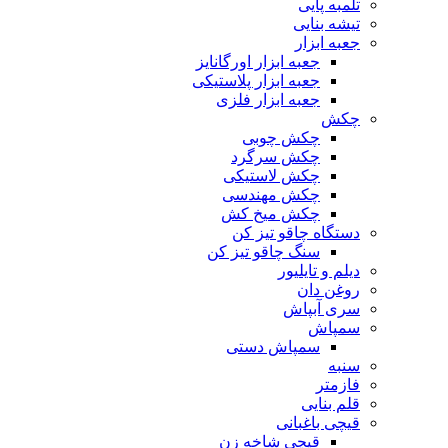
تلمبه پایی
تیشه بنایی
جعبه ابزار
جعبه ابزار اورگانایز
جعبه ابزار پلاستیکی
جعبه ابزار فلزی
چکش
چکش چوبی
چکش سرگرد
چکش لاستیکی
چکش مهندسی
چکش میخ کش
دستگاه چاقو تیز کن
سنگ چاقو تیز کن
دیلم و تایلیور
روغن دان
سری آبپاش
سمپاش
سمپاش دستی
سنبه
فازمتر
قلم بنایی
قیچی باغبانی
قیچی شاخه زن