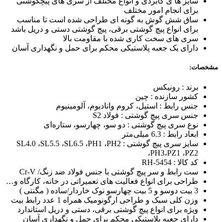
سایز ها ی کابردی و انواع مختلف از سری های پیچگوشتی
برای انجام امور مختلف
ساق شش گوش به گونه ای طراحی شده است تا مناسب
برای انواع پیچ گوشتی برقی، پیچ گوشتی دستی و دریل باشد
سری های سخت کاری شده با مقاومت بالا
دارای یک جعبه پلاستیکی محکم برای حمل و نگهداری آسان
مشخصات:
برند : رونیکس
کشور سازنده : چین
جنس رابط : استیل، کروم وانادیوم، آلومینیوم
جنس سری پیچ گوشتی : فولاد S2
نوع سری پیچ گوشتی : دو سو، چهارسو، ستاره‌ای
ابعاد رابط : 6.3 میلی‌متر
سایز سری پیچ گوشتی : SL4.0 ،SL5.5 ،SL6.5 ،PH1 ،PH2
،PH3،PZ1 ،PZ2
کد کالا : RH-5454
ست رابط و سر پیچ گوشتی با جنس فولاد ضد زنگ/ Cr-V
طراحی برای انواع فعالیت های تعمیراتی در خانه، کارگاه و…
3 بیت دوسو و 5 بیت چهارسو نوک خاردار/ساده ( مگنتی )
وزن کلی سبک و طراحی ارگونومیک همراه 1 عدد رابط بیت
ویژه برای انواع پیچ گوشتی برقی، دستی و دریل استاندارد
دارای جعبه پلاستیکی محکم برای حمل و نگهداری آسان