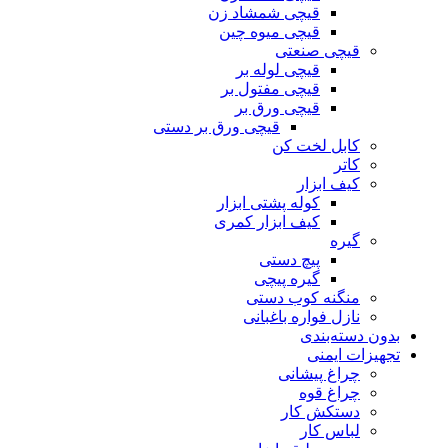
قیچی شمشاد زن
قیچی میوه چین
قیچی صنعتی
قیچی لوله بر
قیچی مفتول بر
قیچی ورق بر
قیچی ورق بر دستی
کابل لخت کن
کاتر
کیف ابزار
کوله پشتی ابزار
کیف ابزار کمری
گیره
پیچ دستی
گیره پیچی
منگنه کوب دستی
نازل فواره باغبانی
بدون دسته‌بندی
تجهیزات ایمنی
چراغ پیشانی
چراغ قوه
دستکش کار
لباس کار