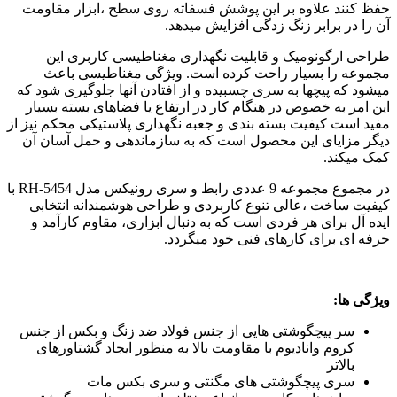
حفظ کنند علاوه بر این پوشش فسفاته روی سطح ،ابزار مقاومت
آن را در برابر زنگ زدگی افزایش میدهد.
طراحی ارگونومیک و قابلیت نگهداری مغناطیسی کاربری این
مجموعه را بسیار راحت کرده است. ویژگی مغناطیسی باعث
میشود که پیچها به سری چسبیده و از افتادن آنها جلوگیری شود که
این امر به خصوص در هنگام کار در ارتفاع یا فضاهای بسته بسیار
مفید است کیفیت بسته بندی و جعبه نگهداری پلاستیکی محکم نیز از
دیگر مزایای این محصول است که به سازماندهی و حمل آسان آن
کمک میکند.
در مجموع مجموعه 9 عددی رابط و سری رونیکس مدل 5454-RH با
کیفیت ساخت ،عالی تنوع کاربردی و طراحی هوشمندانه انتخابی
ایده آل برای هر فردی است که به دنبال ابزاری، مقاوم کارآمد و
حرفه ای برای کارهای فنی خود میگردد.
ویژگی ها:
سر پیچگوشتی هایی از جنس فولاد ضد زنگ و بکس از جنس
کروم وانادیوم با مقاومت بالا به منظور ایجاد گشتاورهای
بالاتر
سری پیچگوشتی های مگنتی و سری بکس مات