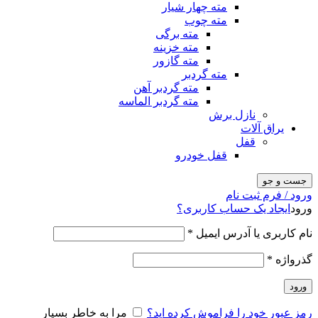
مته چهار شیار
مته چوب
مته برگی
مته خزینه
مته گازور
مته گردبر
مته گردبر آهن
مته گردبر الماسه
نازل برش
یراق آلات
قفل
قفل خودرو
جست و جو
ورود / فرم ثبت نام
ورود
ایجاد یک حساب کاربری؟
نام کاربری یا آدرس ایمیل
*
گذرواژه
*
ورود
رمز عبور خود را فراموش کرده اید؟
مرا به خاطر بسپار