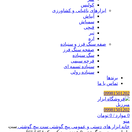
کولیس
ابزارهای باغبانی و کشاورزی
آبپاش
سمپاش
قیچی
تبر
اره
صفه سنگ فرز و سنباده
صفحه سنگ فرز
سگ سنباده
فرچه سیمی
سنباده تسمه ای
سنباده رولی
برندها
تماس با ما
09981501202
09981501202
0
موارد
/
0
تومان
منو
خانه
ابزار های دستی و عمومی
پیچ گوشتی
ست پیچ گوشتی
ست