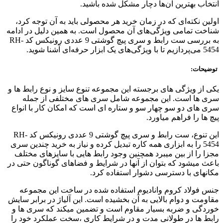
انتخاب بهترین آن‌ها دچار مشکل شده باشید.
اولین نکته‌ای که در زمان خرید هر محصولی باید به آن توجه کرد،
شناخت تمامی ویژگی‌های آن محصول است. به همین دلیل در ادامه
به بررسی ست رابط و سری پیچ گوشتی 9 عددی رونیکس کد RH-
5454 می‌پردازیم تا با ویژگی‌های یک ابزار حرفه‌ای آشنا شوید.
توضیحات:
یکی از ویژگی های برجسته این مجموعه تنوع سایز و نوع رابط ها و
سری ها است. این مجموعه شامل سری های مختلفی از جمله
سری های دو سو چهار سو و ستاره ای است که امکان کار با انواع
پیچ ها را فراهم میاورد.
این تنوع، ست رابط و سری پیچ گوشتی 9 عددی رونیکس کد RH-
5454 را به ابزاری همه کاره تبدیل کرده و نیاز به خرید چندین سری
مجزا را از بین میبرد همچنین وجود رابط هایی با سایزهای مختلف
باعث میشود که بتوان از آنها در شرایط و فضاهای گوناگون حتی در
مکانهای با دسترسی دشوار استفاده کرد.
جنس فولاد کروم وانادیوم استفاده شده در ساخت این مجموعه
مقاومت و دوام بالایی به آن بخشیده است. این آلیاژ در برابر سایش
خوردگی و ضربه بسیار مقاوم است و تضمین میکند که سری ها و
رابط ها در طولانی مدت و در شرایط کاری ،سخت عملکرد خود را