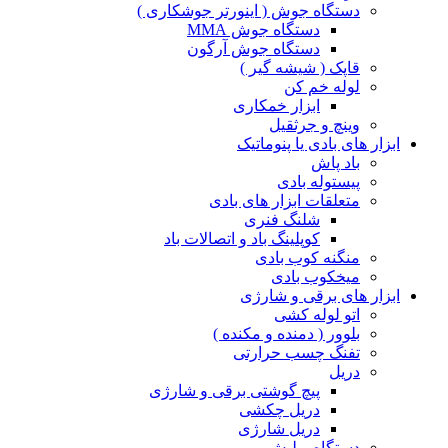
دستگاه جوش ( اینورتر جوشکاری )
دستگاه جوش MMA
دستگاه جوش آرگون
قاپک ( شیشه گیر )
لوله خم کن
ابزار خمکاری
وینچ و جرثقیل
ابزار های بادی یا پنوماتیک
باد پاش
پیستوله بادی
متعلقات ابزار های بادی
شلنگ فنری
کوپلینگ باد و اتصالات باد
منگنه کوب بادی
میخکوب بادی
ابزار های برقی و شارژی
اتو لوله کشی
بلوور ( دمنده و مکنده )
تفنگ چسب حرارتی
دریل
پیچ گوشتی برقی و شارژی
دریل چکشی
دریل شارژی
دستگاه پولیش