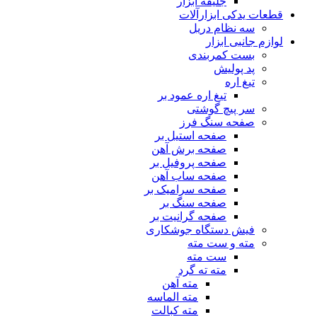
جلیقه ابزار
قطعات یدکی ابزارآلات
سه نظام دریل
لوازم جانبی ابزار
بست کمربندی
پد پولیش
تیغ اره
تیغ اره عمود بر
سر پیچ گوشتی
صفحه سنگ فرز
صفحه استیل بر
صفحه برش آهن
صفحه پروفیل بر
صفحه ساب آهن
صفحه سرامیک بر
صفحه سنگ بر
صفحه گرانیت بر
فیش دستگاه جوشکاری
مته و ست مته
ست مته
مته ته گرد
مته آهن
مته الماسه
مته کبالت