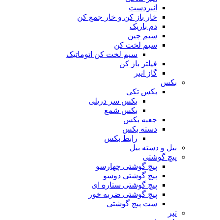
انبردست
خار باز کن و خار جمع کن
دم باریک
سیم چین
سیم لخت کن
سیم لخت کن اتوماتیک
فیلتر باز کن
گاز انبر
بکس
بکس تکی
بکس سر دریلی
بکس شمع
جعبه بکس
دسته بکس
رابط بکس
بیل و دسته بیل
پیچ گوشتی
پیچ گوشتی چهارسو
پیچ گوشتی دوسو
پیچ گوشتی ستاره‌ ای
پیچ گوشتی ضربه خور
ست پیچ گوشتی
تبر