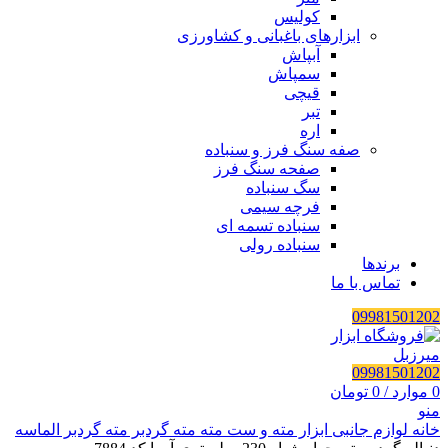
کولیس
ابزارهای باغبانی و کشاورزی
آبپاش
سمپاش
قیچی
تبر
اره
صفه سنگ فرز و سنباده
صفحه سنگ فرز
سگ سنباده
فرچه سیمی
سنباده تسمه ای
سنباده رولی
برندها
تماس با ما
09981501202
09981501202
0
موارد
/
0
تومان
منو
خانه
لوازم جانبی ابزار
مته و ست مته
مته گردبر
مته گردبر الماسه