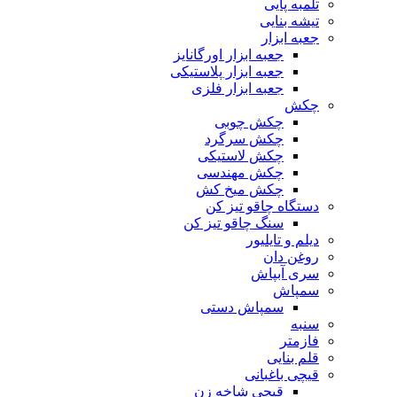
تلمبه پایی
تیشه بنایی
جعبه ابزار
جعبه ابزار اورگانایز
جعبه ابزار پلاستیکی
جعبه ابزار فلزی
چکش
چکش چوبی
چکش سرگرد
چکش لاستیکی
چکش مهندسی
چکش میخ کش
دستگاه چاقو تیز کن
سنگ چاقو تیز کن
دیلم و تایلیور
روغن دان
سری آبپاش
سمپاش
سمپاش دستی
سنبه
فازمتر
قلم بنایی
قیچی باغبانی
قیچی شاخه زن