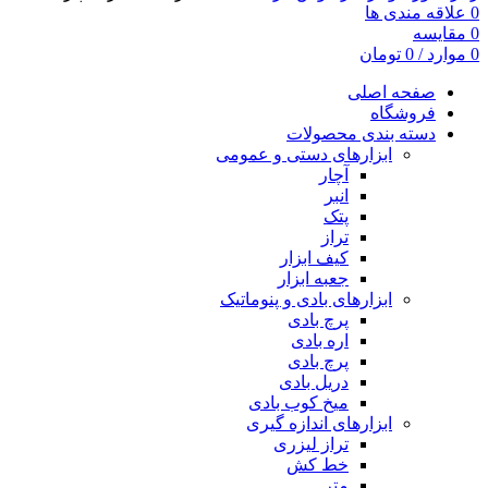
0
علاقه مندی ها
0
مقایسه
0
موارد
/
0
تومان
صفحه اصلی
فروشگاه
دسته بندی محصولات
ابزارهای دستی و عمومی
آچار
انبر
پتک
تراز
کیف ابزار
جعبه ابزار
ابزارهای بادی و پنوماتیک
پرچ بادی
اره بادی
پرچ بادی
دریل بادی
میخ کوب بادی
ابزارهای اندازه گیری
تراز لیزری
خط کش
متر