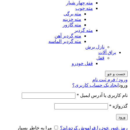
مته چهار شیار
مته چوب
مته برگی
مته خزینه
مته گازور
مته گردبر
مته گردبر آهن
مته گردبر الماسه
نازل برش
یراق آلات
قفل
قفل خودرو
جست و جو
ورود / فرم ثبت نام
ورود
ایجاد یک حساب کاربری؟
نام کاربری یا آدرس ایمیل
*
گذرواژه
*
ورود
رمز عبور خود را فراموش کرده اید؟
مرا به خاطر بسپار