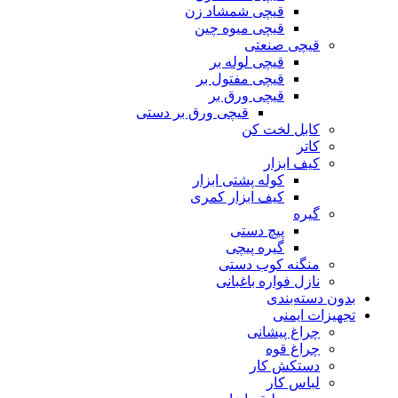
قیچی شمشاد زن
قیچی میوه چین
قیچی صنعتی
قیچی لوله بر
قیچی مفتول بر
قیچی ورق بر
قیچی ورق بر دستی
کابل لخت کن
کاتر
کیف ابزار
کوله پشتی ابزار
کیف ابزار کمری
گیره
پیچ دستی
گیره پیچی
منگنه کوب دستی
نازل فواره باغبانی
بدون دسته‌بندی
تجهیزات ایمنی
چراغ پیشانی
چراغ قوه
دستکش کار
لباس کار