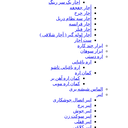
آچار یک سر رینگ
آچار جغجغه
آچار چرخ
آچار سه نظام دریل
آچار فرانسه
آچار فیلر
آچار لوله گیر ( آچار شلاقی )
ست آچار
ابزار چند کاره
ابزار سوهان
اره دستی
اره باغبانی
اره باغبانی تاشو
کمان اره
کمان اره آهن بر
کمان اره مویی
الماس شیشه بری
انبر
انبر اتصال جوشکاری
انبر پرچ
انبر جوش
انبر سوکت زن
انبر قفلی
انبر کلاغی