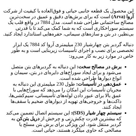
این محصول یک قطعه جانبی حیاتی و فوق‌العاده با کیفیت از شرکت
آروا (Arva)
است که برای برش‌های دقیق و عمیق در سخت‌ترین
مصالح ساختمانی طراحی شده است. مدل 7884 در واقع قلب یک
سیستم سوراخکاری است که به شما کمک می‌کند تا با قدرتی
بی‌نظیر، در بتن و سازه‌های سیمانی، حفره‌هایی استاندارد ایجاد کنید.
دنباله گردبر بتن چهارشیار 230 میلیمتری آروا کد 7884 یک ابزار
تخصصی برای نصب و اجرای تأسیسات زیربنایی است و به طور
خاص در موارد زیر به کار می‌رود:
برش در مصالح سخت:
این دنباله به گردبرهای بتن متصل
می‌شود و برای ایجاد سوراخ‌های دایره‌ای در بتن، سیمان و
انواع دیوارها طراحی شده است.
عمق‌دهی در تأسیسات:
طول 230 میلیمتری این دنباله به
مجریان تأسیسات این امکان را می‌دهد که سوراخ‌هایی با
عمق بالا برای عبور دادن لوله‌های تأسیساتی، سیم‌کشی‌ها،
داکت‌ها و خروجی‌های تهویه از دیوارهای ضخیم یا سقف‌ها
ایجاد کنند.
سیستم چهار شیار (SDS):
این سیستم اتصال تضمین می‌کند
که بیشترین قدرت چکش‌زنی و چرخش از
دریل بتن‌کن
به
گردبر منتقل شود. این ویژگی برای برش بتن مسلح یا
مصالحی که حاوی میلگرد هستند، حیاتی است.