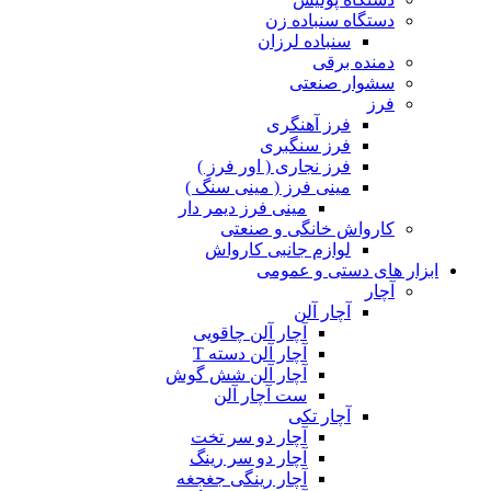
دستگاه سنباده زن
سنباده لرزان
دمنده برقی
سشوار صنعتی
فرز
فرز آهنگری
فرز سنگبری
فرز نجاری ( اور فرز )
مینی فرز ( مینی سنگ )
مینی فرز دیمر دار
کارواش خانگی و صنعتی
لوازم جانبی کارواش
ابزار های دستی و عمومی
آچار
آچار آلن
آچار آلن چاقویی
آچار آلن دسته T
آچار آلن شش گوش
ست آچار آلن
آچار تکی
آچار دو سر تخت
آچار دو سر رینگ
آچار رینگی جغجغه