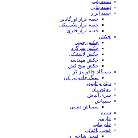
تلمبه پایی
تیشه بنایی
جعبه ابزار
جعبه ابزار اورگانایز
جعبه ابزار پلاستیکی
جعبه ابزار فلزی
چکش
چکش چوبی
چکش سرگرد
چکش لاستیکی
چکش مهندسی
چکش میخ کش
دستگاه چاقو تیز کن
سنگ چاقو تیز کن
دیلم و تایلیور
روغن دان
سری آبپاش
سمپاش
سمپاش دستی
سنبه
فازمتر
قلم بنایی
قیچی باغبانی
قیچی شاخه زن