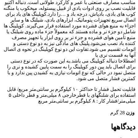
مناسب مصارف صنعتی با عمر و کارکرد طولانی است. دنباله اکتیو
قابلیت نصب بر روی ادوات بادی از قبیل پیستوله، میخکوب یا منگنه
کوب های بادی، بادپاش، درجه باد و …را دارد.کوپلینگ های باد برای
اتصال سریع تجهیزات پنوماتیک، ابزارهای بادی، شیلنگ ها و سایر
اجزاء به منبع هوای فشرده مورد استفاده قرار می‌گیرند. کوپلینگ ها
شامل دو جزء نر و ماده هستند که معمولاً جزء ماده روی شیلنگ یا
منبع تأمین هوای فشرده و جزء نر بر روی ابزار یا تجهیز مصرف
کننده باد نصب ‌می‌شود.پلینگ های مادگی نیز به دو نوع دستی و
اتومات تقسیم می شود.تفاوت این دو نوع کوپلینگ در نحوه ی اتصال
آنها به قسمت نری یا
اصطلاحا دنباله کوپلینگ می باشد.به این صورت که در نوع دستی
برای اتصال باید پین دور کوپلینگ را به سمت پایین کشیده و نری را
متصل نمود در حالی که نوع اتومات نیازی به کشیدن پین ندارد و با
کمترین فشار متصل می شود.
قابلیت تحمل فشار تا حداکثر ۱۰ کیلوگرم بر سانتی‌متر مربع/ قابل
استفاده برای شلنگهای با قطرخارجی ۸ میلی‌متر و قطر داخلی ۵
میلی‌متر/فشار کار : ۸ کیلوگرم بر سانتی‌متر مربع
وزن
28 گرم
دیدگاهها