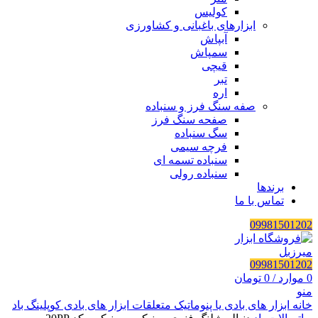
کولیس
ابزارهای باغبانی و کشاورزی
آبپاش
سمپاش
قیچی
تبر
اره
صفه سنگ فرز و سنباده
صفحه سنگ فرز
سگ سنباده
فرچه سیمی
سنباده تسمه ای
سنباده رولی
برندها
تماس با ما
09981501202
09981501202
0
موارد
/
0
تومان
منو
خانه
ابزار های بادی یا پنوماتیک
متعلقات ابزار های بادی
کوپلینگ باد