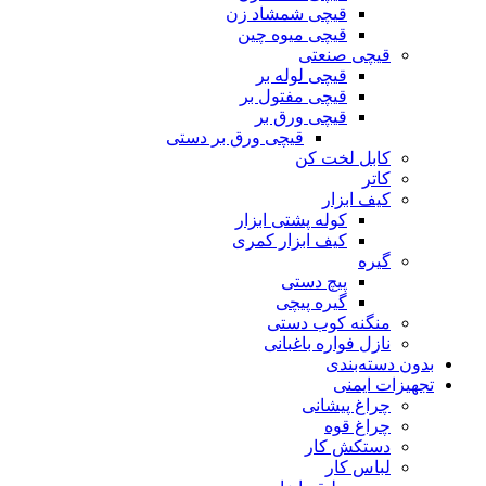
قیچی شمشاد زن
قیچی میوه چین
قیچی صنعتی
قیچی لوله بر
قیچی مفتول بر
قیچی ورق بر
قیچی ورق بر دستی
کابل لخت کن
کاتر
کیف ابزار
کوله پشتی ابزار
کیف ابزار کمری
گیره
پیچ دستی
گیره پیچی
منگنه کوب دستی
نازل فواره باغبانی
بدون دسته‌بندی
تجهیزات ایمنی
چراغ پیشانی
چراغ قوه
دستکش کار
لباس کار