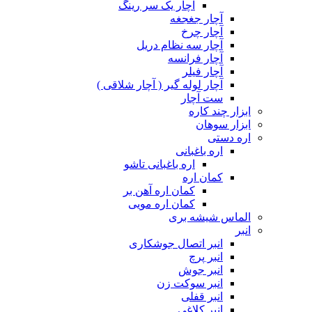
آچار یک سر رینگ
آچار جغجغه
آچار چرخ
آچار سه نظام دریل
آچار فرانسه
آچار فیلر
آچار لوله گیر ( آچار شلاقی )
ست آچار
ابزار چند کاره
ابزار سوهان
اره دستی
اره باغبانی
اره باغبانی تاشو
کمان اره
کمان اره آهن بر
کمان اره مویی
الماس شیشه بری
انبر
انبر اتصال جوشکاری
انبر پرچ
انبر جوش
انبر سوکت زن
انبر قفلی
انبر کلاغی