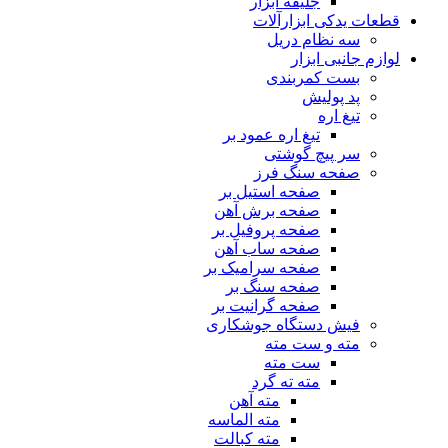
جلیقه ابزار
قطعات یدکی ابزارآلات
سه نظام دریل
لوازم جانبی ابزار
بست کمربندی
پد پولیش
تیغ اره
تیغ اره عمود بر
سر پیچ گوشتی
صفحه سنگ فرز
صفحه استیل بر
صفحه برش آهن
صفحه پروفیل بر
صفحه ساب آهن
صفحه سرامیک بر
صفحه سنگ بر
صفحه گرانیت بر
فیش دستگاه جوشکاری
مته و ست مته
ست مته
مته ته گرد
مته آهن
مته الماسه
مته کبالت