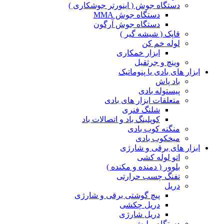
دستگاه جوش ( اینورتر جوشکاری )
دستگاه جوش MMA
دستگاه جوش آرگون
قاپک ( شیشه گیر )
لوله خم کن
ابزار خمکاری
وینچ و جرثقیل
ابزار های بادی یا پنوماتیک
باد پاش
پیستوله بادی
متعلقات ابزار های بادی
شلنگ فنری
کوپلینگ باد و اتصالات باد
منگنه کوب بادی
میخکوب بادی
ابزار های برقی و شارژی
اتو لوله کشی
بلوور ( دمنده و مکنده )
تفنگ چسب حرارتی
دریل
پیچ گوشتی برقی و شارژی
دریل چکشی
دریل شارژی
دستگاه پولیش