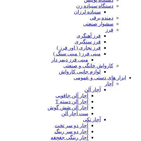
دستگاه سنباده زن
سنباده لرزان
دمنده برقی
سشوار صنعتی
فرز
فرز آهنگری
فرز سنگبری
فرز نجاری ( اور فرز )
مینی فرز ( مینی سنگ )
مینی فرز دیمر دار
کارواش خانگی و صنعتی
لوازم جانبی کارواش
ابزار های دستی و عمومی
آچار
آچار آلن
آچار آلن چاقویی
آچار آلن دسته T
آچار آلن شش گوش
ست آچار آلن
آچار تکی
آچار دو سر تخت
آچار دو سر رینگ
آچار رینگی جغجغه