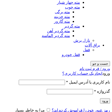
مته چهار شیار
مته چوب
مته برگی
مته خزینه
مته گازور
مته گردبر
مته گردبر آهن
مته گردبر الماسه
نازل برش
یراق آلات
قفل
قفل خودرو
جست و جو
ورود / فرم ثبت نام
ورود
ایجاد یک حساب کاربری؟
نام کاربری یا آدرس ایمیل
*
گذرواژه
*
ورود
رمز عبور خود را فراموش کرده اید؟
مرا به خاطر بسپار