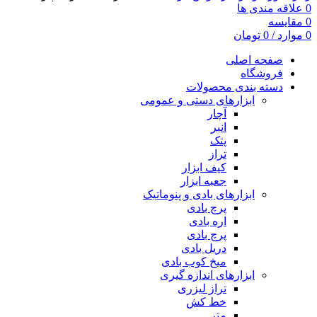
0
علاقه مندی ها
0
مقایسه
0
موارد
/
0
تومان
صفحه اصلی
فروشگاه
دسته بندی محصولات
ابزارهای دستی و عمومی
آچار
انبر
پتک
تراز
کیف ابزار
جعبه ابزار
ابزارهای بادی و پنوماتیک
پرچ بادی
اره بادی
پرچ بادی
دریل بادی
میخ کوب بادی
ابزارهای اندازه گیری
تراز لیزری
خط کش
متر