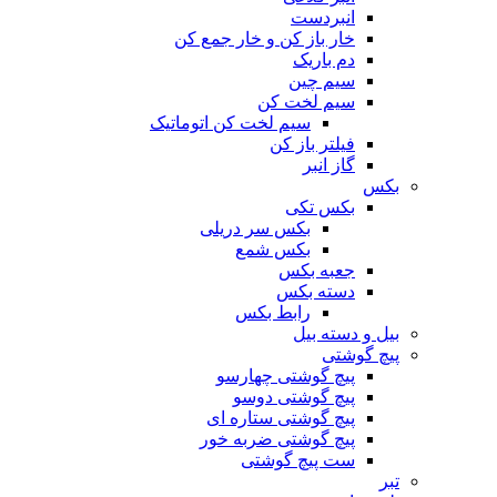
انبردست
خار باز کن و خار جمع کن
دم باریک
سیم چین
سیم لخت کن
سیم لخت کن اتوماتیک
فیلتر باز کن
گاز انبر
بکس
بکس تکی
بکس سر دریلی
بکس شمع
جعبه بکس
دسته بکس
رابط بکس
بیل و دسته بیل
پیچ گوشتی
پیچ گوشتی چهارسو
پیچ گوشتی دوسو
پیچ گوشتی ستاره‌ ای
پیچ گوشتی ضربه خور
ست پیچ گوشتی
تبر