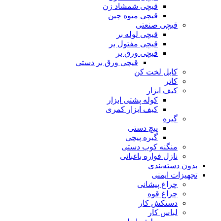
قیچی شمشاد زن
قیچی میوه چین
قیچی صنعتی
قیچی لوله بر
قیچی مفتول بر
قیچی ورق بر
قیچی ورق بر دستی
کابل لخت کن
کاتر
کیف ابزار
کوله پشتی ابزار
کیف ابزار کمری
گیره
پیچ دستی
گیره پیچی
منگنه کوب دستی
نازل فواره باغبانی
بدون دسته‌بندی
تجهیزات ایمنی
چراغ پیشانی
چراغ قوه
دستکش کار
لباس کار