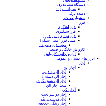
دستگاه سنباده زن
سنباده لرزان
دمنده برقی
سشوار صنعتی
فرز
فرز آهنگری
فرز سنگبری
فرز نجاری ( اور فرز )
مینی فرز ( مینی سنگ )
مینی فرز دیمر دار
کارواش خانگی و صنعتی
لوازم جانبی کارواش
ابزار های دستی و عمومی
آچار
آچار آلن
آچار آلن چاقویی
آچار آلن دسته T
آچار آلن شش گوش
ست آچار آلن
آچار تکی
آچار دو سر تخت
آچار دو سر رینگ
آچار رینگی جغجغه