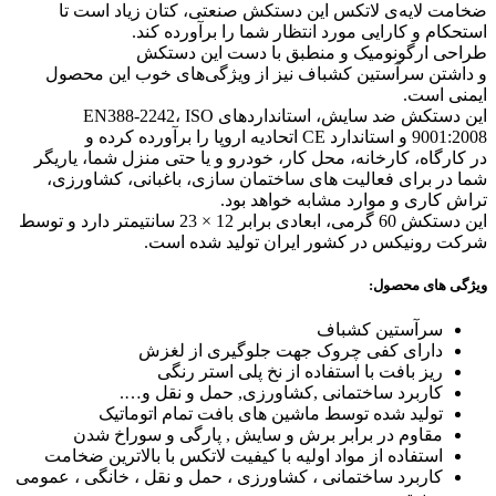
ضخامت لایه‌ی لاتکس این دستکش صنعتی، کتان زیاد است تا
استحکام و کارایی مورد انتظار شما را برآورده کند.
طراحی ارگونومیک و منطبق با دست این دستکش
و داشتن سرآستین کشباف نیز از ویژگی‌های خوب این محصول
ایمنی است.
این دستکش ضد سایش، استانداردهای EN388-2242، ISO
9001:2008 و استاندارد CE اتحادیه اروپا را برآورده کرده و
در کارگاه، کارخانه، محل کار، خودرو و یا حتی منزل شما، یاریگر
شما در برای فعالیت های ساختمان سازی، باغبانی، کشاورزی،
تراش کاری و موارد مشابه خواهد بود.
این دستکش 60 گرمی، ابعادی برابر 12 × 23 سانتیمتر دارد و توسط
شرکت رونیکس در کشور ایران تولید شده است.
ویژگی های محصول:
سرآستین کشباف
دارای کفی چروک جهت جلوگیری از لغزش
ریز بافت با استفاده از نخ پلی استر رنگی
کاربرد ساختمانی ,کشاورزی, حمل و نقل و….
تولید شده توسط ماشین های بافت تمام اتوماتیک
مقاوم در برابر برش و سایش , پارگی و سوراخ شدن
استفاده از مواد اولیه با کیفیت لاتکس با بالاترین ضخامت
کاربرد ساختمانی ، کشاورزی ، حمل و نقل ، خانگی ، عمومی