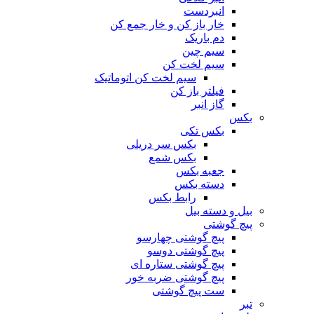
انبردست
خار باز کن و خار جمع کن
دم باریک
سیم چین
سیم لخت کن
سیم لخت کن اتوماتیک
فیلتر باز کن
گاز انبر
بکس
بکس تکی
بکس سر دریلی
بکس شمع
جعبه بکس
دسته بکس
رابط بکس
بیل و دسته بیل
پیچ گوشتی
پیچ گوشتی چهارسو
پیچ گوشتی دوسو
پیچ گوشتی ستاره‌ ای
پیچ گوشتی ضربه خور
ست پیچ گوشتی
تبر