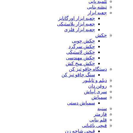
تلمبه پایی
تیشه بنایی
جعبه ابزار
جعبه ابزار اورگانایز
جعبه ابزار پلاستیکی
جعبه ابزار فلزی
چکش
چکش چوبی
چکش سرگرد
چکش لاستیکی
چکش مهندسی
چکش میخ کش
دستگاه چاقو تیز کن
سنگ چاقو تیز کن
دیلم و تایلیور
روغن دان
سری آبپاش
سمپاش
سمپاش دستی
سنبه
فازمتر
قلم بنایی
قیچی باغبانی
قیچی شاخه زن