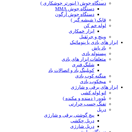
دستگاه جوش ( اینورتر جوشکاری )
دستگاه جوش MMA
دستگاه جوش آرگون
قاپک ( شیشه گیر )
لوله خم کن
ابزار خمکاری
وینچ و جرثقیل
ابزار های بادی یا پنوماتیک
باد پاش
پیستوله بادی
متعلقات ابزار های بادی
شلنگ فنری
کوپلینگ باد و اتصالات باد
منگنه کوب بادی
میخکوب بادی
ابزار های برقی و شارژی
اتو لوله کشی
بلوور ( دمنده و مکنده )
تفنگ چسب حرارتی
دریل
پیچ گوشتی برقی و شارژی
دریل چکشی
دریل شارژی
دستگاه پولیش