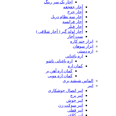
آچار یک سر رینگ
آچار جغجغه
آچار چرخ
آچار سه نظام دریل
آچار فرانسه
آچار فیلر
آچار لوله گیر ( آچار شلاقی )
ست آچار
ابزار چند کاره
ابزار سوهان
اره دستی
اره باغبانی
اره باغبانی تاشو
کمان اره
کمان اره آهن بر
کمان اره مویی
الماس شیشه بری
انبر
انبر اتصال جوشکاری
انبر پرچ
انبر جوش
انبر سوکت زن
انبر قفلی
انبر کلاغی