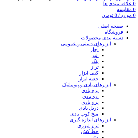
0
علاقه مندی ها
0
مقایسه
0
موارد
/
0
تومان
صفحه اصلی
فروشگاه
دسته بندی محصولات
ابزارهای دستی و عمومی
آچار
انبر
پتک
تراز
کیف ابزار
جعبه ابزار
ابزارهای بادی و پنوماتیک
پرچ بادی
اره بادی
پرچ بادی
دریل بادی
میخ کوب بادی
ابزارهای اندازه گیری
تراز لیزری
خط کش
متر