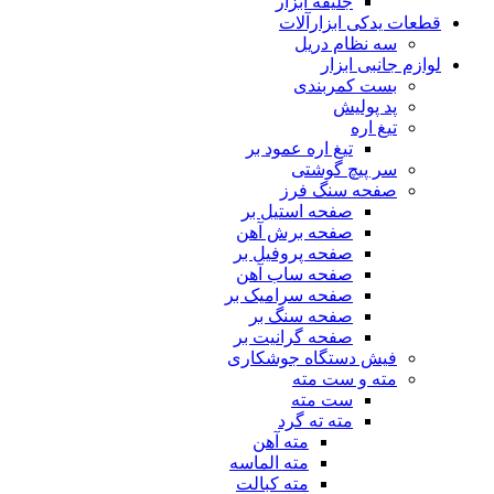
جلیقه ابزار
قطعات یدکی ابزارآلات
سه نظام دریل
لوازم جانبی ابزار
بست کمربندی
پد پولیش
تیغ اره
تیغ اره عمود بر
سر پیچ گوشتی
صفحه سنگ فرز
صفحه استیل بر
صفحه برش آهن
صفحه پروفیل بر
صفحه ساب آهن
صفحه سرامیک بر
صفحه سنگ بر
صفحه گرانیت بر
فیش دستگاه جوشکاری
مته و ست مته
ست مته
مته ته گرد
مته آهن
مته الماسه
مته کبالت