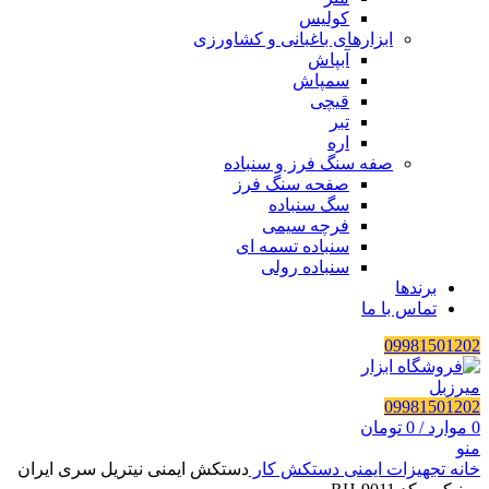
کولیس
ابزارهای باغبانی و کشاورزی
آبپاش
سمپاش
قیچی
تبر
اره
صفه سنگ فرز و سنباده
صفحه سنگ فرز
سگ سنباده
فرچه سیمی
سنباده تسمه ای
سنباده رولی
برندها
تماس با ما
09981501202
09981501202
0
موارد
/
0
تومان
منو
خانه
تجهیزات ایمنی
دستکش کار
دستکش ایمنی نیتریل سری ایران