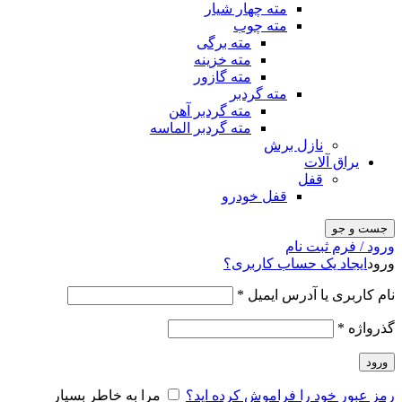
مته چهار شیار
مته چوب
مته برگی
مته خزینه
مته گازور
مته گردبر
مته گردبر آهن
مته گردبر الماسه
نازل برش
یراق آلات
قفل
قفل خودرو
جست و جو
ورود / فرم ثبت نام
ورود
ایجاد یک حساب کاربری؟
نام کاربری یا آدرس ایمیل
*
گذرواژه
*
ورود
رمز عبور خود را فراموش کرده اید؟
مرا به خاطر بسپار