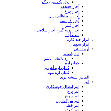
آچار یک سر رینگ
آچار جغجغه
آچار چرخ
آچار سه نظام دریل
آچار فرانسه
آچار فیلر
آچار لوله گیر ( آچار شلاقی )
ست آچار
ابزار چند کاره
ابزار سوهان
اره دستی
اره باغبانی
اره باغبانی تاشو
کمان اره
کمان اره آهن بر
کمان اره مویی
الماس شیشه بری
انبر
انبر اتصال جوشکاری
انبر پرچ
انبر جوش
انبر سوکت زن
انبر قفلی
انبر کلاغی