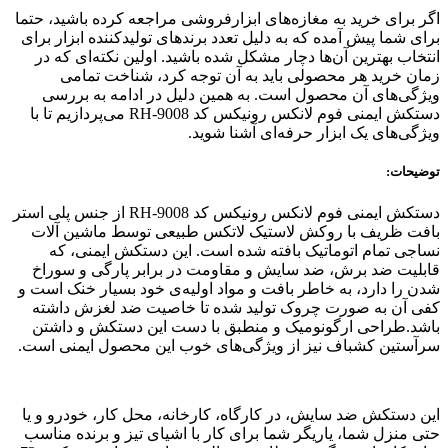
اگر برای خرید به مغازه‌های ابزارفروشی مراجعه کرده باشید، حتما
برای شما پیش آمده که به دلیل تعدد برندهای تولیدکننده ابزار برای
انتخاب بهترین آن‌ها دچار مشکل شده باشید. اولین نکته‌ای که در
زمان خرید هر محصولی باید به آن توجه کرد، شناخت تمامی
ویژگی‌های آن محصول است. به همین دلیل در ادامه به بررسی
دستکش ایمنی فوم لانکس رونیکس کد RH-9008 می‌پردازیم تا با
ویژگی‌های یک ابزار حرفه‌ای آشنا شوید.
توضیحات:
دستکش ایمنی فوم لانکس رونیکس کد RH-9008 از جنس پلی استر
بافت ظریف با روکش لاستیک لاتکس طبیعی توسط ماشین آلات
نساجی تمام اتوماتیک بافته شده است. این دستکش ایمنی، که
قابلیت ضد برش، ضد سایش و مقاومت در برابر پارگی و سوراخ
شدن را دارد، به خاطر بافت و مواد اولیه‌ی خود بسیار خنک است و
کفی آن به صورت چروک تولید شده تا خاصیت ضد لغزش داشته
باشد.طراحی ارگونومیک و منطبق با دست این دستکش و داشتن
سرآستین کشباف نیز از ویژگی‌های خوب این محصول ایمنی است.
این دستکش ضد سایش، در کارگاه، کارخانه، محل کار، خودرو و یا
حتی منزل شما، یاریگر شما برای کار با اشیای تیز و برنده مناسب