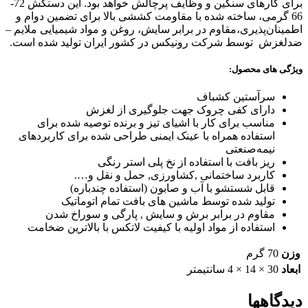
برای کارهای سنگین و وظایف پرچالش خواهد بود. این دستکش 72-
66 گرمی، ساخته شده با مقاومت کششی بالا برای تضمین دوام و
اطمینان‌پذیری،مقاوم در برابر سایش، روغن و مواد شیمیایی ملایم –
ضدلغزش توسط شرکت رونیکس در کشور ایران تولید شده است.
ویژگی های محصول:
سرآستین کشباف
دارای کفی چروک جهت جلوگیری از لغزش
مناسب برای کار با اشیای تیز و برنده توصیه شده برای
استفاده همراه با عینک ایمنی طراحی شده برای کاربردهای
نیمه‌صنعتی
ریز بافت با استفاده از نخ پلی استر رنگی
کاربرد ساختمانی ,کشاورزی, حمل و نقل و….
قابل شستشو با آب و صابون (استفاده چندباره)
تولید شده توسط ماشین های بافت تمام اتوماتیک
مقاوم در برابر برش و سایش , پارگی و سوراخ شدن
استفاده از مواد اولیه با کیفیت لاتکس با بالاترین ضخامت
وزن
70 گرم
ابعاد
30 × 14 × 4 سانتیمتر
دیدگاهها