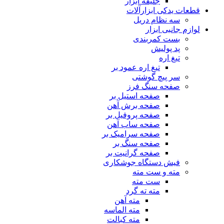
جلیقه ابزار
قطعات یدکی ابزارآلات
سه نظام دریل
لوازم جانبی ابزار
بست کمربندی
پد پولیش
تیغ اره
تیغ اره عمود بر
سر پیچ گوشتی
صفحه سنگ فرز
صفحه استیل بر
صفحه برش آهن
صفحه پروفیل بر
صفحه ساب آهن
صفحه سرامیک بر
صفحه سنگ بر
صفحه گرانیت بر
فیش دستگاه جوشکاری
مته و ست مته
ست مته
مته ته گرد
مته آهن
مته الماسه
مته کبالت