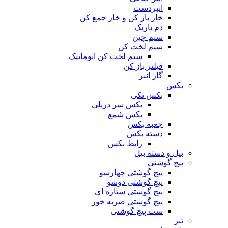
انبردست
خار باز کن و خار جمع کن
دم باریک
سیم چین
سیم لخت کن
سیم لخت کن اتوماتیک
فیلتر باز کن
گاز انبر
بکس
بکس تکی
بکس سر دریلی
بکس شمع
جعبه بکس
دسته بکس
رابط بکس
بیل و دسته بیل
پیچ گوشتی
پیچ گوشتی چهارسو
پیچ گوشتی دوسو
پیچ گوشتی ستاره‌ ای
پیچ گوشتی ضربه خور
ست پیچ گوشتی
تبر