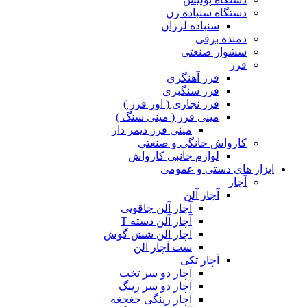
دستگاه سنباده زن
سنباده لرزان
دمنده برقی
سشوار صنعتی
فرز
فرز آهنگری
فرز سنگبری
فرز نجاری ( اور فرز )
مینی فرز ( مینی سنگ )
مینی فرز دیمر دار
کارواش خانگی و صنعتی
لوازم جانبی کارواش
ابزار های دستی و عمومی
آچار
آچار آلن
آچار آلن چاقویی
آچار آلن دسته T
آچار آلن شش گوش
ست آچار آلن
آچار تکی
آچار دو سر تخت
آچار دو سر رینگ
آچار رینگی جغجغه