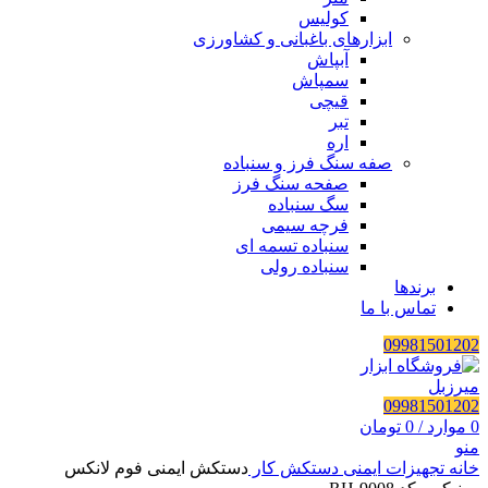
کولیس
ابزارهای باغبانی و کشاورزی
آبپاش
سمپاش
قیچی
تبر
اره
صفه سنگ فرز و سنباده
صفحه سنگ فرز
سگ سنباده
فرچه سیمی
سنباده تسمه ای
سنباده رولی
برندها
تماس با ما
09981501202
09981501202
0
موارد
/
0
تومان
منو
خانه
تجهیزات ایمنی
دستکش کار
دستکش ایمنی فوم لانکس