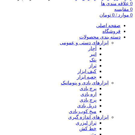
0
علاقه مندی ها
0
مقایسه
0
موارد
/
0
تومان
صفحه اصلی
فروشگاه
دسته بندی محصولات
ابزارهای دستی و عمومی
آچار
انبر
پتک
تراز
کیف ابزار
جعبه ابزار
ابزارهای بادی و پنوماتیک
پرچ بادی
اره بادی
پرچ بادی
دریل بادی
میخ کوب بادی
ابزارهای اندازه گیری
تراز لیزری
خط کش
متر