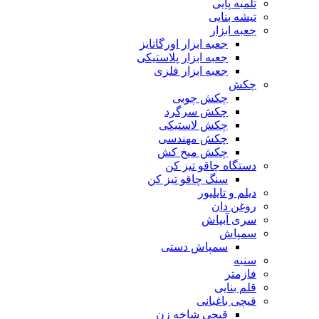
تلمبه پایی
تیشه بنایی
جعبه ابزار
جعبه ابزار اورگانایز
جعبه ابزار پلاستیکی
جعبه ابزار فلزی
چکش
چکش چوبی
چکش سرگرد
چکش لاستیکی
چکش مهندسی
چکش میخ کش
دستگاه چاقو تیز کن
سنگ چاقو تیز کن
دیلم و تایلیور
روغن دان
سری آبپاش
سمپاش
سمپاش دستی
سنبه
فازمتر
قلم بنایی
قیچی باغبانی
قیچی شاخه زن