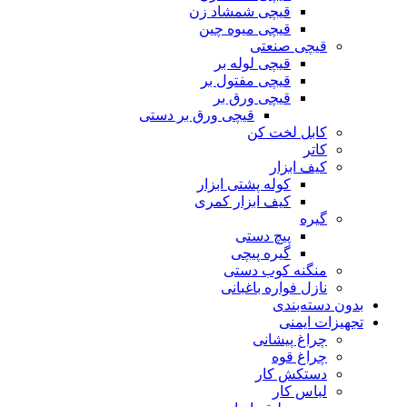
قیچی شمشاد زن
قیچی میوه چین
قیچی صنعتی
قیچی لوله بر
قیچی مفتول بر
قیچی ورق بر
قیچی ورق بر دستی
کابل لخت کن
کاتر
کیف ابزار
کوله پشتی ابزار
کیف ابزار کمری
گیره
پیچ دستی
گیره پیچی
منگنه کوب دستی
نازل فواره باغبانی
بدون دسته‌بندی
تجهیزات ایمنی
چراغ پیشانی
چراغ قوه
دستکش کار
لباس کار