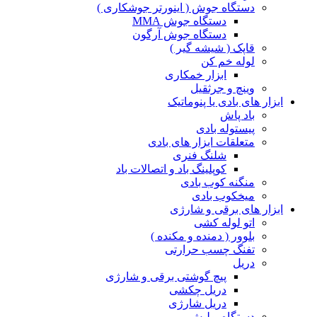
دستگاه جوش ( اینورتر جوشکاری )
دستگاه جوش MMA
دستگاه جوش آرگون
قاپک ( شیشه گیر )
لوله خم کن
ابزار خمکاری
وینچ و جرثقیل
ابزار های بادی یا پنوماتیک
باد پاش
پیستوله بادی
متعلقات ابزار های بادی
شلنگ فنری
کوپلینگ باد و اتصالات باد
منگنه کوب بادی
میخکوب بادی
ابزار های برقی و شارژی
اتو لوله کشی
بلوور ( دمنده و مکنده )
تفنگ چسب حرارتی
دریل
پیچ گوشتی برقی و شارژی
دریل چکشی
دریل شارژی
دستگاه پولیش