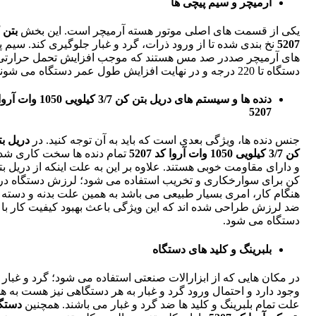
آرمیچر و سیم پیچی ها
یکی از قسمت های اصلی موتور هسته آرمیچر است. این بخش
بتن 
5207
نخ بندی شده تا از ورود ذرات، گرد و غبار جلوگیری کند. سیم 
های آرمیچر صددر صد مس هستند که موجب افزایش تحمل حرارتی
دستگاه تا 220 درجه و در نهایت افزایش طول عمر دستگاه می شوند.
دنده ها و سیستم های دریل بتن کن 3/7 کیلویی
5207
جنس دنده ها، ویژگی بعدی است که باید به آن توجه کنید. در
دریل ب
کن 3/7 کیلویی 1050 وات آروا کد 5207
تمام دنده ها سخت کاری شده
و دارای مقاومت خوبی هستند. علاوه بر این به علت اینکه از دریل بت
کن برای سوارخکاری و تخریب استفاده می شود؛ لرزش دستگاه در
هنگام کار، امری بسیار طبیعی می باشد به همین علت بدنه و دسته 
ضد لرزش طراحی شده اند که این ویژگی باعث بهبود کیفیت کار با
دستگاه می شود.
بلبرینگ و کلید های دستگاه
در مکان هایی که از ابزارالات صنعتی استفاده می شود؛ گرد و غبار 
وجود دارد و احتمال ورود گرد و غبار به هر دستگاهی نیز هست به ه
علت تمام بلبرینگ و کلید ها ضد گرد و غبار می باشند. همچنین
دستگ