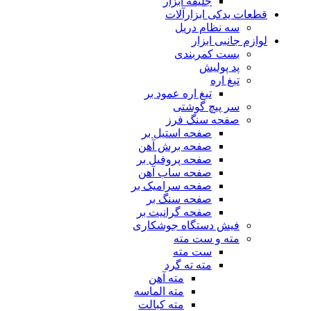
جلیقه ابزار
قطعات یدکی ابزارآلات
سه نظام دریل
لوازم جانبی ابزار
بست کمربندی
پد پولیش
تیغ اره
تیغ اره عمود بر
سر پیچ گوشتی
صفحه سنگ فرز
صفحه استیل بر
صفحه برش آهن
صفحه پروفیل بر
صفحه ساب آهن
صفحه سرامیک بر
صفحه سنگ بر
صفحه گرانیت بر
فیش دستگاه جوشکاری
مته و ست مته
ست مته
مته ته گرد
مته آهن
مته الماسه
مته کبالت