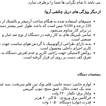
می باشد تا تمام نگرانی ها شما را برطرف سازد.
از دیگر ویژگی های دریل چکشی آروا:
سیم­‌های استفاده شده به هنگام ساخت آرمیچر و بالشتک از ن
220 درجه و 100% مس است که باعث طول عمر بیشتر دست
در برابر کار مداوم می‌شود.
تمامی بلبرینگ­ های به کار رفته در دستگاه از نوع ضد غبار و
صنعتی است.
بدنه دارای طراحی ارگونومیک با گردش هوای مناسب جهت 
کاری اجزای داخلی محصول است
روکش لاستیکی جهت راحتی کاربر و عدم لغزش دستگاه به ه
تعرق کف دست بر روی آن قرار گرفته است.
مشخصات دستگاه:
لوازم جانبی: دسته جانبی، قلم نوک تیز، قلم سرتخت، سه عد
مته، یک جفت ذغال، عمق سنج، تیوپ گیریس
ولتاژ برق: تکفاز ۲۲۰ ولت
فرکانس برق ورودی: ۵۰ الی ۶۰ هرتز
قدرت (توان) دستگاه: ۱۰۵۰ وات