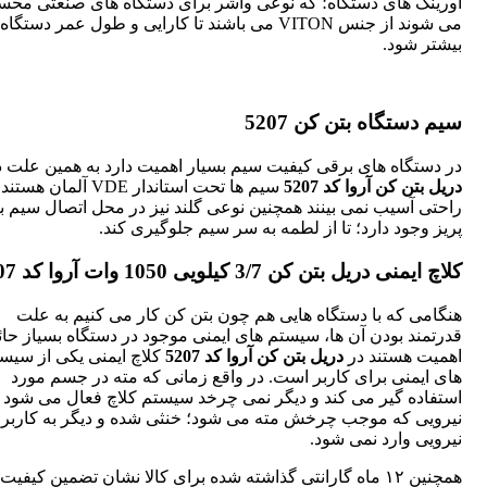
اورینگ های دستگاه؛ که نوعی واشر برای دستگاه های صنعتی مح
می شوند از جنس VITON می باشند تا کارایی و طول عمر دستگاه
بیشتر شود.
سیم دستگاه بتن کن 5207
در دستگاه های برقی کیفیت سیم بسیار اهمیت دارد به همین علت د
دریل بتن کن آروا کد 5207
سیم ها تحت استاندار VDE آلمان 
راحتی آسیب نمی بینند همچنین نوعی گلند نیز در محل اتصال سیم ب
پریز وجود دارد؛ تا از لطمه به سر سیم جلوگیری کند.
کلاچ ایمنی دریل بتن کن 3/7 کیلویی 1050 وات آروا کد 5207
هنگامی که با دستگاه هایی هم چون بتن کن کار می کنیم به علت
قدرتمند بودن آن ها، سیستم های ایمنی موجود در دستگاه بسیاز حائ
اهمیت هستند در
دریل بتن کن آروا کد 5207
کلاچ ایمنی یکی از سیس
های ایمنی برای کاربر است. در واقع زمانی که مته در جسم مورد
استفاده گیر می کند و دیگر نمی چرخد سیستم کلاچ فعال می شود 
نیرویی که موجب چرخش مته می شود؛ خنثی شده و دیگر به کاربر
نیرویی وارد نمی شود.
همچنین ۱۲ ماه گارانتی گذاشته شده برای کالا نشان تضمین کیفیت 