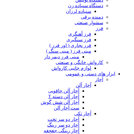
دستگاه سنباده زن
سنباده لرزان
دمنده برقی
سشوار صنعتی
فرز
فرز آهنگری
فرز سنگبری
فرز نجاری ( اور فرز )
مینی فرز ( مینی سنگ )
مینی فرز دیمر دار
کارواش خانگی و صنعتی
لوازم جانبی کارواش
ابزار های دستی و عمومی
آچار
آچار آلن
آچار آلن چاقویی
آچار آلن دسته T
آچار آلن شش گوش
ست آچار آلن
آچار تکی
آچار دو سر تخت
آچار دو سر رینگ
آچار رینگی جغجغه