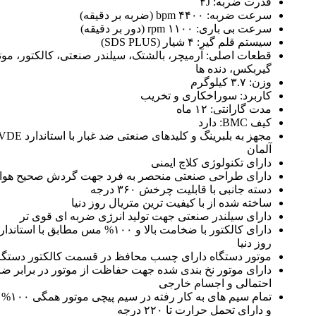
قدرت ضربه: ۴J
سرعت ضربه: ۴۴۰۰ bpm (ضربه بر دقیقه)
سرعت بی باری: ۱۱۰۰ rpm (دور بر دقیقه)
سیستم قلم گیر: ۴ شیار (SDS PLUS)
قطعات اصلی: آرمیچر، بالشتک، سیلندر صنعتی، کالکتور، موت
گیربکس، دنده ها
وزن: ۳.۷ کیلوگرم
کاربرد: سوراخکاری و تخریب
مدت گارانتی: ۱۲ ماه
کیف BMC: دارد
مجهز به بلبرینگ و کلیدهای صنعتی ضد غبار با استاندارد
آلمان
دارای تکنولوژی کلاچ ایمنی
دارای طراحی صنعتی منحصر به فرد جهت گردش صحیح هوا
دسته جانبی با قابلیت چرخش ۳۶۰ درجه
ساخته شده از با کیفیت ترین متریال روز دنیا
دارای سیلندر صنعتی جهت تولید انرژی ضربه ای قوی تر
دارای کالکتور با ضخامت بالا و ۱۰۰% مس مطابق با اس
روز دنیا
موتور دستگاه دارای چسب محافظ در قسمت کالکتور دستگا
دارای موتور نخ بندی شده جهت حفاظت از موتور در برابر ض
احتمالی و اجسام خارجی
تمام سیم های به کا
و دارای تحمل حرارت تا ۲۲۰ درجه