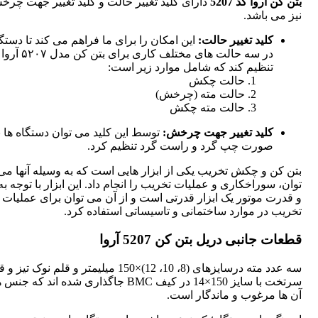
بتن کن آروا کد 5207
دارای کلید تغییر حالت و کلید تغییر جهت چر
نیز می باشد.
کلید تغییر حالت:
این امکان را برای ما فراهم می کند تا دستگا
در سه حالت های مختلف کاری برای بتن کن مدل ۵۲۰۷ آروا
تنظیم کند که شامل موارد زیر است:
حالت چکش
حالت مته (چرخش)
حالت مته چکش
کلید تغییر جهت چرخش:
توسط این کلید می توان دستگاه ها ب
صورت چپ گرد و راست گرد تنظیم کرد.
بتن کن و چکش تخریب یکی از ابزار هایی است که به وسیله آنها می
توان، سوراخکاری و عملیات تخریب را انجام داد. این ابزار با توجه ب
و قدرت موتور یک ابزار قدرتی است و از آن می توان برای عملیات 
تخریب در موارد ساختمانی و تاسیساتی استفاده کرد.
قطعات جانبی دریل بتن کن 5207 آروا
سه عدد مته درسایزهای (8، 10، 12)×150 میلیمتر و قلم نوک تیز 
سرتخت با سایز 150×14 در کیف BMC جاگذاری شده اند که ج
آن ها مرغوب و ماندگار است.