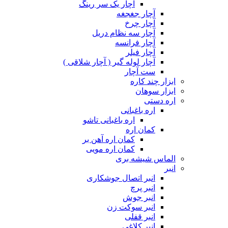
آچار یک سر رینگ
آچار جغجغه
آچار چرخ
آچار سه نظام دریل
آچار فرانسه
آچار فیلر
آچار لوله گیر ( آچار شلاقی )
ست آچار
ابزار چند کاره
ابزار سوهان
اره دستی
اره باغبانی
اره باغبانی تاشو
کمان اره
کمان اره آهن بر
کمان اره مویی
الماس شیشه بری
انبر
انبر اتصال جوشکاری
انبر پرچ
انبر جوش
انبر سوکت زن
انبر قفلی
انبر کلاغی