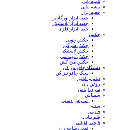
تلمبه پایی
تیشه بنایی
جعبه ابزار
جعبه ابزار اورگانایز
جعبه ابزار پلاستیکی
جعبه ابزار فلزی
چکش
چکش چوبی
چکش سرگرد
چکش لاستیکی
چکش مهندسی
چکش میخ کش
دستگاه چاقو تیز کن
سنگ چاقو تیز کن
دیلم و تایلیور
روغن دان
سری آبپاش
سمپاش
سمپاش دستی
سنبه
فازمتر
قلم بنایی
قیچی باغبانی
قیچی شاخه زن