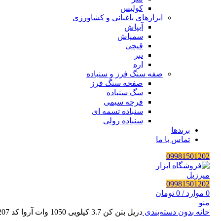
کولیس
ابزارهای باغبانی و کشاورزی
آبپاش
سمپاش
قیچی
تبر
اره
صفه سنگ فرز و سنباده
صفحه سنگ فرز
سگ سنباده
فرچه سیمی
سنباده تسمه ای
سنباده رولی
برندها
تماس با ما
09981501202
09981501202
0
موارد
/
0
تومان
منو
خانه
بدون دسته‌بندی
دریل بتن کن 3.7 کیلویی 1050 وات آروا کد 5207