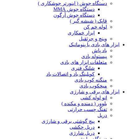
دستگاه جوش ( اینورتر جوشکاری )
دستگاه جوش MMA
دستگاه جوش آرگون
قاپک ( شیشه گیر )
لوله خم کن
ابزار خمکاری
وینچ و جرثقیل
ابزار های بادی یا پنوماتیک
باد پاش
پیستوله بادی
متعلقات ابزار های بادی
شلنگ فنری
کوپلینگ باد و اتصالات باد
منگنه کوب بادی
میخکوب بادی
ابزار های برقی و شارژی
اتو لوله کشی
بلوور ( دمنده و مکنده )
تفنگ چسب حرارتی
دریل
پیچ گوشتی برقی و شارژی
دریل چکشی
دریل شارژی
دستگاه پولیش