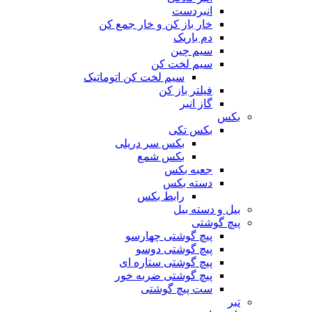
انبردست
خار باز کن و خار جمع کن
دم باریک
سیم چین
سیم لخت کن
سیم لخت کن اتوماتیک
فیلتر باز کن
گاز انبر
بکس
بکس تکی
بکس سر دریلی
بکس شمع
جعبه بکس
دسته بکس
رابط بکس
بیل و دسته بیل
پیچ گوشتی
پیچ گوشتی چهارسو
پیچ گوشتی دوسو
پیچ گوشتی ستاره‌ ای
پیچ گوشتی ضربه خور
ست پیچ گوشتی
تبر