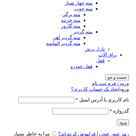
مته چهار شیار
مته چوب
مته برگی
مته خزینه
مته گازور
مته گردبر
مته گردبر آهن
مته گردبر الماسه
نازل برش
یراق آلات
قفل
قفل خودرو
جست و جو
ورود / فرم ثبت نام
ورود
ایجاد یک حساب کاربری؟
نام کاربری یا آدرس ایمیل
*
گذرواژه
*
ورود
رمز عبور خود را فراموش کرده اید؟
مرا به خاطر بسپار