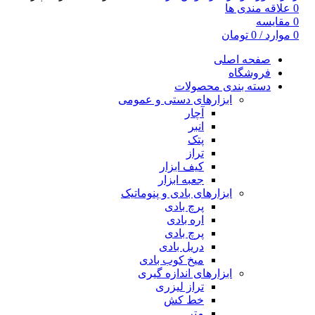
0
علاقه مندی ها
0
مقایسه
0
موارد
/
0
تومان
صفحه اصلی
فروشگاه
دسته بندی محصولات
ابزارهای دستی و عمومی
آچار
انبر
پتک
تراز
کیف ابزار
جعبه ابزار
ابزارهای بادی و پنوماتیک
پرچ بادی
اره بادی
پرچ بادی
دریل بادی
میخ کوب بادی
ابزارهای اندازه گیری
تراز لیزری
خط کش
متر