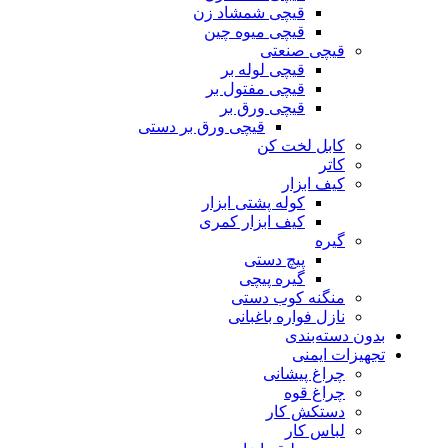
قیچی شمشاد زن
قیچی میوه چین
قیچی صنعتی
قیچی لوله بر
قیچی مفتول بر
قیچی ورق بر
قیچی ورق بر دستی
کابل لخت کن
کاتر
کیف ابزار
کوله پشتی ابزار
کیف ابزار کمری
گیره
پیچ دستی
گیره پیچی
منگنه کوب دستی
نازل فواره باغبانی
بدون دسته‌بندی
تجهیزات ایمنی
چراغ پیشانی
چراغ قوه
دستکش کار
لباس کار