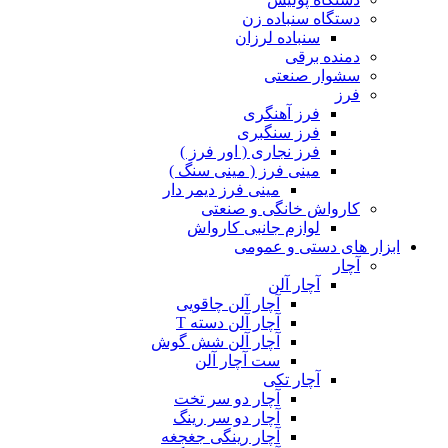
دستگاه سنباده زن
سنباده لرزان
دمنده برقی
سشوار صنعتی
فرز
فرز آهنگری
فرز سنگبری
فرز نجاری ( اور فرز )
مینی فرز ( مینی سنگ )
مینی فرز دیمر دار
کارواش خانگی و صنعتی
لوازم جانبی کارواش
ابزار های دستی و عمومی
آچار
آچار آلن
آچار آلن چاقویی
آچار آلن دسته T
آچار آلن شش گوش
ست آچار آلن
آچار تکی
آچار دو سر تخت
آچار دو سر رینگ
آچار رینگی جغجغه