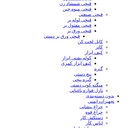
قیچی شمشاد زن
قیچی میوه چین
قیچی صنعتی
قیچی لوله بر
قیچی مفتول بر
قیچی ورق بر
قیچی ورق بر دستی
کابل لخت کن
کاتر
کیف ابزار
کوله پشتی ابزار
کیف ابزار کمری
گیره
پیچ دستی
گیره پیچی
منگنه کوب دستی
نازل فواره باغبانی
بدون دسته‌بندی
تجهیزات ایمنی
چراغ پیشانی
چراغ قوه
دستکش کار
لباس کار