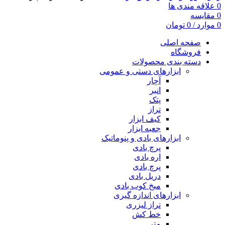
0
علاقه مندی ها
0
مقایسه
0
موارد
/
0
تومان
صفحه اصلی
فروشگاه
دسته بندی محصولات
ابزارهای دستی و عمومی
آچار
انبر
پتک
تراز
کیف ابزار
جعبه ابزار
ابزارهای بادی و پنوماتیک
پرچ بادی
اره بادی
پرچ بادی
دریل بادی
میخ کوب بادی
ابزارهای اندازه گیری
تراز لیزری
خط کش
متر