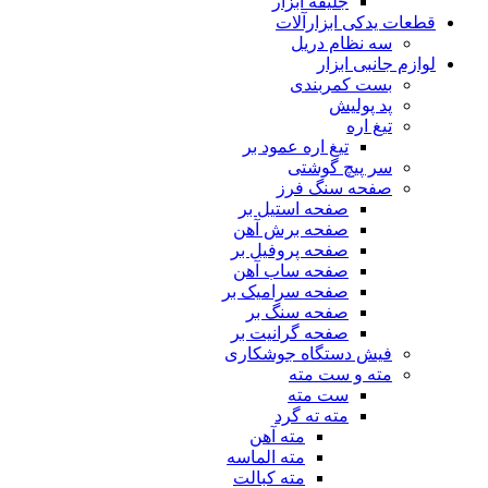
جلیقه ابزار
قطعات یدکی ابزارآلات
سه نظام دریل
لوازم جانبی ابزار
بست کمربندی
پد پولیش
تیغ اره
تیغ اره عمود بر
سر پیچ گوشتی
صفحه سنگ فرز
صفحه استیل بر
صفحه برش آهن
صفحه پروفیل بر
صفحه ساب آهن
صفحه سرامیک بر
صفحه سنگ بر
صفحه گرانیت بر
فیش دستگاه جوشکاری
مته و ست مته
ست مته
مته ته گرد
مته آهن
مته الماسه
مته کبالت