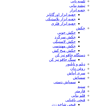
تلمبه پایی
تیشه بنایی
جعبه ابزار
جعبه ابزار اورگانایز
جعبه ابزار پلاستیکی
جعبه ابزار فلزی
چکش
چکش چوبی
چکش سرگرد
چکش لاستیکی
چکش مهندسی
چکش میخ کش
دستگاه چاقو تیز کن
سنگ چاقو تیز کن
دیلم و تایلیور
روغن دان
سری آبپاش
سمپاش
سمپاش دستی
سنبه
فازمتر
قلم بنایی
قیچی باغبانی
قیچی شاخه زن