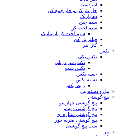
انبردست
خار باز کن و خار جمع کن
دم باریک
سیم چین
سیم لخت کن
سیم لخت کن اتوماتیک
فیلتر باز کن
گاز انبر
بکس
بکس تکی
بکس سر دریلی
بکس شمع
جعبه بکس
دسته بکس
رابط بکس
بیل و دسته بیل
پیچ گوشتی
پیچ گوشتی چهارسو
پیچ گوشتی دوسو
پیچ گوشتی ستاره‌ ای
پیچ گوشتی ضربه خور
ست پیچ گوشتی
تبر