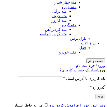
مته چهار شیار
مته چوب
مته برگی
مته خزینه
مته گازور
مته گردبر
مته گردبر آهن
مته گردبر الماسه
نازل برش
یراق آلات
قفل
قفل خودرو
جست و جو
ورود / فرم ثبت نام
ورود
ایجاد یک حساب کاربری؟
نام کاربری یا آدرس ایمیل
*
گذرواژه
*
ورود
رمز عبور خود را فراموش کرده اید؟
مرا به خاطر بسپار