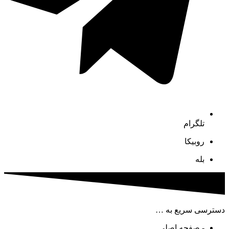
تلگرام
روبیکا
بله
دسترسی سریع به …
- صفحه اصلی