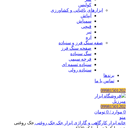
کولیس
ابزارهای باغبانی و کشاورزی
آبپاش
سمپاش
قیچی
تبر
اره
صفه سنگ فرز و سنباده
صفحه سنگ فرز
سگ سنباده
فرچه سیمی
سنباده تسمه ای
سنباده رولی
برندها
تماس با ما
09981501202
09981501202
0
موارد
/
0
تومان
منو
خانه
ابزار کارگاهی و گاراژی
ابزار جک
جک روغنی
جک روغنی