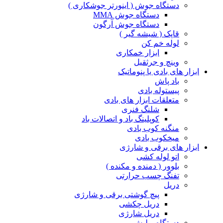
دستگاه جوش ( اینورتر جوشکاری )
دستگاه جوش MMA
دستگاه جوش آرگون
قاپک ( شیشه گیر )
لوله خم کن
ابزار خمکاری
وینچ و جرثقیل
ابزار های بادی یا پنوماتیک
باد پاش
پیستوله بادی
متعلقات ابزار های بادی
شلنگ فنری
کوپلینگ باد و اتصالات باد
منگنه کوب بادی
میخکوب بادی
ابزار های برقی و شارژی
اتو لوله کشی
بلوور ( دمنده و مکنده )
تفنگ چسب حرارتی
دریل
پیچ گوشتی برقی و شارژی
دریل چکشی
دریل شارژی
دستگاه پولیش