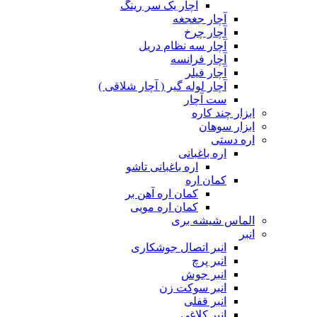
آچار یک سر رینگ
آچار جغجغه
آچار چرخ
آچار سه نظام دریل
آچار فرانسه
آچار فیلر
آچار لوله گیر ( آچار شلاقی )
ست آچار
ابزار چند کاره
ابزار سوهان
اره دستی
اره باغبانی
اره باغبانی تاشو
کمان اره
کمان اره آهن بر
کمان اره مویی
الماس شیشه بری
انبر
انبر اتصال جوشکاری
انبر پرچ
انبر جوش
انبر سوکت زن
انبر قفلی
انبر کلاغی