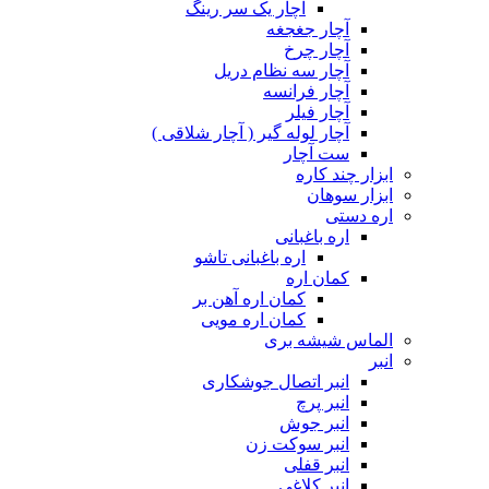
آچار یک سر رینگ
آچار جغجغه
آچار چرخ
آچار سه نظام دریل
آچار فرانسه
آچار فیلر
آچار لوله گیر ( آچار شلاقی )
ست آچار
ابزار چند کاره
ابزار سوهان
اره دستی
اره باغبانی
اره باغبانی تاشو
کمان اره
کمان اره آهن بر
کمان اره مویی
الماس شیشه بری
انبر
انبر اتصال جوشکاری
انبر پرچ
انبر جوش
انبر سوکت زن
انبر قفلی
انبر کلاغی