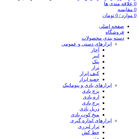
0
علاقه مندی ها
0
مقایسه
0
موارد
/
0
تومان
صفحه اصلی
فروشگاه
دسته بندی محصولات
ابزارهای دستی و عمومی
آچار
انبر
پتک
تراز
کیف ابزار
جعبه ابزار
ابزارهای بادی و پنوماتیک
پرچ بادی
اره بادی
پرچ بادی
دریل بادی
میخ کوب بادی
ابزارهای اندازه گیری
تراز لیزری
خط کش
متر