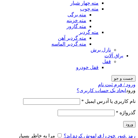
مته چهار شیار
مته چوب
مته برگی
مته خزینه
مته گازور
مته گردبر
مته گردبر آهن
مته گردبر الماسه
نازل برش
یراق آلات
قفل
قفل خودرو
جست و جو
ورود / فرم ثبت نام
ورود
ایجاد یک حساب کاربری؟
نام کاربری یا آدرس ایمیل
*
گذرواژه
*
ورود
رمز عبور خود را فراموش کرده اید؟
مرا به خاطر بسپار