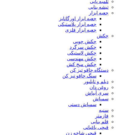
تلمبه پایی
تیشه بنایی
جعبه ابزار
جعبه ابزار اورگانایز
جعبه ابزار پلاستیکی
جعبه ابزار فلزی
چکش
چکش چوبی
چکش سرگرد
چکش لاستیکی
چکش مهندسی
چکش میخ کش
دستگاه چاقو تیز کن
سنگ چاقو تیز کن
دیلم و تایلیور
روغن دان
سری آبپاش
سمپاش
سمپاش دستی
سنبه
فازمتر
قلم بنایی
قیچی باغبانی
قیچی شاخه زن