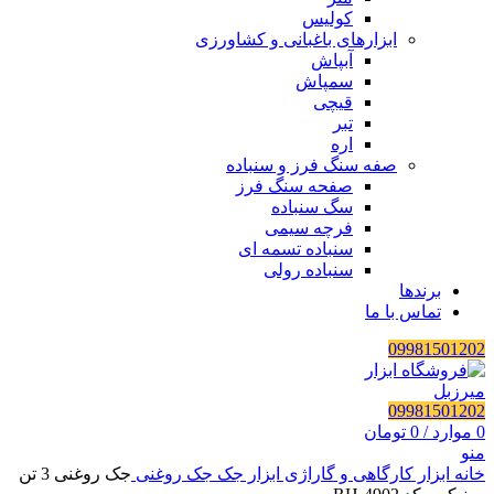
کولیس
ابزارهای باغبانی و کشاورزی
آبپاش
سمپاش
قیچی
تبر
اره
صفه سنگ فرز و سنباده
صفحه سنگ فرز
سگ سنباده
فرچه سیمی
سنباده تسمه ای
سنباده رولی
برندها
تماس با ما
09981501202
09981501202
0
موارد
/
0
تومان
منو
خانه
ابزار کارگاهی و گاراژی
ابزار جک
جک روغنی
جک روغنی 3 تن