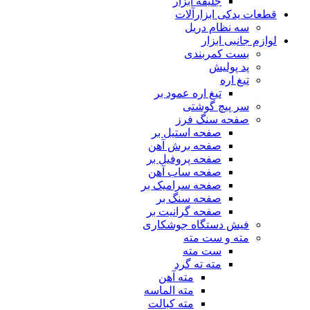
جلیقه ابزار
قطعات یدکی ابزارآلات
سه نظام دریل
لوازم جانبی ابزار
بست کمربندی
پد پولیش
تیغ اره
تیغ اره عمود بر
سر پیچ گوشتی
صفحه سنگ فرز
صفحه استیل بر
صفحه برش آهن
صفحه پروفیل بر
صفحه ساب آهن
صفحه سرامیک بر
صفحه سنگ بر
صفحه گرانیت بر
فیش دستگاه جوشکاری
مته و ست مته
ست مته
مته ته گرد
مته آهن
مته الماسه
مته کبالت