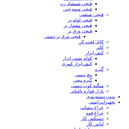
قیچی شمشاد زن
قیچی میوه چین
قیچی صنعتی
قیچی لوله بر
قیچی مفتول بر
قیچی ورق بر
قیچی ورق بر دستی
کابل لخت کن
کاتر
کیف ابزار
کوله پشتی ابزار
کیف ابزار کمری
گیره
پیچ دستی
گیره پیچی
منگنه کوب دستی
نازل فواره باغبانی
بدون دسته‌بندی
تجهیزات ایمنی
چراغ پیشانی
چراغ قوه
دستکش کار
لباس کار