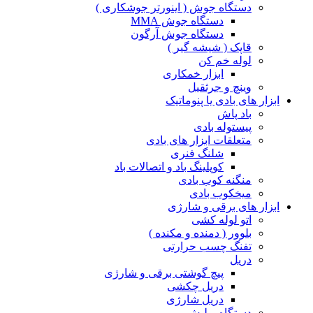
دستگاه جوش ( اینورتر جوشکاری )
دستگاه جوش MMA
دستگاه جوش آرگون
قاپک ( شیشه گیر )
لوله خم کن
ابزار خمکاری
وینچ و جرثقیل
ابزار های بادی یا پنوماتیک
باد پاش
پیستوله بادی
متعلقات ابزار های بادی
شلنگ فنری
کوپلینگ باد و اتصالات باد
منگنه کوب بادی
میخکوب بادی
ابزار های برقی و شارژی
اتو لوله کشی
بلوور ( دمنده و مکنده )
تفنگ چسب حرارتی
دریل
پیچ گوشتی برقی و شارژی
دریل چکشی
دریل شارژی
دستگاه پولیش