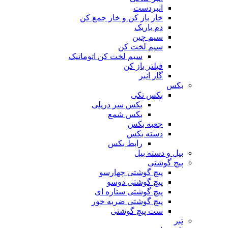
انبردست
خار باز کن و خار جمع کن
دم باریک
سیم چین
سیم لخت کن
سیم لخت کن اتوماتیک
فیلتر باز کن
گاز انبر
بکس
بکس تکی
بکس سر دریلی
بکس شمع
جعبه بکس
دسته بکس
رابط بکس
بیل و دسته بیل
پیچ گوشتی
پیچ گوشتی چهارسو
پیچ گوشتی دوسو
پیچ گوشتی ستاره‌ ای
پیچ گوشتی ضربه خور
ست پیچ گوشتی
تبر