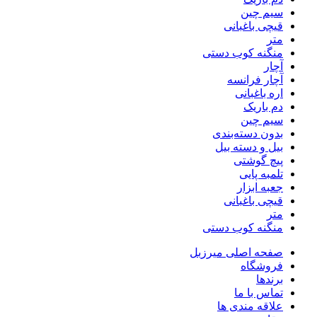
سیم چین
قیچی باغبانی
متر
منگنه کوب دستی
آچار
آچار فرانسه
اره باغبانی
دم باریک
سیم چین
بدون دسته‌بندی
بیل و دسته بیل
پیچ گوشتی
تلمبه پایی
جعبه ابزار
قیچی باغبانی
متر
منگنه کوب دستی
صفحه اصلی میرزبل
فروشگاه
برندها
تماس با ما
علاقه مندی ها