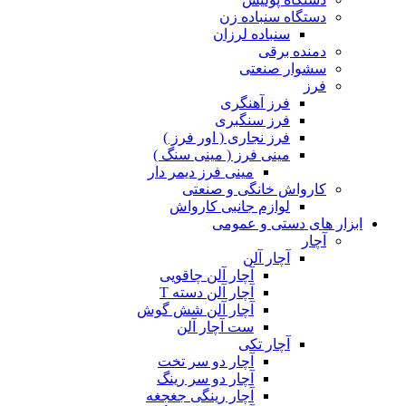
دستگاه سنباده زن
سنباده لرزان
دمنده برقی
سشوار صنعتی
فرز
فرز آهنگری
فرز سنگبری
فرز نجاری ( اور فرز )
مینی فرز ( مینی سنگ )
مینی فرز دیمر دار
کارواش خانگی و صنعتی
لوازم جانبی کارواش
ابزار های دستی و عمومی
آچار
آچار آلن
آچار آلن چاقویی
آچار آلن دسته T
آچار آلن شش گوش
ست آچار آلن
آچار تکی
آچار دو سر تخت
آچار دو سر رینگ
آچار رینگی جغجغه