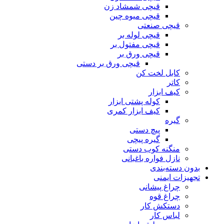
قیچی شمشاد زن
قیچی میوه چین
قیچی صنعتی
قیچی لوله بر
قیچی مفتول بر
قیچی ورق بر
قیچی ورق بر دستی
کابل لخت کن
کاتر
کیف ابزار
کوله پشتی ابزار
کیف ابزار کمری
گیره
پیچ دستی
گیره پیچی
منگنه کوب دستی
نازل فواره باغبانی
بدون دسته‌بندی
تجهیزات ایمنی
چراغ پیشانی
چراغ قوه
دستکش کار
لباس کار