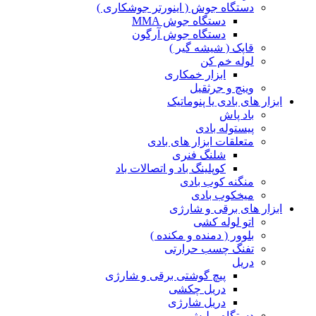
دستگاه جوش ( اینورتر جوشکاری )
دستگاه جوش MMA
دستگاه جوش آرگون
قاپک ( شیشه گیر )
لوله خم کن
ابزار خمکاری
وینچ و جرثقیل
ابزار های بادی یا پنوماتیک
باد پاش
پیستوله بادی
متعلقات ابزار های بادی
شلنگ فنری
کوپلینگ باد و اتصالات باد
منگنه کوب بادی
میخکوب بادی
ابزار های برقی و شارژی
اتو لوله کشی
بلوور ( دمنده و مکنده )
تفنگ چسب حرارتی
دریل
پیچ گوشتی برقی و شارژی
دریل چکشی
دریل شارژی
دستگاه پولیش