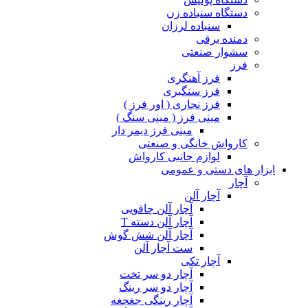
دستگاه سنباده زن
سنباده لرزان
دمنده برقی
سشوار صنعتی
فرز
فرز آهنگری
فرز سنگبری
فرز نجاری ( اور فرز )
مینی فرز ( مینی سنگ )
مینی فرز دیمر دار
کارواش خانگی و صنعتی
لوازم جانبی کارواش
ابزار های دستی و عمومی
آچار
آچار آلن
آچار آلن چاقویی
آچار آلن دسته T
آچار آلن شش گوش
ست آچار آلن
آچار تکی
آچار دو سر تخت
آچار دو سر رینگ
آچار رینگی جغجغه