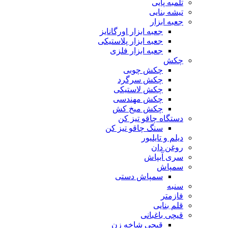
تلمبه پایی
تیشه بنایی
جعبه ابزار
جعبه ابزار اورگانایز
جعبه ابزار پلاستیکی
جعبه ابزار فلزی
چکش
چکش چوبی
چکش سرگرد
چکش لاستیکی
چکش مهندسی
چکش میخ کش
دستگاه چاقو تیز کن
سنگ چاقو تیز کن
دیلم و تایلیور
روغن دان
سری آبپاش
سمپاش
سمپاش دستی
سنبه
فازمتر
قلم بنایی
قیچی باغبانی
قیچی شاخه زن