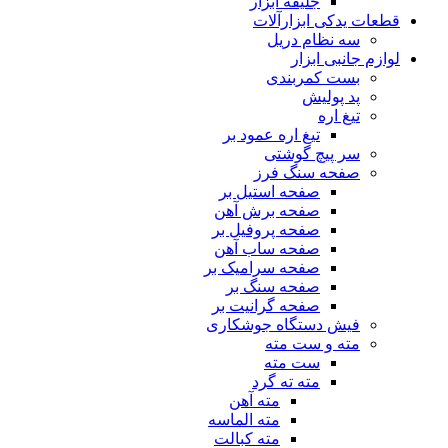
جلیقه ابزار
قطعات یدکی ابزارآلات
سه نظام دریل
لوازم جانبی ابزار
بست کمربندی
پد پولیش
تیغ اره
تیغ اره عمود بر
سر پیچ گوشتی
صفحه سنگ فرز
صفحه استیل بر
صفحه برش آهن
صفحه پروفیل بر
صفحه ساب آهن
صفحه سرامیک بر
صفحه سنگ بر
صفحه گرانیت بر
فیش دستگاه جوشکاری
مته و ست مته
ست مته
مته ته گرد
مته آهن
مته الماسه
مته کبالت