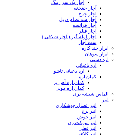
آچار یک سر رینگ
آچار جغجغه
آچار چرخ
آچار سه نظام دریل
آچار فرانسه
آچار فیلر
آچار لوله گیر ( آچار شلاقی )
ست آچار
ابزار چند کاره
ابزار سوهان
اره دستی
اره باغبانی
اره باغبانی تاشو
کمان اره
کمان اره آهن بر
کمان اره مویی
الماس شیشه بری
انبر
انبر اتصال جوشکاری
انبر پرچ
انبر جوش
انبر سوکت زن
انبر قفلی
انبر کلاغی