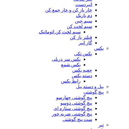
انبردست
خار باز کن و خار جمع کن
دم باریک
سیم چین
سیم لخت کن
سیم لخت کن اتوماتیک
فیلتر باز کن
گاز انبر
بکس
بکس تکی
بکس سر دریلی
بکس شمع
جعبه بکس
دسته بکس
رابط بکس
بیل و دسته بیل
پیچ گوشتی
پیچ گوشتی چهارسو
پیچ گوشتی دوسو
پیچ گوشتی ستاره‌ ای
پیچ گوشتی ضربه خور
ست پیچ گوشتی
تبر