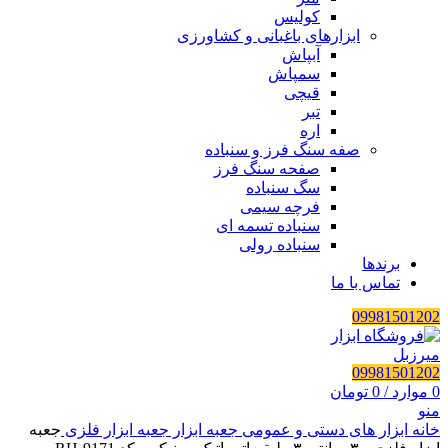
کولیس
ابزارهای باغبانی و کشاورزی
آبپاش
سمپاش
قیچی
تبر
اره
صفه سنگ فرز و سنباده
صفحه سنگ فرز
سگ سنباده
فرچه سیمی
سنباده تسمه ای
سنباده رولی
برندها
تماس با ما
09981501202
09981501202
0
موارد
/
0
تومان
منو
خانه
ابزار های دستی و عمومی
جعبه ابزار
جعبه ابزار فلزی
جعبه