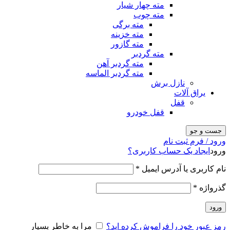
مته چهار شیار
مته چوب
مته برگی
مته خزینه
مته گازور
مته گردبر
مته گردبر آهن
مته گردبر الماسه
نازل برش
یراق آلات
قفل
قفل خودرو
جست و جو
ورود / فرم ثبت نام
ورود
ایجاد یک حساب کاربری؟
نام کاربری یا آدرس ایمیل
*
گذرواژه
*
ورود
رمز عبور خود را فراموش کرده اید؟
مرا به خاطر بسپار