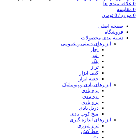
0
علاقه مندی ها
0
مقایسه
0
موارد
/
0
تومان
صفحه اصلی
فروشگاه
دسته بندی محصولات
ابزارهای دستی و عمومی
آچار
انبر
پتک
تراز
کیف ابزار
جعبه ابزار
ابزارهای بادی و پنوماتیک
پرچ بادی
اره بادی
پرچ بادی
دریل بادی
میخ کوب بادی
ابزارهای اندازه گیری
تراز لیزری
خط کش
متر