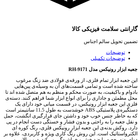
گارانتی سلامت فیزیکی کالا
تضمین تحویل سالم اجناس
توضیحات
توضیحات تکمیلی
جعبه ابزار رونیکس مدل RH-9171
این جعبه ابزار تمام فلزی، از ورقه‌ی فولادی ضد زنگ مرغوب
ساخته شده است و تمامی قسمت‌های آن به وسیله‌ی پین‌هایی
بادوام و باکیفیت، به صورت محکم و منظم به هم متصل شده اند تا
محل مطمئن و جاداری را برای انواع ابزار شما فراهم کنند. دسته‌ی
فلزی این جعبه ابزار رونیکس، در قسمت میانی خود دارای یک
دستگیره‌ی پلاستیکی ABS خوشدست به طول 11.5 سانتیمتر است
که به خاطر جنس خوب خود و داشتن جای قرارگیری انگشت، حمل
و نقل جعبه را به راحتی و بدون فشار و خستگی دست انجام در پی
دارد. روکش بدنه‌ی این جعبه ابزار رونیکس فلزی، رنگ کوره ای
الکترواستاتیک است. این روش رنگ کاری ویژه و کاربردی، علاوه بر
دوام بدنه، جعبه را ضد خش و خراشیدگی می‌کند. درب بالایی و