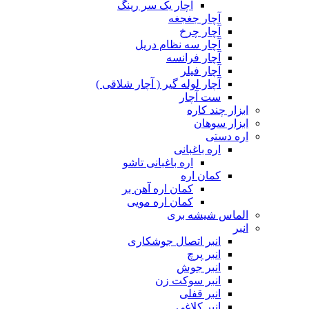
آچار یک سر رینگ
آچار جغجغه
آچار چرخ
آچار سه نظام دریل
آچار فرانسه
آچار فیلر
آچار لوله گیر ( آچار شلاقی )
ست آچار
ابزار چند کاره
ابزار سوهان
اره دستی
اره باغبانی
اره باغبانی تاشو
کمان اره
کمان اره آهن بر
کمان اره مویی
الماس شیشه بری
انبر
انبر اتصال جوشکاری
انبر پرچ
انبر جوش
انبر سوکت زن
انبر قفلی
انبر کلاغی