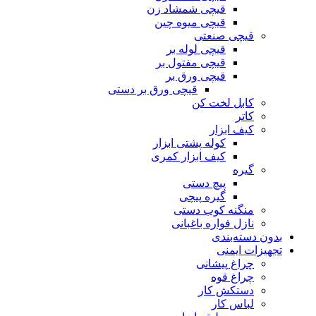
قیچی شمشاد زن
قیچی میوه چین
قیچی صنعتی
قیچی لوله بر
قیچی مفتول بر
قیچی ورق بر
قیچی ورق بر دستی
کابل لخت کن
کاتر
کیف ابزار
کوله پشتی ابزار
کیف ابزار کمری
گیره
پیچ دستی
گیره پیچی
منگنه کوب دستی
نازل فواره باغبانی
بدون دسته‌بندی
تجهیزات ایمنی
چراغ پیشانی
چراغ قوه
دستکش کار
لباس کار