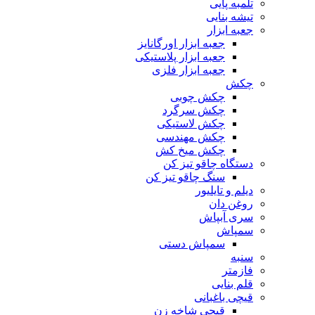
تلمبه پایی
تیشه بنایی
جعبه ابزار
جعبه ابزار اورگانایز
جعبه ابزار پلاستیکی
جعبه ابزار فلزی
چکش
چکش چوبی
چکش سرگرد
چکش لاستیکی
چکش مهندسی
چکش میخ کش
دستگاه چاقو تیز کن
سنگ چاقو تیز کن
دیلم و تایلیور
روغن دان
سری آبپاش
سمپاش
سمپاش دستی
سنبه
فازمتر
قلم بنایی
قیچی باغبانی
قیچی شاخه زن