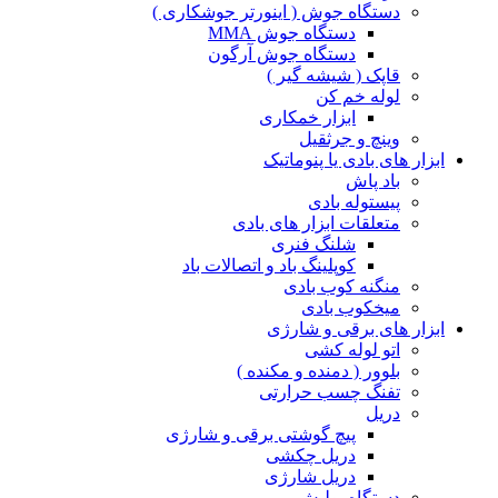
دستگاه جوش ( اینورتر جوشکاری )
دستگاه جوش MMA
دستگاه جوش آرگون
قاپک ( شیشه گیر )
لوله خم کن
ابزار خمکاری
وینچ و جرثقیل
ابزار های بادی یا پنوماتیک
باد پاش
پیستوله بادی
متعلقات ابزار های بادی
شلنگ فنری
کوپلینگ باد و اتصالات باد
منگنه کوب بادی
میخکوب بادی
ابزار های برقی و شارژی
اتو لوله کشی
بلوور ( دمنده و مکنده )
تفنگ چسب حرارتی
دریل
پیچ گوشتی برقی و شارژی
دریل چکشی
دریل شارژی
دستگاه پولیش