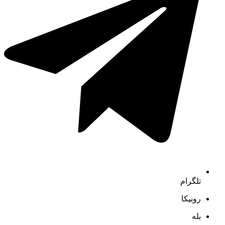
تلگرام
روبیکا
بله