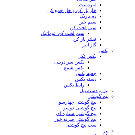
انبردست
خار باز کن و خار جمع کن
دم باریک
سیم چین
سیم لخت کن
سیم لخت کن اتوماتیک
فیلتر باز کن
گاز انبر
بکس
بکس تکی
بکس سر دریلی
بکس شمع
جعبه بکس
دسته بکس
رابط بکس
بیل و دسته بیل
پیچ گوشتی
پیچ گوشتی چهارسو
پیچ گوشتی دوسو
پیچ گوشتی ستاره‌ ای
پیچ گوشتی ضربه خور
ست پیچ گوشتی
تبر