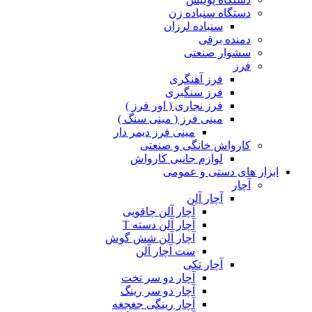
دستگاه سنباده زن
سنباده لرزان
دمنده برقی
سشوار صنعتی
فرز
فرز آهنگری
فرز سنگبری
فرز نجاری ( اور فرز )
مینی فرز ( مینی سنگ )
مینی فرز دیمر دار
کارواش خانگی و صنعتی
لوازم جانبی کارواش
ابزار های دستی و عمومی
آچار
آچار آلن
آچار آلن چاقویی
آچار آلن دسته T
آچار آلن شش گوش
ست آچار آلن
آچار تکی
آچار دو سر تخت
آچار دو سر رینگ
آچار رینگی جغجغه