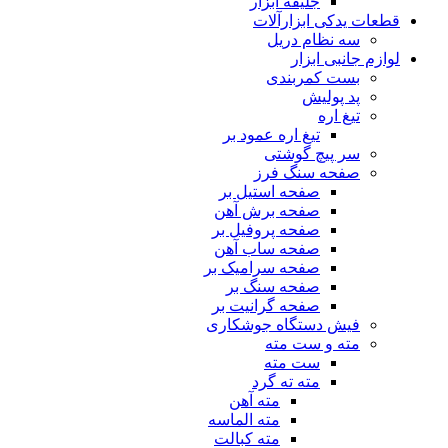
جلیقه ابزار
قطعات یدکی ابزارآلات
سه نظام دریل
لوازم جانبی ابزار
بست کمربندی
پد پولیش
تیغ اره
تیغ اره عمود بر
سر پیچ گوشتی
صفحه سنگ فرز
صفحه استیل بر
صفحه برش آهن
صفحه پروفیل بر
صفحه ساب آهن
صفحه سرامیک بر
صفحه سنگ بر
صفحه گرانیت بر
فیش دستگاه جوشکاری
مته و ست مته
ست مته
مته ته گرد
مته آهن
مته الماسه
مته کبالت