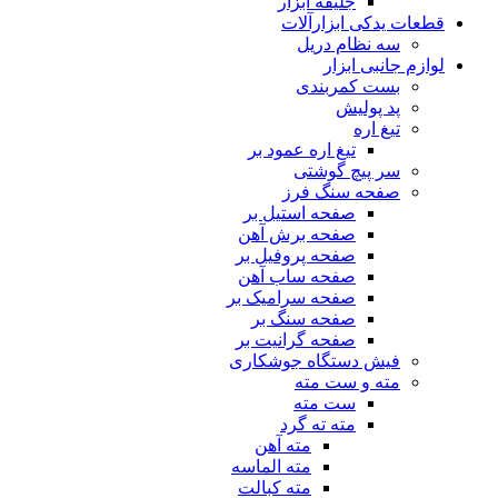
جلیقه ابزار
قطعات یدکی ابزارآلات
سه نظام دریل
لوازم جانبی ابزار
بست کمربندی
پد پولیش
تیغ اره
تیغ اره عمود بر
سر پیچ گوشتی
صفحه سنگ فرز
صفحه استیل بر
صفحه برش آهن
صفحه پروفیل بر
صفحه ساب آهن
صفحه سرامیک بر
صفحه سنگ بر
صفحه گرانیت بر
فیش دستگاه جوشکاری
مته و ست مته
ست مته
مته ته گرد
مته آهن
مته الماسه
مته کبالت