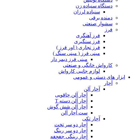
دستگاه سنباده زن
سنباده لرزان
دمنده برقی
سشوار صنعتی
فرز
فرز آهنگری
فرز سنگبری
فرز نجاری ( اور فرز )
مینی فرز ( مینی سنگ )
مینی فرز دیمر دار
کارواش خانگی و صنعتی
لوازم جانبی کارواش
ابزار های دستی و عمومی
آچار
آچار آلن
آچار آلن چاقویی
آچار آلن دسته T
آچار آلن شش گوش
ست آچار آلن
آچار تکی
آچار دو سر تخت
آچار دو سر رینگ
آچار رینگی جغجغه