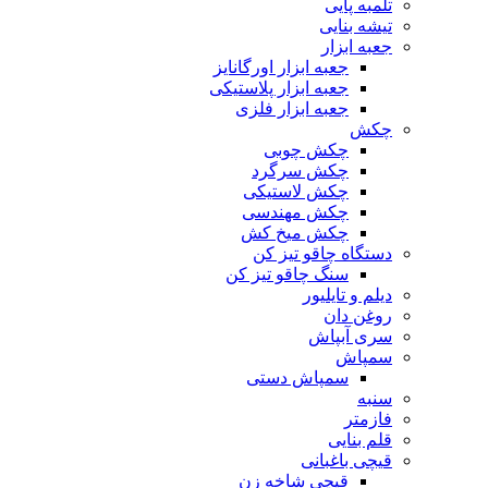
تلمبه پایی
تیشه بنایی
جعبه ابزار
جعبه ابزار اورگانایز
جعبه ابزار پلاستیکی
جعبه ابزار فلزی
چکش
چکش چوبی
چکش سرگرد
چکش لاستیکی
چکش مهندسی
چکش میخ کش
دستگاه چاقو تیز کن
سنگ چاقو تیز کن
دیلم و تایلیور
روغن دان
سری آبپاش
سمپاش
سمپاش دستی
سنبه
فازمتر
قلم بنایی
قیچی باغبانی
قیچی شاخه زن