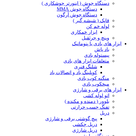
دستگاه جوش ( اینورتر جوشکاری )
دستگاه جوش MMA
دستگاه جوش آرگون
قاپک ( شیشه گیر )
لوله خم کن
ابزار خمکاری
وینچ و جرثقیل
ابزار های بادی یا پنوماتیک
باد پاش
پیستوله بادی
متعلقات ابزار های بادی
شلنگ فنری
کوپلینگ باد و اتصالات باد
منگنه کوب بادی
میخکوب بادی
ابزار های برقی و شارژی
اتو لوله کشی
بلوور ( دمنده و مکنده )
تفنگ چسب حرارتی
دریل
پیچ گوشتی برقی و شارژی
دریل چکشی
دریل شارژی
دستگاه پولیش