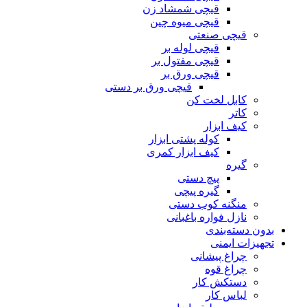
قیچی شمشاد زن
قیچی میوه چین
قیچی صنعتی
قیچی لوله بر
قیچی مفتول بر
قیچی ورق بر
قیچی ورق بر دستی
کابل لخت کن
کاتر
کیف ابزار
کوله پشتی ابزار
کیف ابزار کمری
گیره
پیچ دستی
گیره پیچی
منگنه کوب دستی
نازل فواره باغبانی
بدون دسته‌بندی
تجهیزات ایمنی
چراغ پیشانی
چراغ قوه
دستکش کار
لباس کار