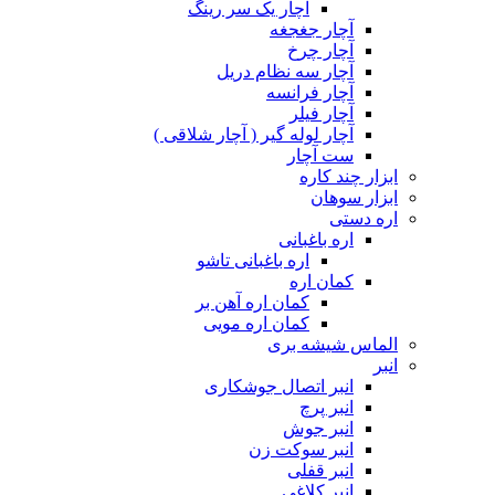
آچار یک سر رینگ
آچار جغجغه
آچار چرخ
آچار سه نظام دریل
آچار فرانسه
آچار فیلر
آچار لوله گیر ( آچار شلاقی )
ست آچار
ابزار چند کاره
ابزار سوهان
اره دستی
اره باغبانی
اره باغبانی تاشو
کمان اره
کمان اره آهن بر
کمان اره مویی
الماس شیشه بری
انبر
انبر اتصال جوشکاری
انبر پرچ
انبر جوش
انبر سوکت زن
انبر قفلی
انبر کلاغی