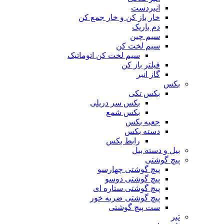
انبردست
خار باز کن و خار جمع کن
دم باریک
سیم چین
سیم لخت کن
سیم لخت کن اتوماتیک
فیلتر باز کن
گاز انبر
بکس
بکس تکی
بکس سر دریلی
بکس شمع
جعبه بکس
دسته بکس
رابط بکس
بیل و دسته بیل
پیچ گوشتی
پیچ گوشتی چهارسو
پیچ گوشتی دوسو
پیچ گوشتی ستاره‌ ای
پیچ گوشتی ضربه خور
ست پیچ گوشتی
تبر